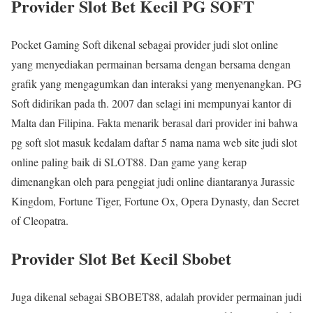
Provider Slot Bet Kecil PG SOFT
Pocket Gaming Soft dikenal sebagai provider judi slot online
yang menyediakan permainan bersama dengan bersama dengan
grafik yang mengagumkan dan interaksi yang menyenangkan. PG
Soft didirikan pada th. 2007 dan selagi ini mempunyai kantor di
Malta dan Filipina. Fakta menarik berasal dari provider ini bahwa
pg soft slot masuk kedalam daftar 5 nama nama web site judi slot
online paling baik di SLOT88. Dan game yang kerap
dimenangkan oleh para penggiat judi online diantaranya Jurassic
Kingdom, Fortune Tiger, Fortune Ox, Opera Dynasty, dan Secret
of Cleopatra.
Provider Slot Bet Kecil Sbobet
Juga dikenal sebagai SBOBET88, adalah provider permainan judi