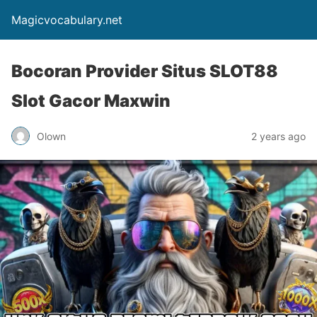
Magicvocabulary.net
Bocoran Provider Situs SLOT88
Slot Gacor Maxwin
Olown
2 years ago