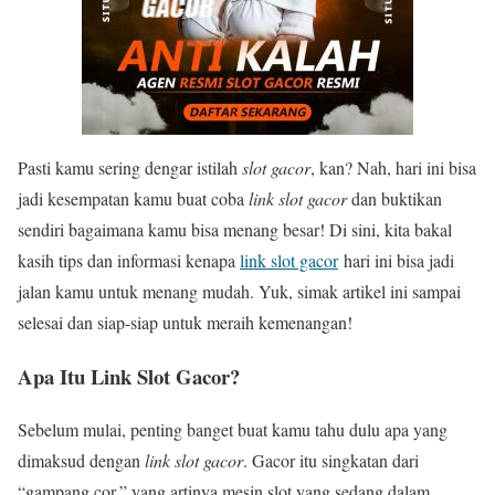
Pasti kamu sering dengar istilah
slot gacor
, kan? Nah, hari ini bisa
jadi kesempatan kamu buat coba
link slot gacor
dan buktikan
sendiri bagaimana kamu bisa menang besar! Di sini, kita bakal
kasih tips dan informasi kenapa
link slot gacor
hari ini bisa jadi
jalan kamu untuk menang mudah. Yuk, simak artikel ini sampai
selesai dan siap-siap untuk meraih kemenangan!
Apa Itu Link Slot Gacor?
Sebelum mulai, penting banget buat kamu tahu dulu apa yang
dimaksud dengan
link slot gacor
. Gacor itu singkatan dari
“gampang cor,” yang artinya mesin slot yang sedang dalam