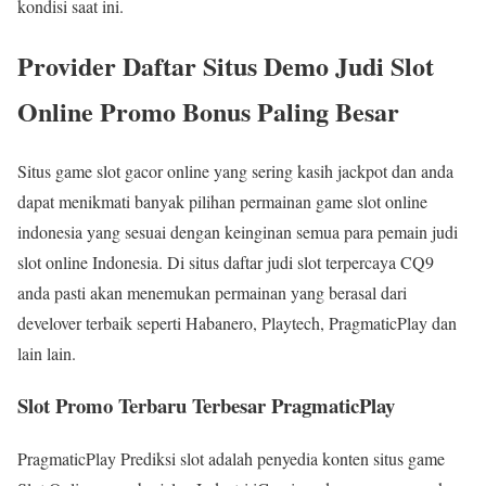
kondisi saat ini.
Provider Daftar Situs Demo Judi Slot
Online Promo Bonus Paling Besar
Situs game slot gacor online yang sering kasih jackpot dan anda
dapat menikmati banyak pilihan permainan game slot online
indonesia yang sesuai dengan keinginan semua para pemain judi
slot online Indonesia. Di situs daftar judi slot terpercaya CQ9
anda pasti akan menemukan permainan yang berasal dari
develover terbaik seperti Habanero, Playtech, PragmaticPlay dan
lain lain.
Slot Promo Terbaru Terbesar PragmaticPlay
PragmaticPlay Prediksi slot adalah penyedia konten situs game