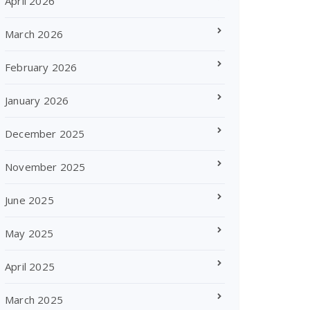
April 2026
March 2026
February 2026
January 2026
December 2025
November 2025
June 2025
May 2025
April 2025
March 2025