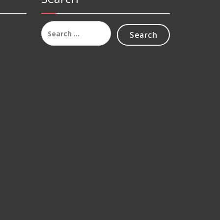
Search
for: