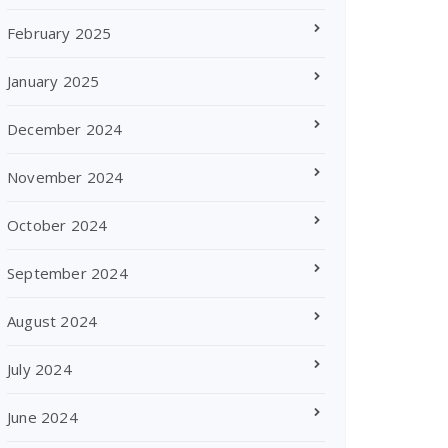
February 2025
January 2025
December 2024
November 2024
October 2024
September 2024
August 2024
July 2024
June 2024