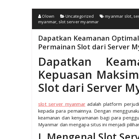
Olown
Uncategorized
myanmar slot
,
se
myanmar
,
slot server myanmar
Dapatkan Keamanan Optimal
Permainan Slot dari Server 
Dapatkan Keam
Kepuasan Maksim
Slot dari Server 
slot server myanmar
adalah platform perjud
kepada para pemainnya. Dengan menggunakan 
keamanan dan kenyamanan bagi para pengguna. 
Myanmar dan mengapa situs ini menjadi pilihan 
I. Mengenal Slot Se