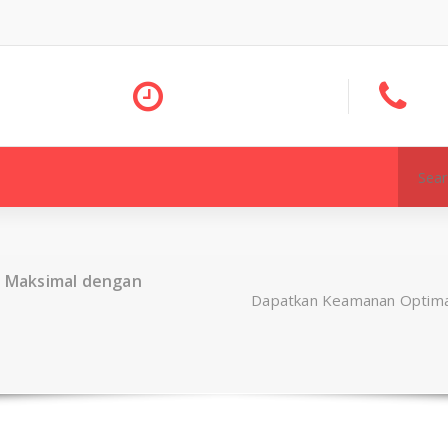
Search
for:
 Maksimal dengan
Dapatkan Keamanan Optimal