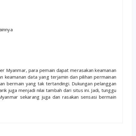
ainnya
er Myanmar, para pemain dapat merasakan keamanan
an keamanan data yang terjamin dan pilihan permainan
an bermain yang tak tertandingi. Dukungan pelanggan
 juga menjadi nilai tambah dari situs ini. Jadi, tunggu
 Myanmar sekarang juga dan rasakan sensasi bermain