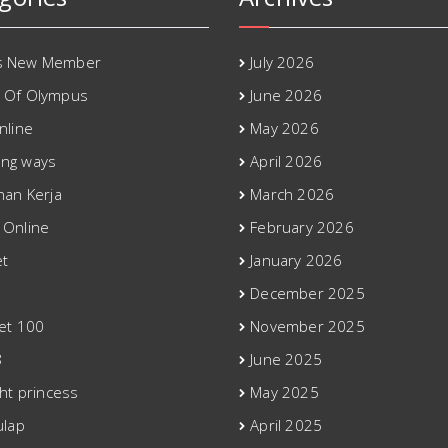
s New Member
July 2026
 Of Olympus
June 2026
nline
May 2026
ng ways
April 2026
han Kerja
March 2026
 Online
February 2026
t
January 2026
December 2025
Bet 100
November 2025
8
June 2025
ght princess
May 2025
ulap
April 2025