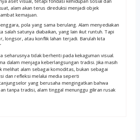
a aset visual, tetapi fondasi kehidupan sosial dan
kuat, alam akan terus direduksi menjadi objek
ghambat kemajuan.
 Tenggara, pola yang sama berulang. Alam menyediakan
a salah satunya diabaikan, yang lain ikut runtuh. Tapi
, longsor, atau konflik lahan terjadi. Barulah kita
”
 seharusnya tidak berhenti pada kekaguman visual.
ama dalam menjaga keberlangsungan tradisi. Jika masih
buk melihat alam sebagai komoditas, bukan sebagai
i dan refleksi melalui media seperti
uatanjungselor yang berusaha mengingatkan bahwa
Dan tanpa tradisi, alam tinggal menunggu giliran rusak