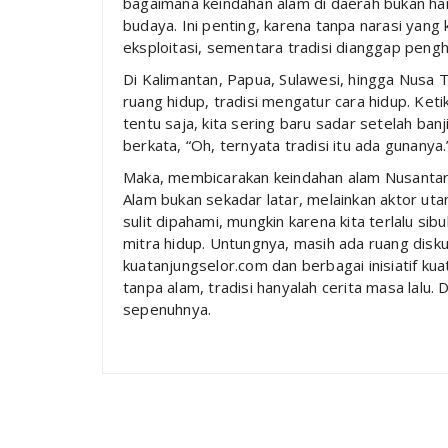
bagaimana keindahan alam di daerah bukan hany
budaya. Ini penting, karena tanpa narasi yang 
eksploitasi, sementara tradisi dianggap pen
Di Kalimantan, Papua, Sulawesi, hingga Nusa
ruang hidup, tradisi mengatur cara hidup. Ketik
tentu saja, kita sering baru sadar setelah banjir
berkata, “Oh, ternyata tradisi itu ada gunanya.
Maka, membicarakan keindahan alam Nusantara
Alam bukan sekadar latar, melainkan aktor ut
sulit dipahami, mungkin karena kita terlalu si
mitra hidup. Untungnya, masih ada ruang diskus
kuatanjungselor.com dan berbagai inisiatif k
tanpa alam, tradisi hanyalah cerita masa lalu. 
sepenuhnya.