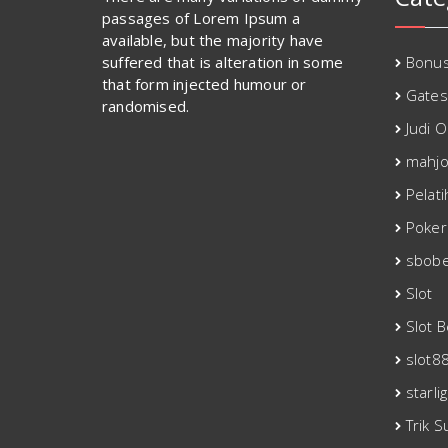
passages of Lorem Ipsum a
available, but the majority have
suffered that is alteration in some
Bonu
that form injected humour or
Gates
randomised.
Judi O
mahjo
Pelati
Poker
sbobe
Slot
Slot 
slot8
starli
Trik S