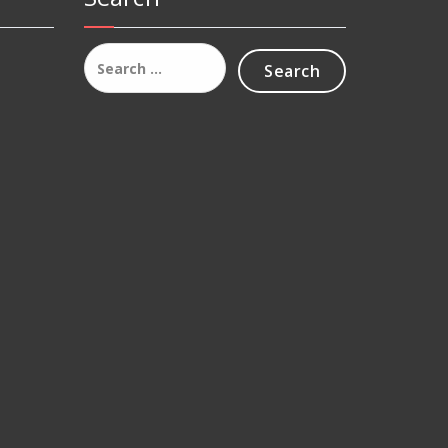
Search
for: