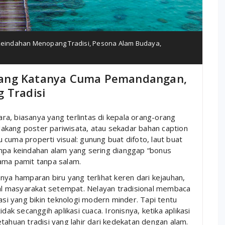
eindahan Menopang Tradisi
,
Pesona Alam Budaya
,
yang Katanya Cuma Pemandangan,
 Tradisi
a, biasanya yang terlintas di kepala orang-orang
elakang poster pariwisata, atau sekadar bahan caption
tu cuma properti visual: gunung buat difoto, laut buat
 tanpa keindahan alam yang sering dianggap “bonus
 lama pamit tanpa salam.
nya hamparan biru yang terlihat keren dari kejauhan,
tual masyarakat setempat. Nelayan tradisional membaca
asi yang bikin teknologi modern minder. Tapi tentu
dak secanggih aplikasi cuaca. Ironisnya, ketika aplikasi
tahuan tradisi yang lahir dari kedekatan dengan alam.