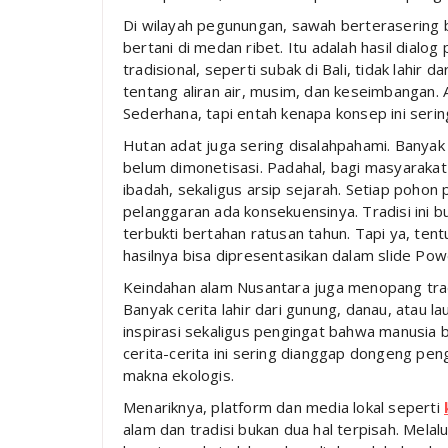
Di wilayah pegunungan, sawah berterasering 
bertani di medan ribet. Itu adalah hasil dialog
tradisional, seperti subak di Bali, tidak lahi
tentang aliran air, musim, dan keseimbangan. 
Sederhana, tapi entah kenapa konsep ini sering 
Hutan adat juga sering disalahpahami. Banyak
belum dimonetisasi. Padahal, bagi masyarakat
ibadah, sekaligus arsip sejarah. Setiap pohon 
pelanggaran ada konsekuensinya. Tradisi ini 
terbukti bertahan ratusan tahun. Tapi ya, ten
hasilnya bisa dipresentasikan dalam slide Pow
Keindahan alam Nusantara juga menopang tradis
Banyak cerita lahir dari gunung, danau, atau 
inspirasi sekaligus pengingat bahwa manusia 
cerita-cerita ini sering dianggap dongeng pe
makna ekologis.
Menariknya, platform dan media lokal seperti
alam dan tradisi bukan dua hal terpisah. Mela