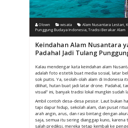
Olown
wisata
Alam Nusantara Lestari
,
K
Punggung Budaya Indonesia
,
Tradisi Berakar Alam
Keindahan Alam Nusantara 
Padahal Jadi Tulang Punggung
Kalau mendengar kata keindahan alam Nusantar
adalah foto estetik buat media sosial, latar b
sok puitis. Ya, seolah-olah alam di Indonesia i
dilihat, hutan buat jadi latar drone. Padahal,
visual” ini, banyak tradisi lokal mungkin sudah
Ambil contoh desa-desa pesisir. Laut bukan ha
tapi dapur hidup, sekolah alam, dan pusat ri
arah angin, arus, dan rasi bintang dengan akur
saja, semua itu sering dianggap kuno, karena ti
salah prediksi, mereka tetap kembali ke penge