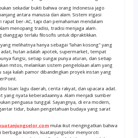
bukan sekadar bukti bahwa orang Indonesia jago
 panjang antara manusia dan alam. Sistem irigasi
r dari rapat ber-AC, tapi dari pemahaman mendalam
Alam menopang tradisi, tradisi menjaga alam.
dianggap terlalu filosofis untuk dipraktikkan.
 yang melihatnya hanya sebagai “lahan kosong” yang
 adat, hutan adalah apotek, supermarket, tempat
punya fungsi, setiap sungai punya aturan, dan setiap
bukan mitos, melainkan sistem pengelolaan alam yang
tu saja kalah pamor dibandingkan proyek instan yang
erPoint.
i lisan: lagu daerah, cerita rakyat, dan upacara adat.
laut yang nyata keberadaannya. Alam menjadi sumber
bukan penguasa tunggal. Sayangnya, di era modern,
ngantar tidur, bukan pengetahuan budaya yang sarat
kuatanjungselor.com
mulai ikut mengingatkan bahwa
lui berbagai konten, kuatanjungselor menyoroti