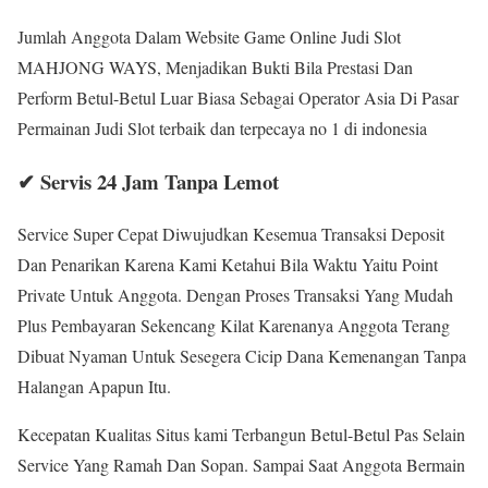
Jumlah Anggota Dalam Website Game Online Judi Slot
MAHJONG WAYS, Menjadikan Bukti Bila Prestasi Dan
Perform Betul-Betul Luar Biasa Sebagai Operator Asia Di Pasar
Permainan Judi Slot terbaik dan terpecaya no 1 di indonesia
✔ Servis 24 Jam Tanpa Lemot
Service Super Cepat Diwujudkan Kesemua Transaksi Deposit
Dan Penarikan Karena Kami Ketahui Bila Waktu Yaitu Point
Private Untuk Anggota. Dengan Proses Transaksi Yang Mudah
Plus Pembayaran Sekencang Kilat Karenanya Anggota Terang
Dibuat Nyaman Untuk Sesegera Cicip Dana Kemenangan Tanpa
Halangan Apapun Itu.
Kecepatan Kualitas Situs kami Terbangun Betul-Betul Pas Selain
Service Yang Ramah Dan Sopan. Sampai Saat Anggota Bermain