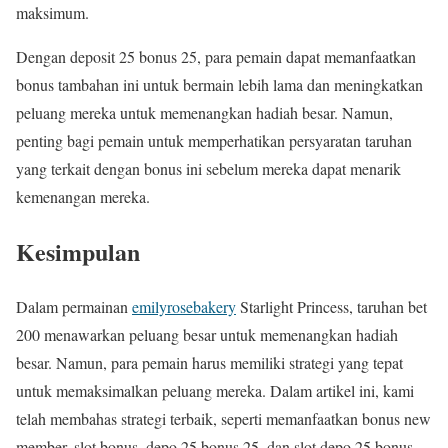
maksimum.
Dengan deposit 25 bonus 25, para pemain dapat memanfaatkan
bonus tambahan ini untuk bermain lebih lama dan meningkatkan
peluang mereka untuk memenangkan hadiah besar. Namun,
penting bagi pemain untuk memperhatikan persyaratan taruhan
yang terkait dengan bonus ini sebelum mereka dapat menarik
kemenangan mereka.
Kesimpulan
Dalam permainan
emilyrosebakery
Starlight Princess, taruhan bet
200 menawarkan peluang besar untuk memenangkan hadiah
besar. Namun, para pemain harus memiliki strategi yang tepat
untuk memaksimalkan peluang mereka. Dalam artikel ini, kami
telah membahas strategi terbaik, seperti memanfaatkan bonus new
member, slot bonus, depo 25 bonus 25, dan slot depo 25 bonus