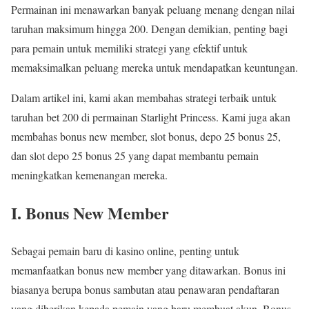
Permainan ini menawarkan banyak peluang menang dengan nilai
taruhan maksimum hingga 200. Dengan demikian, penting bagi
para pemain untuk memiliki strategi yang efektif untuk
memaksimalkan peluang mereka untuk mendapatkan keuntungan.
Dalam artikel ini, kami akan membahas strategi terbaik untuk
taruhan bet 200 di permainan Starlight Princess. Kami juga akan
membahas bonus new member, slot bonus, depo 25 bonus 25,
dan slot depo 25 bonus 25 yang dapat membantu pemain
meningkatkan kemenangan mereka.
I. Bonus New Member
Sebagai pemain baru di kasino online, penting untuk
memanfaatkan bonus new member yang ditawarkan. Bonus ini
biasanya berupa bonus sambutan atau penawaran pendaftaran
yang diberikan kepada pemain yang baru membuat akun. Bonus