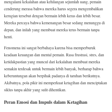
mengalami kekalahan atau kehilangan sejumlah uang, pemain
cenderung merasa bahwa mereka harus segera mengembalikan
kerugian tersebut dengan bermain lebih keras dan lebih besar.
Mereka percaya bahwa kemenangan besar sedang menunggu di
depan, dan inilah yang membuat mereka terus bermain tanpa
henti.
Fenomena ini sangat berbahaya karena bisa memperburuk
keadaan keuangan dan mental pemain. Rasa frustrasi, stres, dan
ketidakpastian yang muncul dari kekalahan membuat mereka
semakin terdesak untuk bermain lebih banyak, berharap bahwa
keberuntungan akan berpihak padanya di taruhan berikutnya.
Akibatnya, pola pikir ini memperkuat ketagihan dan menciptakan
siklus tanpa akhir yang sulit dihentikan.
Peran Emosi dan Impuls dalam Ketagihan