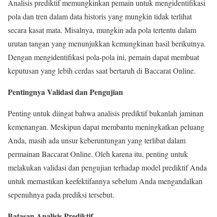
Analisis prediktif memungkinkan pemain untuk mengidentifikasi
pola dan tren dalam data historis yang mungkin tidak terlihat
secara kasat mata. Misalnya, mungkin ada pola tertentu dalam
urutan tangan yang menunjukkan kemungkinan hasil berikutnya.
Dengan mengidentifikasi pola-pola ini, pemain dapat membuat
keputusan yang lebih cerdas saat bertaruh di Baccarat Online.
Pentingnya Validasi dan Pengujian
Penting untuk diingat bahwa analisis prediktif bukanlah jaminan
kemenangan. Meskipun dapat membantu meningkatkan peluang
Anda, masih ada unsur keberuntungan yang terlibat dalam
permainan Baccarat Online. Oleh karena itu, penting untuk
melakukan validasi dan pengujian terhadap model prediktif Anda
untuk memastikan keefektifannya sebelum Anda mengandalkan
sepenuhnya pada prediksi tersebut.
Batasan Analisis Prediktif