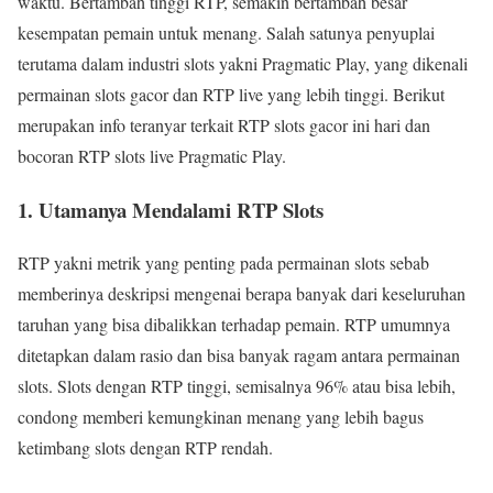
waktu. Bertambah tinggi RTP, semakin bertambah besar
kesempatan pemain untuk menang. Salah satunya penyuplai
terutama dalam industri slots yakni Pragmatic Play, yang dikenali
permainan slots gacor dan RTP live yang lebih tinggi. Berikut
merupakan info teranyar terkait RTP slots gacor ini hari dan
bocoran RTP slots live Pragmatic Play.
1. Utamanya Mendalami RTP Slots
RTP yakni metrik yang penting pada permainan slots sebab
memberinya deskripsi mengenai berapa banyak dari keseluruhan
taruhan yang bisa dibalikkan terhadap pemain. RTP umumnya
ditetapkan dalam rasio dan bisa banyak ragam antara permainan
slots. Slots dengan RTP tinggi, semisalnya 96% atau bisa lebih,
condong memberi kemungkinan menang yang lebih bagus
ketimbang slots dengan RTP rendah.