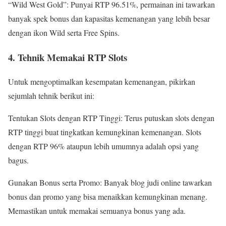
“Wild West Gold”: Punyai RTP 96.51%, permainan ini tawarkan
banyak spek bonus dan kapasitas kemenangan yang lebih besar
dengan ikon Wild serta Free Spins.
4. Tehnik Memakai RTP Slots
Untuk mengoptimalkan kesempatan kemenangan, pikirkan
sejumlah tehnik berikut ini:
Tentukan Slots dengan RTP Tinggi: Terus putuskan slots dengan
RTP tinggi buat tingkatkan kemungkinan kemenangan. Slots
dengan RTP 96% ataupun lebih umumnya adalah opsi yang
bagus.
Gunakan Bonus serta Promo: Banyak blog judi online tawarkan
bonus dan promo yang bisa menaikkan kemungkinan menang.
Memastikan untuk memakai semuanya bonus yang ada.