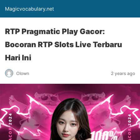
Magicvocabulary.net
RTP Pragmatic Play Gacor:
Bocoran RTP Slots Live Terbaru
Hari Ini
Olown
2 years ago