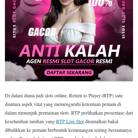
Di dalam dunia judi slots online, Return to Player (RTP) satu
diantara aspek vital yang memengaruhi ketentuan pemain di
dalam menunjuk permainan slots. RTP perlihatkan prosentase dari
keseluruhan taruhan yang
RTP Live Slot
diramalkan bakal
dibalikkan ke pemain berbentuk kemenangan seiring bersamanya