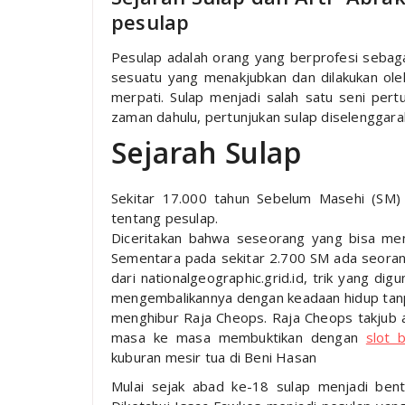
pesulap
Pesulap adalah orang yang berprofesi sebaga
sesuatu yang menakjubkan dan dilakukan ole
merpati. Sulap menjadi salah satu seni pert
zaman dahulu, pertunjukan sulap diselenggara
Sejarah Sulap
Sekitar 17.000 tahun Sebelum Masehi (SM) 
tentang pesulap.
Diceritakan bahwa seseorang yang bisa menc
Sementara pada sekitar 2.700 SM ada seorang
dari nationalgeographic.grid.id, trik yang d
mengembalikannya dengan keadaan hidup tanpa
menghibur Raja Cheops. Raja Cheops takjub 
masa ke masa membuktikan dengan
slot
kuburan mesir tua di Beni Hasan
Mulai sejak abad ke-18 sulap menjadi ben