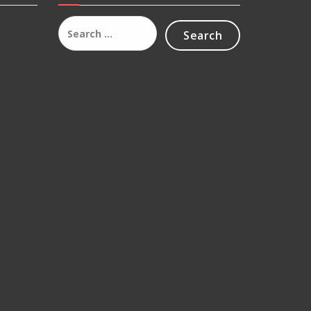
Search
for: