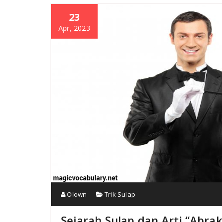
23
Apr, 2023
Olown
Trik Sulap
Sejarah Sulap dan Arti “Abra