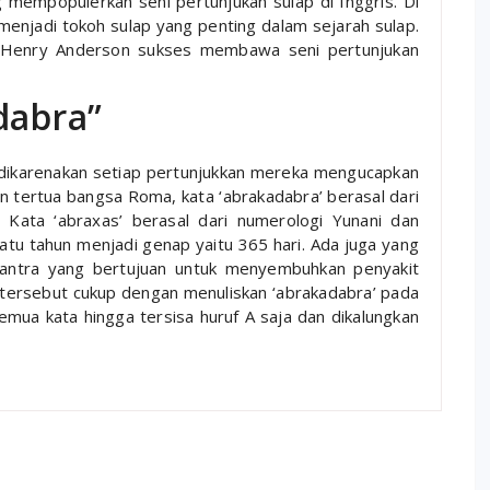
 mempopulerkan seni pertunjukan sulap di Inggris. Di
dan menjadi tokoh sulap yang penting dalam sejarah sulap.
n Henry Anderson sukses membawa seni pertunjukan
dabra”
i dikarenakan setiap pertunjukkan mereka mengucapkan
n tertua bangsa Roma, kata ‘abrakadabra’ berasal dari
 Kata ‘abraxas’ berasal dari numerologi Yunani dan
atu tahun menjadi genap yaitu 365 hari. Ada juga yang
mantra yang bertujuan untuk menyembuhkan penyakit
ersebut cukup dengan menuliskan ‘abrakadabra’ pada
semua kata hingga tersisa huruf A saja dan dikalungkan