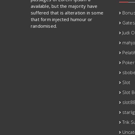
available, but the majority have
suffered that is alteration in some
Bonu
that form injected humour or
Gates
randomised.
Judi O
mahjo
Pelati
Poker
sbobe
Slot
Slot 
slot8
starli
Trik S
Uncat