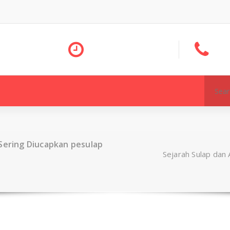
Search
for:
 Sering Diucapkan pesulap
Sejarah Sulap dan 