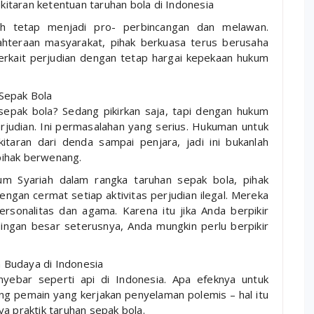
itaran ketentuan taruhan bola di Indonesia
ih tetap menjadi pro- perbincangan dan melawan.
hteraan masyarakat, pihak berkuasa terus berusaha
terkait perjudian dengan tetap hargai kepekaan hukum
Sepak Bola
 sepak bola? Sedang pikirkan saja, tapi dengan hukum
perjudian. Ini permasalahan yang serius. Hukuman untuk
itaran dari denda sampai penjara, jadi ini bukanlah
pihak berwenang.
m Syariah dalam rangka taruhan sepak bola, pihak
gan cermat setiap aktivitas perjudian ilegal. Mereka
rsonalitas dan agama. Karena itu jika Anda berpikir
ngan besar seterusnya, Anda mungkin perlu berpikir
 Budaya di Indonesia
nyebar seperti api di Indonesia. Apa efeknya untuk
ng pemain yang kerjakan penyelaman polemis – hal itu
a praktik taruhan sepak bola.