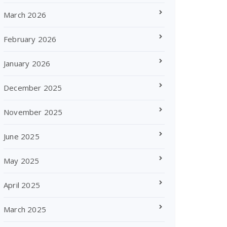
March 2026
February 2026
January 2026
December 2025
November 2025
June 2025
May 2025
April 2025
March 2025