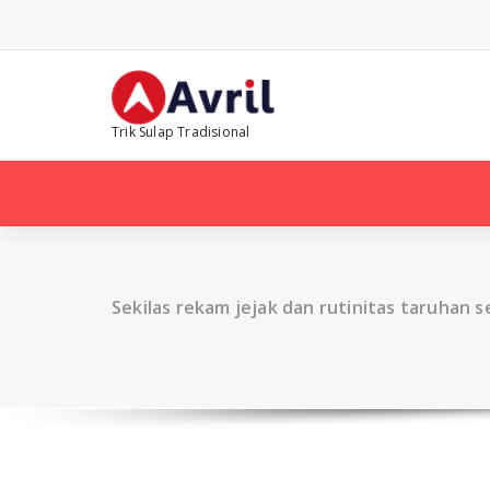
Skip
to
content
Trik Sulap Tradisional
Sekilas rekam jejak dan rutinitas taruhan s