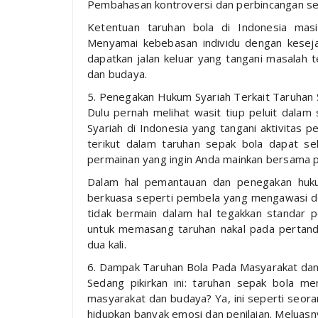
Pembahasan kontroversi dan perbincangan sek
Ketentuan taruhan bola di Indonesia mas
Menyamai kebebasan individu dengan keseja
dapatkan jalan keluar yang tangani masalah 
dan budaya.
5. Penegakan Hukum Syariah Terkait Taruhan 
Dulu pernah melihat wasit tiup peluit dalam
Syariah di Indonesia yang tangani aktivitas 
terikut dalam taruhan sepak bola dapat sek
permainan yang ingin Anda mainkan bersama 
Dalam hal pemantauan dan penegakan huku
berkuasa seperti pembela yang mengawasi den
tidak bermain dalam hal tegakkan standar pe
untuk memasang taruhan nakal pada pertandi
dua kali.
6. Dampak Taruhan Bola Pada Masyarakat dan
Sedang pikirkan ini: taruhan sepak bola me
masyarakat dan budaya? Ya, ini seperti seora
hidupkan banyak emosi dan penilaian. Meluasny