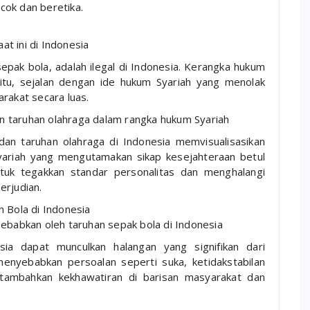
cok dan beretika.
t ini di Indonesia
sepak bola, adalah ilegal di Indonesia. Kerangka hukum
itu, sejalan dengan ide hukum Syariah yang menolak
rakat secara luas.
 taruhan olahraga dalam rangka hukum Syariah
an taruhan olahraga di Indonesia memvisualisasikan
ariah yang mengutamakan sikap kesejahteraan betul
untuk tegakkan standar personalitas dan menghalangi
erjudian.
n Bola di Indonesia
sebabkan oleh taruhan sepak bola di Indonesia
ia dapat munculkan halangan yang signifikan dari
enyebabkan persoalan seperti suka, ketidakstabilan
i tambahkan kekhawatiran di barisan masyarakat dan