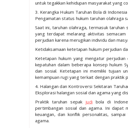
untuk tegakkan kehidupan masyarakat yang co
3. Kerangka Hukum Taruhan Bola di Indonesia
Pengamatan status hukum taruhan olahraga saa
Saat ini, taruhan olahraga, termasuk taruhan 
yang terdapat melarang aktivitas semacam 
perjudian karena merugikan individu dan masya
Ketidaksamaan ketetapan hukum perjudian dan
Ketetapan hukum yang mengatur perjudian d
kepatuhan dalam beberapa konsep hukum Sy
dan sosial. Ketetapan ini memiliki tujuan 
kemampuan rugi yang terkait dengan praktik p
4. Halangan dan Kontroversi Sekitaran Taruha
Eksplorasi halangan sosial dan agama yang di
Praktik taruhan sepak
judi
bola di Indones
pertimbangan sosial dan agama. Ini dapat m
keuangan, dan konflik personalitas, sampa
agama.