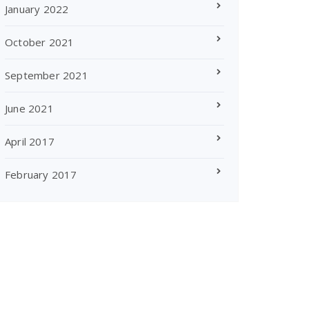
January 2022
October 2021
September 2021
June 2021
April 2017
February 2017