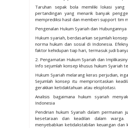
Taruhan sepak bola memiliki lokasi yang
pertandingan yang menarik banyak pengge
memprediksi hasil dan memberi support tim m
Pengenalan Hukum Syariah dan Hubungannya 
Hukum syariah, berdasarkan sejumlah konsep
norma hukum dan sosial di Indonesia. Efek
faktor kehidupan tiap hari, termasuk judi ban
2. Pengamatan Hukum Syariah dan Implikasiny
Info sejumlah konsep khusus hukum Syariah te
Hukum Syariah melarang keras perjudian, ingat
Sejumlah konsep itu memprioritaskan keadi
gerakkan ketidaktahuan atau eksploitasi.
Analisis bagaimana hukum syariah menya
Indonesia
Pendirian hukum Syariah dalam permainan ju
kesetaraan dan keadilan dalam warga. 
menyebabkan ketidakstabilan keuangan dan ke