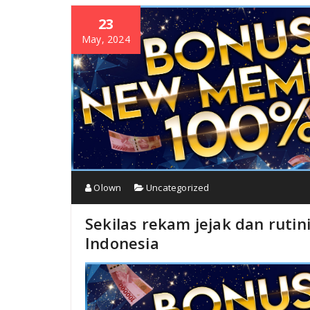
23
May, 2024
Olown
Uncategorized
Sekilas rekam jejak dan rutin
Indonesia