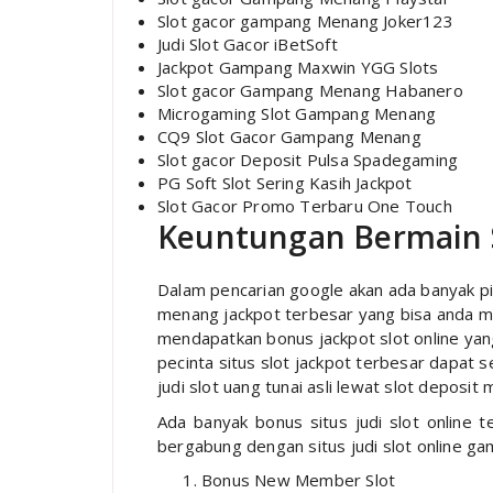
Slot gacor gampang Menang Joker123
Judi Slot Gacor iBetSoft
Jackpot Gampang Maxwin YGG Slots
Slot gacor Gampang Menang Habanero
Microgaming Slot Gampang Menang
CQ9 Slot Gacor Gampang Menang
Slot gacor Deposit Pulsa Spadegaming
PG Soft Slot Sering Kasih Jackpot
Slot Gacor Promo Terbaru One Touch
Keuntungan Bermain 
Dalam pencarian google akan ada banyak pil
menang jackpot terbesar yang bisa anda 
mendapatkan bonus jackpot slot online ya
pecinta situs slot jackpot terbesar dapa
judi slot uang tunai asli lewat slot deposit
Ada banyak bonus situs judi slot online 
bergabung dengan situs judi slot online ga
Bonus New Member Slot