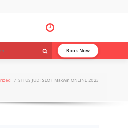
Book Now
rized
/
SITUS JUDI SLOT Maxwin ONLINE 2023