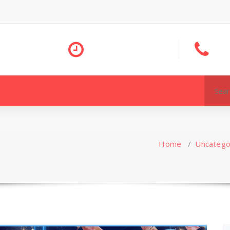
Search
for:
Home
/
Uncatego