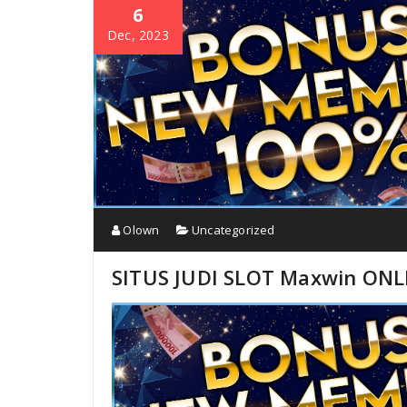
6
Dec, 2023
Olown
Uncategorized
SITUS JUDI SLOT Maxwin ONL