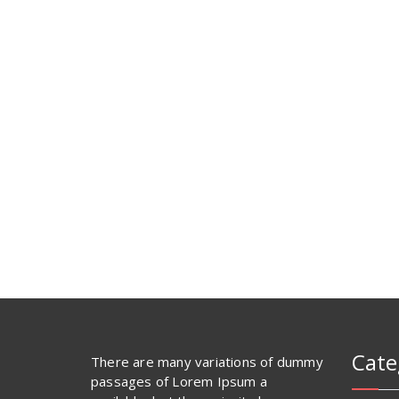
Cate
There are many variations of dummy
passages of Lorem Ipsum a