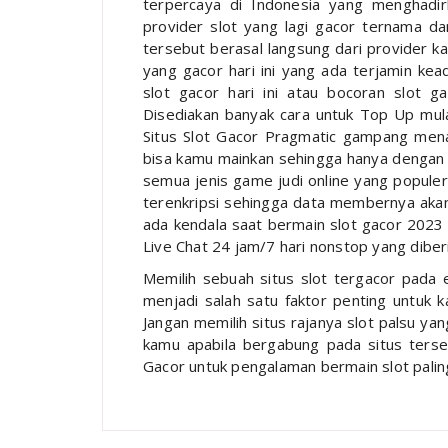
terpercaya di Indonesia yang menghadir
provider slot yang lagi gacor ternama da
tersebut berasal langsung dari provider kar
yang gacor hari ini yang ada terjamin kea
slot gacor hari ini atau bocoran slot g
Disediakan banyak cara untuk Top Up mula
Situs Slot Gacor Pragmatic gampang menang
bisa kamu mainkan sehingga hanya dengan 
semua jenis game judi online yang popul
terenkripsi sehingga data membernya akan 
ada kendala saat bermain slot gacor 2023 
Live Chat 24 jam/7 hari nonstop yang diberi
Memilih sebuah situs slot tergacor pada 
menjadi salah satu faktor penting untuk k
Jangan memilih situs rajanya slot palsu ya
kamu apabila bergabung pada situs terseb
Gacor untuk pengalaman bermain slot palin