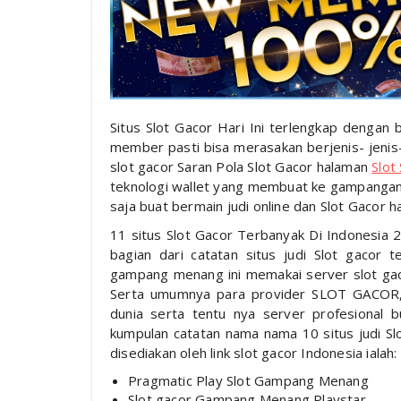
Situs Slot Gacor Hari Ini terlengkap dengan 
member pasti bisa merasakan berjenis- jenis- t
slot gacor Saran Pola Slot Gacor halaman
Slot
teknologi wallet yang membuat ke gampangan
saja buat bermain judi online dan Slot Gacor har
11 situs Slot Gacor Terbanyak Di Indonesia 20
bagian dari catatan situs judi Slot gacor
gampang menang ini memakai server slot gacor
Serta umumnya para provider SLOT GACOR, sl
dunia serta tentu nya server profesional
kumpulan catatan nama nama 10 situs judi Sl
disediakan oleh link slot gacor Indonesia ialah:
Pragmatic Play Slot Gampang Menang
Slot gacor Gampang Menang Playstar