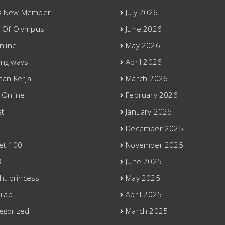
s New Member
July 2026
 Of Olympus
June 2026
nline
May 2026
ng ways
April 2026
han Kerja
March 2026
 Online
February 2026
t
January 2026
December 2025
Bet 100
November 2025
8
June 2025
ght princess
May 2025
ulap
April 2025
egorized
March 2025