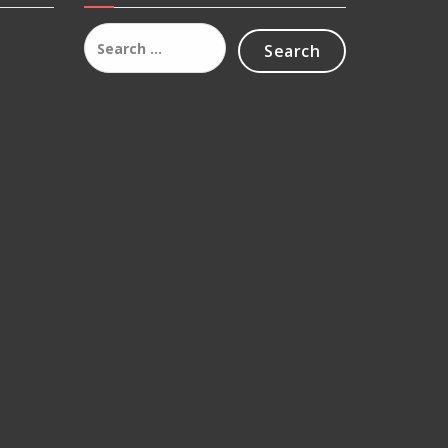
Search
for: