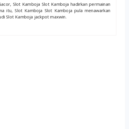
 Gacor, Slot Kamboja Slot Kamboja hadirkan permainan
uma itu, Slot Kamboja Slot Kamboja pula menawarkan
di Slot Kamboja jackpot maxwin.