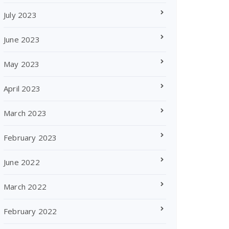
July 2023
June 2023
May 2023
April 2023
March 2023
February 2023
June 2022
March 2022
February 2022