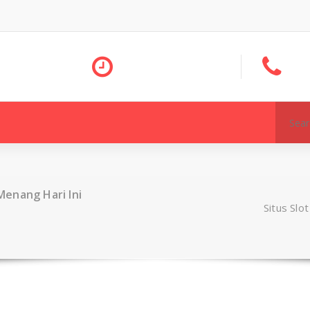
Search
for:
enang Hari Ini
Situs Sl