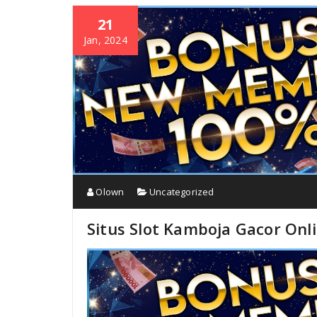
21
Jan, 2024
Olown
Uncategorized
Situs Slot Kamboja Gacor On