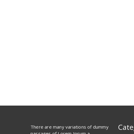
Cate
There are many variations of dummy
passages of Lorem Ipsum a