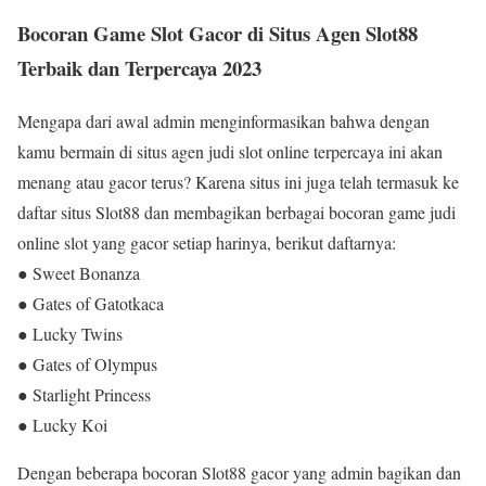
Bocoran Game Slot Gacor di Situs Agen Slot88
Terbaik dan Terpercaya 2023
Mengapa dari awal admin menginformasikan bahwa dengan
kamu bermain di situs agen judi slot online terpercaya ini akan
menang atau gacor terus? Karena situs ini juga telah termasuk ke
daftar situs Slot88 dan membagikan berbagai bocoran game judi
online slot yang gacor setiap harinya, berikut daftarnya:
● Sweet Bonanza
● Gates of Gatotkaca
● Lucky Twins
● Gates of Olympus
● Starlight Princess
● Lucky Koi
Dengan beberapa bocoran Slot88 gacor yang admin bagikan dan