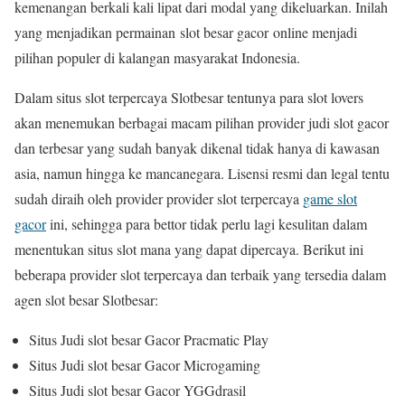
kemenangan berkali kali lipat dari modal yang dikeluarkan. Inilah
yang menjadikan permainan slot besar gacor online menjadi
pilihan populer di kalangan masyarakat Indonesia.
Dalam situs slot terpercaya Slotbesar tentunya para slot lovers
akan menemukan berbagai macam pilihan provider judi slot gacor
dan terbesar yang sudah banyak dikenal tidak hanya di kawasan
asia, namun hingga ke mancanegara. Lisensi resmi dan legal tentu
sudah diraih oleh provider provider slot terpercaya
game slot
gacor
ini, sehingga para bettor tidak perlu lagi kesulitan dalam
menentukan situs slot mana yang dapat dipercaya. Berikut ini
beberapa provider slot terpercaya dan terbaik yang tersedia dalam
agen slot besar Slotbesar:
Situs Judi slot besar Gacor Pracmatic Play
Situs Judi slot besar Gacor Microgaming
Situs Judi slot besar Gacor YGGdrasil