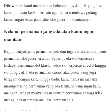
Dibawah ini kami memberikan beberapa tips dan trik yang bisa
kamu gunakan ketika bermain agar dapat membawa pulang
kemenangan besar pada situs slot gacor ini, diantaranya:
Ketahui permainan yang ada atau kamu ingin
mainkan
Begitu banyak jenis permainan judi dan juga variasi dari tiap jenis
permainan slot gacor tersebut. Seperti pada slot terpercaya
terdapat permainan slot klasik, video slot terpercaya reel 5 hingga
slot progresif. Pada permainan casino atau poker yang juga
beragam dengan kartu hingga dadu. kamu harus memahami
masing-masing permainan yang ada terutama yang ingin kamu
mainkan. Jangan menyamakan seluruh permainan apalagi tidak
menggunakan strategi atau asal bermain saja.