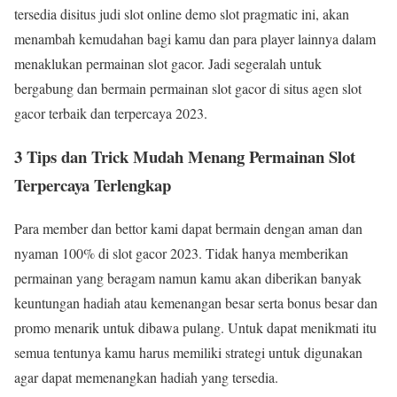
tersedia disitus judi slot online demo slot pragmatic ini, akan
menambah kemudahan bagi kamu dan para player lainnya dalam
menaklukan permainan slot gacor. Jadi segeralah untuk
bergabung dan bermain permainan slot gacor di situs agen slot
gacor terbaik dan terpercaya 2023.
3 Tips dan Trick Mudah Menang Permainan Slot
Terpercaya Terlengkap
Para member dan bettor kami dapat bermain dengan aman dan
nyaman 100% di slot gacor 2023. Tidak hanya memberikan
permainan yang beragam namun kamu akan diberikan banyak
keuntungan hadiah atau kemenangan besar serta bonus besar dan
promo menarik untuk dibawa pulang. Untuk dapat menikmati itu
semua tentunya kamu harus memiliki strategi untuk digunakan
agar dapat memenangkan hadiah yang tersedia.