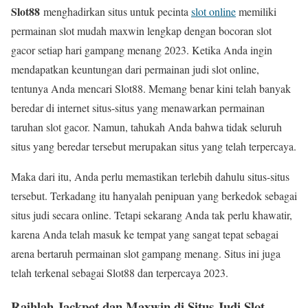
Slot88
menghadirkan situs untuk pecinta
slot online
memiliki
permainan slot mudah maxwin lengkap dengan bocoran slot
gacor setiap hari gampang menang 2023. Ketika Anda ingin
mendapatkan keuntungan dari permainan judi slot online,
tentunya Anda mencari Slot88. Memang benar kini telah banyak
beredar di internet situs-situs yang menawarkan permainan
taruhan slot gacor. Namun, tahukah Anda bahwa tidak seluruh
situs yang beredar tersebut merupakan situs yang telah terpercaya.
Maka dari itu, Anda perlu memastikan terlebih dahulu situs-situs
tersebut. Terkadang itu hanyalah penipuan yang berkedok sebagai
situs judi secara online. Tetapi sekarang Anda tak perlu khawatir,
karena Anda telah masuk ke tempat yang sangat tepat sebagai
arena bertaruh permainan slot gampang menang. Situs ini juga
telah terkenal sebagai Slot88 dan terpercaya 2023.
Raihlah Jackpot dan Maxwin di Situs Judi Slot