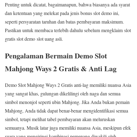
Penting untuk dicatat, bagaimanapun, bahwa biasanya ada syarat
dan ketentuan yang melekat pada jenis bonus slot demo ini,
seperti persyaratan taruhan dan batas pembayaran maksimum.
Pastikan untuk membaca terlebih dahulu sebelum mengklaim slot
gratis slot demo slot uang asli.
Pengalaman Bermain Demo Slot
Mahjong Ways 2 Gratis & Anti Lag
Demo Slot Mahjong Ways 2 Gratis anti-lag memiliki nuansa Asia
yang sangat khas, gulungan dikelilingi oleh naga dan semua
simbol menonjol seperti ubin Mahjong. Jika Anda bukan pemain
Mahjong, Anda tidak dapat benar-benar mengidentifikasi semua
simbol, tetapi melihat tabel pembayaran akan meluruskan
semuanya. Musik latar juga memiliki nuansa Asia, meskipun efek
suara yang mengiringi kombinasi pemenang diwakili oleh