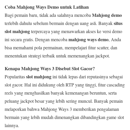
Coba Mahjong Ways Demo untuk Latihan
Mahjong demo
Bagi pemain baru, tidak ada salahnya mencoba
situs
terlebih dahulu sebelum bermain dengan uang asli. Banyak
slot mahjong
terpercaya yang menawarkan akses ke versi demo
mahjong ways demo
ini secara gratis. Dengan mencoba
, Anda
bisa memahami pola permainan, mempelajari fitur scatter, dan
menentukan strategi terbaik untuk memenangkan jackpot.
Kenapa Mahjong Ways 3 Disebut Slot Gacor?
slot mahjong
Popularitas
ini tidak lepas dari reputasinya sebagai
slot gacor. Hal ini didukung oleh RTP yang tinggi, fitur cascading
reels yang menghasilkan banyak kemenangan beruntun, serta
peluang jackpot besar yang lebih sering muncul. Banyak pemain
melaporkan bahwa Mahjong Ways 3 memberikan pengalaman
bermain yang lebih mudah dimenangkan dibandingkan game slot
lainnya.