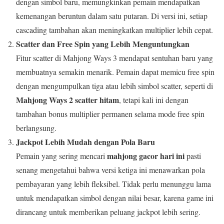
dengan simbol baru, memungkinkan pemain mendapatkan
kemenangan beruntun dalam satu putaran. Di versi ini, setiap
cascading tambahan akan meningkatkan multiplier lebih cepat.
Scatter dan Free Spin yang Lebih Menguntungkan
Fitur scatter di Mahjong Ways 3 mendapat sentuhan baru yang
membuatnya semakin menarik. Pemain dapat memicu free spin
dengan mengumpulkan tiga atau lebih simbol scatter, seperti di
Mahjong Ways 2 scatter hitam
, tetapi kali ini dengan
tambahan bonus multiplier permanen selama mode free spin
berlangsung.
Jackpot Lebih Mudah dengan Pola Baru
mahjong gacor hari ini
Pemain yang sering mencari
pasti
senang mengetahui bahwa versi ketiga ini menawarkan pola
pembayaran yang lebih fleksibel. Tidak perlu menunggu lama
untuk mendapatkan simbol dengan nilai besar, karena game ini
dirancang untuk memberikan peluang jackpot lebih sering.