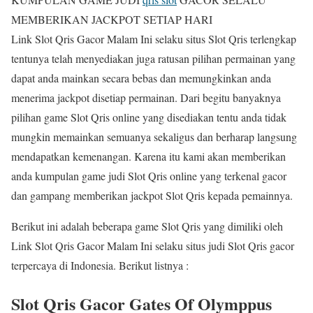
MEMBERIKAN JACKPOT SETIAP HARI
Link Slot Qris Gacor Malam Ini selaku situs Slot Qris terlengkap
tentunya telah menyediakan juga ratusan pilihan permainan yang
dapat anda mainkan secara bebas dan memungkinkan anda
menerima jackpot disetiap permainan. Dari begitu banyaknya
pilihan game Slot Qris online yang disediakan tentu anda tidak
mungkin memainkan semuanya sekaligus dan berharap langsung
mendapatkan kemenangan. Karena itu kami akan memberikan
anda kumpulan game judi Slot Qris online yang terkenal gacor
dan gampang memberikan jackpot Slot Qris kepada pemainnya.
Berikut ini adalah beberapa game Slot Qris yang dimiliki oleh
Link Slot Qris Gacor Malam Ini selaku situs judi Slot Qris gacor
terpercaya di Indonesia. Berikut listnya :
Slot Qris Gacor Gates Of Olymppus