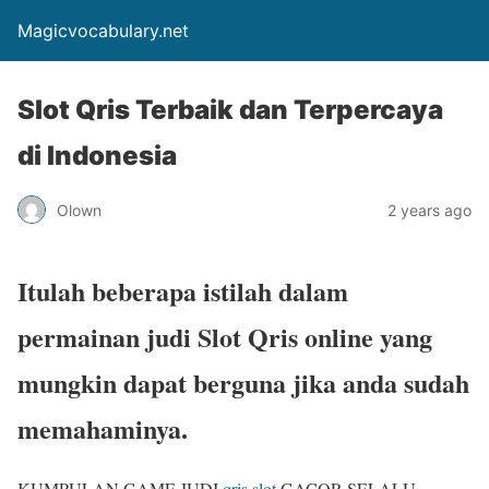
Magicvocabulary.net
Slot Qris Terbaik dan Terpercaya
di Indonesia
Olown
2 years ago
Itulah beberapa istilah dalam
permainan judi Slot Qris online yang
mungkin dapat berguna jika anda sudah
memahaminya.
KUMPULAN GAME JUDI
qris slot
GACOR SELALU