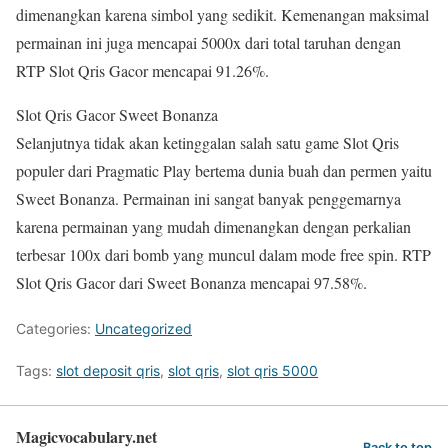
dimenangkan karena simbol yang sedikit. Kemenangan maksimal
permainan ini juga mencapai 5000x dari total taruhan dengan
RTP Slot Qris Gacor mencapai 91.26%.
Slot Qris Gacor Sweet Bonanza
Selanjutnya tidak akan ketinggalan salah satu game Slot Qris
populer dari Pragmatic Play bertema dunia buah dan permen yaitu
Sweet Bonanza. Permainan ini sangat banyak penggemarnya
karena permainan yang mudah dimenangkan dengan perkalian
terbesar 100x dari bomb yang muncul dalam mode free spin. RTP
Slot Qris Gacor dari Sweet Bonanza mencapai 97.58%.
Categories:
Uncategorized
Tags:
slot deposit qris
,
slot qris
,
slot qris 5000
Magicvocabulary.net
Back to top