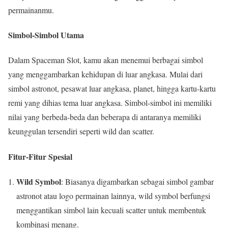
permainanmu.
Simbol-Simbol Utama
Dalam Spaceman Slot, kamu akan menemui berbagai simbol
yang menggambarkan kehidupan di luar angkasa. Mulai dari
simbol astronot, pesawat luar angkasa, planet, hingga kartu-kartu
remi yang dihias tema luar angkasa. Simbol-simbol ini memiliki
nilai yang berbeda-beda dan beberapa di antaranya memiliki
keunggulan tersendiri seperti wild dan scatter.
Fitur-Fitur Spesial
Wild Symbol
: Biasanya digambarkan sebagai simbol gambar
astronot atau logo permainan lainnya, wild symbol berfungsi
menggantikan simbol lain kecuali scatter untuk membentuk
kombinasi menang.