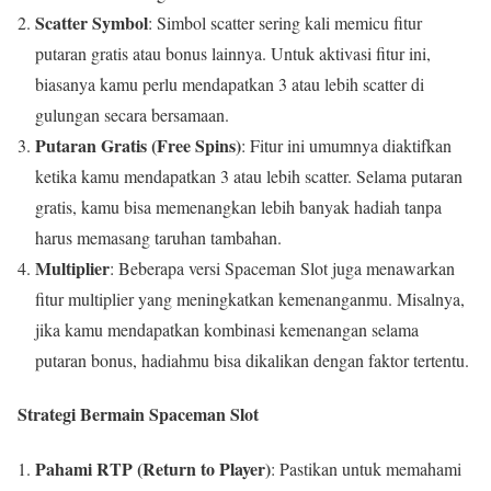
Scatter Symbol
: Simbol scatter sering kali memicu fitur
putaran gratis atau bonus lainnya. Untuk aktivasi fitur ini,
biasanya kamu perlu mendapatkan 3 atau lebih scatter di
gulungan secara bersamaan.
Putaran Gratis (Free Spins)
: Fitur ini umumnya diaktifkan
ketika kamu mendapatkan 3 atau lebih scatter. Selama putaran
gratis, kamu bisa memenangkan lebih banyak hadiah tanpa
harus memasang taruhan tambahan.
Multiplier
: Beberapa versi Spaceman Slot juga menawarkan
fitur multiplier yang meningkatkan kemenanganmu. Misalnya,
jika kamu mendapatkan kombinasi kemenangan selama
putaran bonus, hadiahmu bisa dikalikan dengan faktor tertentu.
Strategi Bermain Spaceman Slot
Pahami RTP (Return to Player)
: Pastikan untuk memahami