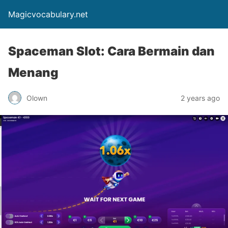
Magicvocabulary.net
Spaceman Slot: Cara Bermain dan
Menang
Olown
2 years ago