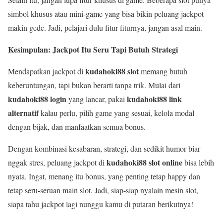
simbol khusus atau mini-game yang bisa bikin peluang jackpot
makin gede. Jadi, pelajari dulu fitur-fiturnya, jangan asal main.
Kesimpulan: Jackpot Itu Seru Tapi Butuh Strategi
kudahoki88 slot
Mendapatkan jackpot di
memang butuh
keberuntungan, tapi bukan berarti tanpa trik. Mulai dari
kudahoki88 login
kudahoki88 link
yang lancar, pakai
alternatif
kalau perlu, pilih game yang sesuai, kelola modal
dengan bijak, dan manfaatkan semua bonus.
Dengan kombinasi kesabaran, strategi, dan sedikit humor biar
kudahoki88 slot online
nggak stres, peluang jackpot di
bisa lebih
nyata. Ingat, menang itu bonus, yang penting tetap happy dan
tetap seru-seruan main slot. Jadi, siap-siap nyalain mesin slot,
siapa tahu jackpot lagi nunggu kamu di putaran berikutnya!