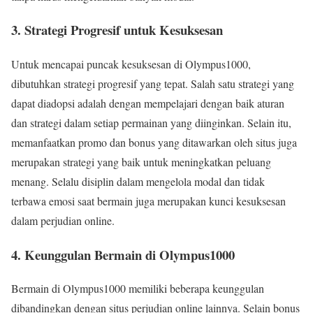
3. Strategi Progresif untuk Kesuksesan
Untuk mencapai puncak kesuksesan di Olympus1000,
dibutuhkan strategi progresif yang tepat. Salah satu strategi yang
dapat diadopsi adalah dengan mempelajari dengan baik aturan
dan strategi dalam setiap permainan yang diinginkan. Selain itu,
memanfaatkan promo dan bonus yang ditawarkan oleh situs juga
merupakan strategi yang baik untuk meningkatkan peluang
menang. Selalu disiplin dalam mengelola modal dan tidak
terbawa emosi saat bermain juga merupakan kunci kesuksesan
dalam perjudian online.
4. Keunggulan Bermain di Olympus1000
Bermain di Olympus1000 memiliki beberapa keunggulan
dibandingkan dengan situs perjudian online lainnya. Selain bonus