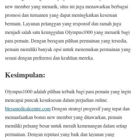
new member yang menarik, situs ini juga menawarkan berbagai
promosi dan turnamen yang dapat meningkatkan keseruan
bermain. Layanan pelanggan yang responsif dan ramah juga
menjadi salah satu keunggulan Olympus1000 yang menarik bagi
para pemain. Dengan beragam pilihan permainan yang tersedia,
pemain memiliki banyak opsi untuk menemukan permainan yang
sesuai dengan preferensi dan keahlian mereka.
Kesimpulan:
Olympus1000 adalah pilihan terbaik bagi para pemain yang ingin
mencapai puncak kesuksesan dalam perjudian online.
blessmedicalcentre.com
Dengan strategi progresif yang tepat dan
memanfaatkan bonus new member yang ditawarkan, pemain
memiliki peluang besar untuk meraih kemenangan dalam setiap
permainan. Dengan reputasi yang baik dan layanan yang