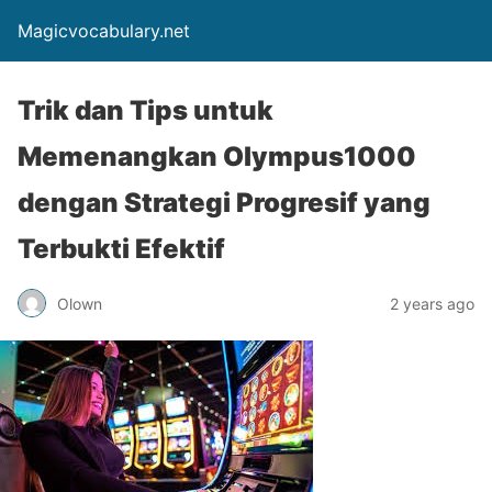
Magicvocabulary.net
Trik dan Tips untuk
Memenangkan Olympus1000
dengan Strategi Progresif yang
Terbukti Efektif
Olown
2 years ago