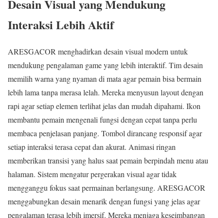
Desain Visual yang Mendukung
Interaksi Lebih Aktif
ARESGACOR menghadirkan desain visual modern untuk
mendukung pengalaman game yang lebih interaktif. Tim desain
memilih warna yang nyaman di mata agar pemain bisa bermain
lebih lama tanpa merasa lelah. Mereka menyusun layout dengan
rapi agar setiap elemen terlihat jelas dan mudah dipahami. Ikon
membantu pemain mengenali fungsi dengan cepat tanpa perlu
membaca penjelasan panjang. Tombol dirancang responsif agar
setiap interaksi terasa cepat dan akurat. Animasi ringan
memberikan transisi yang halus saat pemain berpindah menu atau
halaman. Sistem mengatur pergerakan visual agar tidak
mengganggu fokus saat permainan berlangsung. ARESGACOR
menggabungkan desain menarik dengan fungsi yang jelas agar
pengalaman terasa lebih imersif. Mereka menjaga keseimbangan