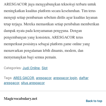
ARESGACOR juga menggabungkan teknologi terbaru untuk
meningkatkan kualitas platform secara keseluruhan. Tim terus
menguji setiap pembaruan sebelum dirilis agar kualitas layanan
tetap terjaga. Mereka memastikan setiap perubahan memberikan
dampak nyata pada kenyamanan pengguna. Dengan
pengembangan yang konsisten, ARESGACOR terus
memperkuat posisinya sebagai platform game online yang
menawarkan pengalaman lebih dinamis, modern, dan
menyenangkan bagi semua pemain.
Categories:
Judi Online
,
Slot
Tags:
ARES GACOR
,
aresgacor
,
aresgacor login
,
daftar
aresgacor
,
situs aresgacor
Magicvocabulary.net
Back to top