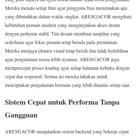
Mereka menata setiap fitur agar pengguna bisa menemukan apa
yang dibutuhkan dalam waktu singkat. ARESGACOR mengikuti
kebutuhan pemain modern yang menginginkan akses instan
dengan performa stabil. Tim desain membuat tampilan yang
sederhana agar fokus pemain tetap berada pada permainan.
Mereka menjaga elemen visual tetap bersih dan tidak berlebihan
agar pengalaman terasa lebih nyaman. ARESGACOR juga
mempercepat proses loading agar setiap halaman terbuka dengan
cepat dan responsif. Semua ini mereka lakukan untuk
menciptakan pengalaman bermain yang lebih dinamis setiap saat.
Sistem Cepat untuk Performa Tanpa
Gangguan
ARESGACOR menjalankan sistem backend yang bekerja cepat