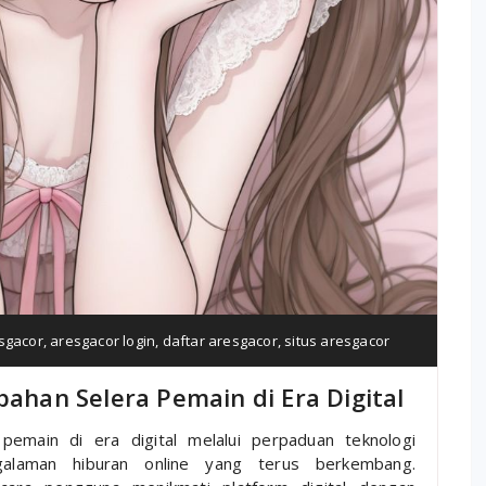
sgacor
,
aresgacor login
,
daftar aresgacor
,
situs aresgacor
an Selera Pemain di Era Digital
main di era digital melalui perpaduan teknologi
galaman hiburan online yang terus berkembang.