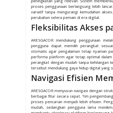
peningkatan yang relevan. Sistem memberika
proses penggunaan berlangsung lebih lancar
variatif tanpa mengurangi kemudahan akse
perubahan selera pemain di era digital.
Fleksibilitas Akses 
ARESGACOR mendukung penggunaan melalui
pengguna dapat memilih perangkat sesuai
otomatis agar pengalaman tetap nyaman pa
performa platform agar tetap optimal dalam 
perangkat dengan mudah tanpa kehilangan ke
tersebut mendukung gaya hidup digital yang se
Navigasi Efisien M
ARESGACOR menyusun navigasi dengan struk
berbagai fitur secara cepat. Tim pengemba
proses pencarian menjadi lebih efisien. P
mudah, sedangkan pengguna lama menikmati
membantu eksplorasi platform berlangsung leb