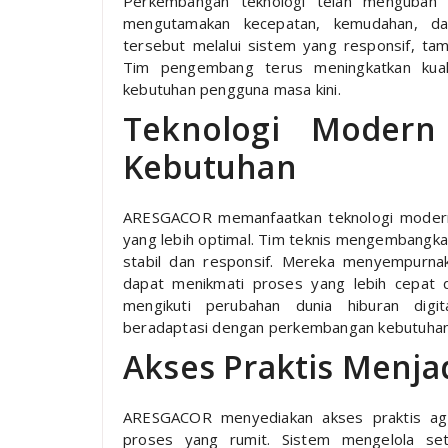
Perkembangan teknologi telah mengubah c
mengutamakan kecepatan, kemudahan, d
tersebut melalui sistem yang responsif, tam
Tim pengembang terus meningkatkan kuali
kebutuhan pengguna masa kini.
Teknologi Modern
Kebutuhan
ARESGACOR memanfaatkan teknologi modern
yang lebih optimal. Tim teknis mengembangka
stabil dan responsif. Mereka menyempurn
dapat menikmati proses yang lebih cepat d
mengikuti perubahan dunia hiburan dig
beradaptasi dengan perkembangan kebutuha
Akses Praktis Menja
ARESGACOR menyediakan akses praktis aga
proses yang rumit. Sistem mengelola seti