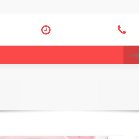
Search
for: