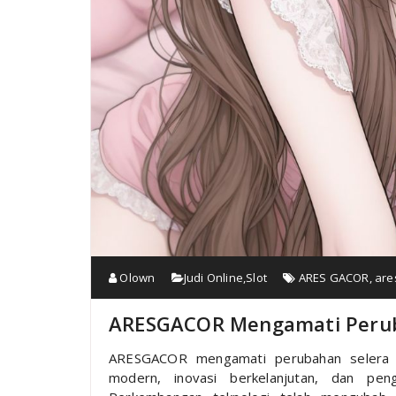
Olown
Judi Online
,
Slot
ARES GACOR
,
are
ARESGACOR Mengamati Perubah
ARESGACOR mengamati perubahan selera pe
modern, inovasi berkelanjutan, dan pen