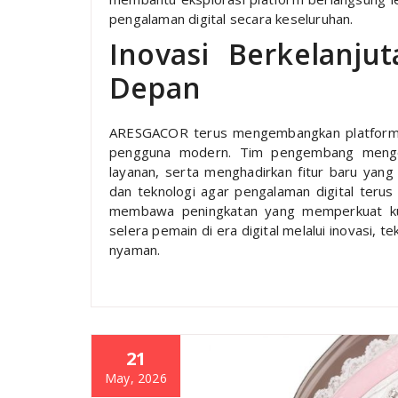
pengalaman digital secara keseluruhan.
Inovasi Berkelanj
Depan
ARESGACOR terus mengembangkan platform u
pengguna modern. Tim pengembang mengeva
layanan, serta menghadirkan fitur baru yan
dan teknologi agar pengalaman digital teru
membawa peningkatan yang memperkuat ku
selera pemain di era digital melalui inovasi,
nyaman.
21
May, 2026