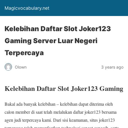
Magicvocabulary.net
Kelebihan Daftar Slot Joker123
Gaming Server Luar Negeri
Terpercaya
Olown
3 years ago
Kelebihan Daftar Slot Joker123 Gaming
Bakal ada banyak kelebihan – kelebihan dapat diterima oleh
calon member di saat telah melalukan daftar joker123 bersama
agen judi terpercaya kami. Dari sisi keamanan, situs joker123
terpercaya telah memanfaatkan technologi sangat canggih, serta