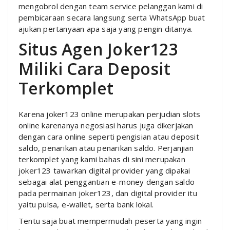
mengobrol dengan team service pelanggan kami di
pembicaraan secara langsung serta WhatsApp buat
ajukan pertanyaan apa saja yang pengin ditanya.
Situs Agen Joker123
Miliki Cara Deposit
Terkomplet
Karena joker123 online merupakan perjudian slots
online karenanya negosiasi harus juga dikerjakan
dengan cara online seperti pengisian atau deposit
saldo, penarikan atau penarikan saldo. Perjanjian
terkomplet yang kami bahas di sini merupakan
joker123 tawarkan digital provider yang dipakai
sebagai alat penggantian e-money dengan saldo
pada permainan joker123, dan digital provider itu
yaitu pulsa, e-wallet, serta bank lokal.
Tentu saja buat mempermudah peserta yang ingin