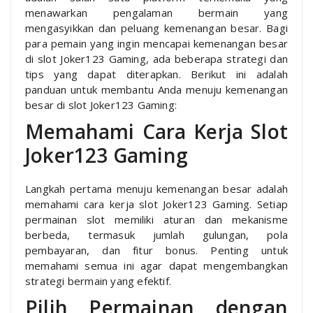
menawarkan pengalaman bermain yang
mengasyikkan dan peluang kemenangan besar. Bagi
para pemain yang ingin mencapai kemenangan besar
di slot Joker123 Gaming, ada beberapa strategi dan
tips yang dapat diterapkan. Berikut ini adalah
panduan untuk membantu Anda menuju kemenangan
besar di slot Joker123 Gaming:
Memahami Cara Kerja Slot
Joker123 Gaming
Langkah pertama menuju kemenangan besar adalah
memahami cara kerja slot Joker123 Gaming. Setiap
permainan slot memiliki aturan dan mekanisme
berbeda, termasuk jumlah gulungan, pola
pembayaran, dan fitur bonus. Penting untuk
memahami semua ini agar dapat mengembangkan
strategi bermain yang efektif.
Pilih Permainan dengan