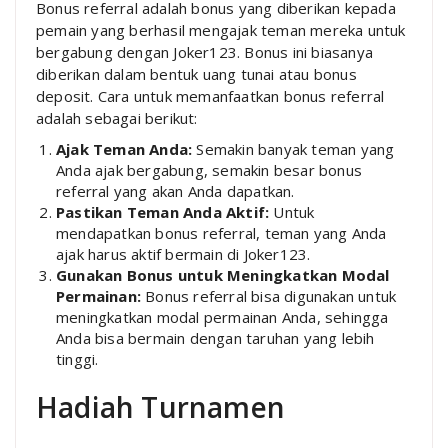
Bonus referral adalah bonus yang diberikan kepada
pemain yang berhasil mengajak teman mereka untuk
bergabung dengan Joker123. Bonus ini biasanya
diberikan dalam bentuk uang tunai atau bonus
deposit. Cara untuk memanfaatkan bonus referral
adalah sebagai berikut:
Ajak Teman Anda:
Semakin banyak teman yang
Anda ajak bergabung, semakin besar bonus
referral yang akan Anda dapatkan.
Pastikan Teman Anda Aktif:
Untuk
mendapatkan bonus referral, teman yang Anda
ajak harus aktif bermain di Joker123.
Gunakan Bonus untuk Meningkatkan Modal
Permainan:
Bonus referral bisa digunakan untuk
meningkatkan modal permainan Anda, sehingga
Anda bisa bermain dengan taruhan yang lebih
tinggi.
Hadiah Turnamen