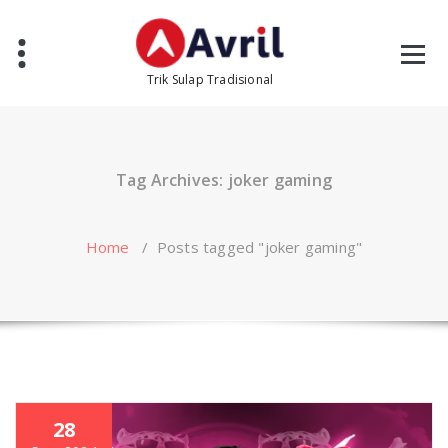
Skip
to
content
Trik Sulap Tradisional
Tag Archives: joker gaming
Home
/
Posts tagged "joker gaming"
28