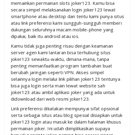
memainkan permainan slots joker123. Kamu bisa
secara simpel melaksanakan login joker123 lewat
smartphone atau desktop dan tentu kami punya situs
atau link preferensi kami sungguh-sungguh memberi
dukungan seluruhnya macam mobile-phone yang
dipakai, baik itu android atau ios.
Kamu tidak juga penting risau dengan keamanan
server agen kami lantaran bisa terhubung situs
joker123 sewaktu-waktu, dimana-mana, tanpa
penting memanfaatkan program tambahan buat
berubah jaringan seperti VPN. Akses simpel
selainnya login melalui link pilihan joker123 tentunya
bisa juga login serta main lewat website sah
joker123 atau ambil aplikasi joker yang ada untuk
didownload dari web resmi joker123.
Link preferensi dikatakan mempunyai sifat opsional
serta sebagai situs atau blog spesial disiapkan untuk
joker123 login atau masuk ke dalam halaman khusus
permainan joker. Ini udah diimplikasikan supaya