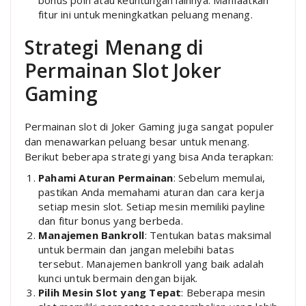
bonus poin atau keuntungan lainnya. Manfaatkan
fitur ini untuk meningkatkan peluang menang.
Strategi Menang di
Permainan Slot Joker
Gaming
Permainan slot di Joker Gaming juga sangat populer
dan menawarkan peluang besar untuk menang.
Berikut beberapa strategi yang bisa Anda terapkan:
Pahami Aturan Permainan
: Sebelum memulai,
pastikan Anda memahami aturan dan cara kerja
setiap mesin slot. Setiap mesin memiliki payline
dan fitur bonus yang berbeda.
Manajemen Bankroll
: Tentukan batas maksimal
untuk bermain dan jangan melebihi batas
tersebut. Manajemen bankroll yang baik adalah
kunci untuk bermain dengan bijak.
Pilih Mesin Slot yang Tepat
: Beberapa mesin