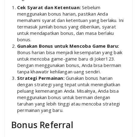
Cek Syarat dan Ketentuan:
Sebelum
menggunakan bonus harian, pastikan Anda
memahami syarat dan ketentuan yang berlaku. Ini
termasuk jumlah bonus yang diberikan, syarat
untuk mendapatkan bonus, dan masa berlaku
bonus.
Gunakan Bonus untuk Mencoba Game Baru:
Bonus harian bisa menjadi kesempatan yang baik
untuk mencoba game-game baru di Joker123.
Dengan menggunakan bonus, Anda bisa bermain
tanpa khawatir kehilangan uang sendiri.
Strategi Permainan:
Gunakan bonus harian
dengan strategi yang tepat untuk meningkatkan
peluang kemenangan Anda. Misalnya, Anda bisa
menggunakan bonus untuk bermain dengan
taruhan yang lebih tinggi atau mencoba strategi
permainan yang baru.
Bonus Referral