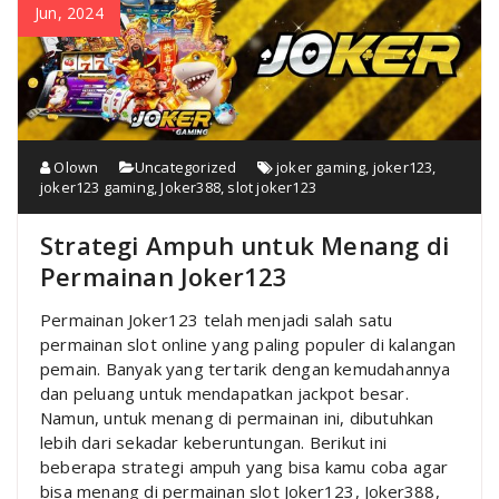
Jun, 2024
Olown
Uncategorized
joker gaming
,
joker123
,
joker123 gaming
,
Joker388
,
slot joker123
Strategi Ampuh untuk Menang di
Permainan Joker123
Permainan Joker123 telah menjadi salah satu
permainan slot online yang paling populer di kalangan
pemain. Banyak yang tertarik dengan kemudahannya
dan peluang untuk mendapatkan jackpot besar.
Namun, untuk menang di permainan ini, dibutuhkan
lebih dari sekadar keberuntungan. Berikut ini
beberapa strategi ampuh yang bisa kamu coba agar
bisa menang di permainan slot Joker123, Joker388,