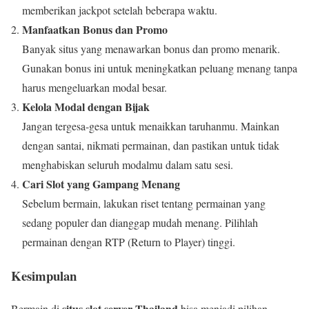
memberikan jackpot setelah beberapa waktu.
Manfaatkan Bonus dan Promo
Banyak situs yang menawarkan bonus dan promo menarik.
Gunakan bonus ini untuk meningkatkan peluang menang tanpa
harus mengeluarkan modal besar.
Kelola Modal dengan Bijak
Jangan tergesa-gesa untuk menaikkan taruhanmu. Mainkan
dengan santai, nikmati permainan, dan pastikan untuk tidak
menghabiskan seluruh modalmu dalam satu sesi.
Cari Slot yang Gampang Menang
Sebelum bermain, lakukan riset tentang permainan yang
sedang populer dan dianggap mudah menang. Pilihlah
permainan dengan RTP (Return to Player) tinggi.
Kesimpulan
situs slot server Thailand
Bermain di
bisa menjadi pilihan