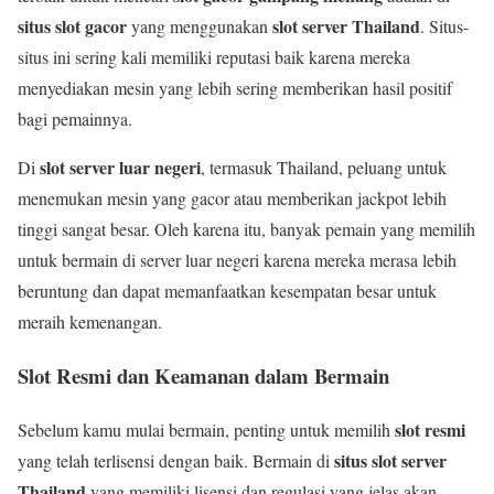
situs slot gacor
slot server Thailand
yang menggunakan
. Situs-
situs ini sering kali memiliki reputasi baik karena mereka
menyediakan mesin yang lebih sering memberikan hasil positif
bagi pemainnya.
slot server luar negeri
Di
, termasuk Thailand, peluang untuk
menemukan mesin yang gacor atau memberikan jackpot lebih
tinggi sangat besar. Oleh karena itu, banyak pemain yang memilih
untuk bermain di server luar negeri karena mereka merasa lebih
beruntung dan dapat memanfaatkan kesempatan besar untuk
meraih kemenangan.
Slot Resmi dan Keamanan dalam Bermain
slot resmi
Sebelum kamu mulai bermain, penting untuk memilih
situs slot server
yang telah terlisensi dengan baik. Bermain di
Thailand
yang memiliki lisensi dan regulasi yang jelas akan