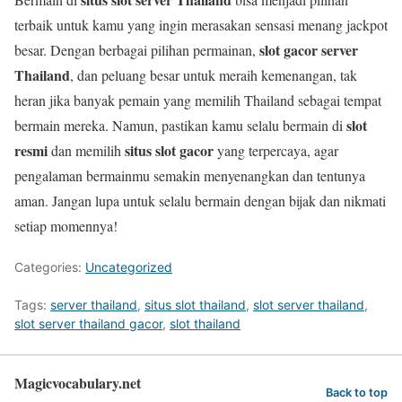
terbaik untuk kamu yang ingin merasakan sensasi menang jackpot
slot gacor server
besar. Dengan berbagai pilihan permainan,
Thailand
, dan peluang besar untuk meraih kemenangan, tak
heran jika banyak pemain yang memilih Thailand sebagai tempat
slot
bermain mereka. Namun, pastikan kamu selalu bermain di
resmi
situs slot gacor
dan memilih
yang terpercaya, agar
pengalaman bermainmu semakin menyenangkan dan tentunya
aman. Jangan lupa untuk selalu bermain dengan bijak dan nikmati
setiap momennya!
Categories:
Uncategorized
Tags:
server thailand
,
situs slot thailand
,
slot server thailand
,
slot server thailand gacor
,
slot thailand
Magicvocabulary.net
Back to top