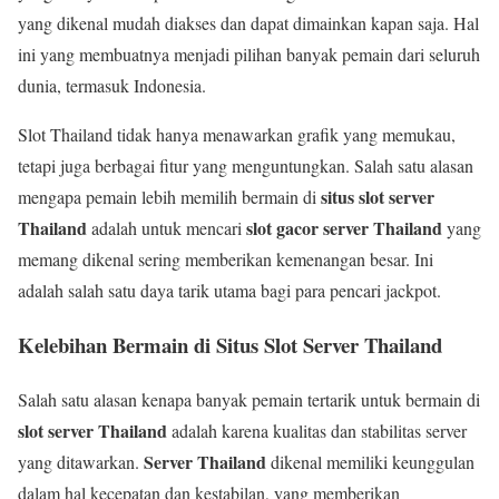
yang dikenal mudah diakses dan dapat dimainkan kapan saja. Hal
ini yang membuatnya menjadi pilihan banyak pemain dari seluruh
dunia, termasuk Indonesia.
Slot Thailand tidak hanya menawarkan grafik yang memukau,
tetapi juga berbagai fitur yang menguntungkan. Salah satu alasan
situs slot server
mengapa pemain lebih memilih bermain di
Thailand
slot gacor server Thailand
adalah untuk mencari
yang
memang dikenal sering memberikan kemenangan besar. Ini
adalah salah satu daya tarik utama bagi para pencari jackpot.
Kelebihan Bermain di Situs Slot Server Thailand
Salah satu alasan kenapa banyak pemain tertarik untuk bermain di
slot server Thailand
adalah karena kualitas dan stabilitas server
Server Thailand
yang ditawarkan.
dikenal memiliki keunggulan
dalam hal kecepatan dan kestabilan, yang memberikan