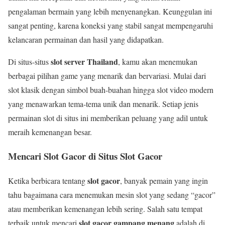
pengalaman bermain yang lebih menyenangkan. Keunggulan ini
sangat penting, karena koneksi yang stabil sangat mempengaruhi
kelancaran permainan dan hasil yang didapatkan.
slot server Thailand
Di situs-situs
, kamu akan menemukan
berbagai pilihan game yang menarik dan bervariasi. Mulai dari
slot klasik dengan simbol buah-buahan hingga slot video modern
yang menawarkan tema-tema unik dan menarik. Setiap jenis
permainan slot di situs ini memberikan peluang yang adil untuk
meraih kemenangan besar.
Mencari Slot Gacor di Situs Slot Gacor
slot gacor
Ketika berbicara tentang
, banyak pemain yang ingin
tahu bagaimana cara menemukan mesin slot yang sedang “gacor”
atau memberikan kemenangan lebih sering. Salah satu tempat
slot gacor gampang menang
terbaik untuk mencari
adalah di