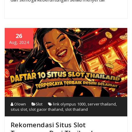
26
Aug, 2024
Olown
Slot
link olympus 1000
,
server thailand
,
situs slot
,
slot gacor thailand
,
slot thailand
Rekomendasi Situs Slot