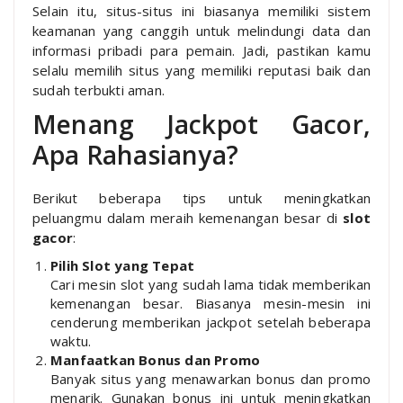
Selain itu, situs-situs ini biasanya memiliki sistem
keamanan yang canggih untuk melindungi data dan
informasi pribadi para pemain. Jadi, pastikan kamu
selalu memilih situs yang memiliki reputasi baik dan
sudah terbukti aman.
Menang Jackpot Gacor,
Apa Rahasianya?
Berikut beberapa tips untuk meningkatkan
peluangmu dalam meraih kemenangan besar di
slot
gacor
:
Pilih Slot yang Tepat
Cari mesin slot yang sudah lama tidak memberikan
kemenangan besar. Biasanya mesin-mesin ini
cenderung memberikan jackpot setelah beberapa
waktu.
Manfaatkan Bonus dan Promo
Banyak situs yang menawarkan bonus dan promo
menarik. Gunakan bonus ini untuk meningkatkan