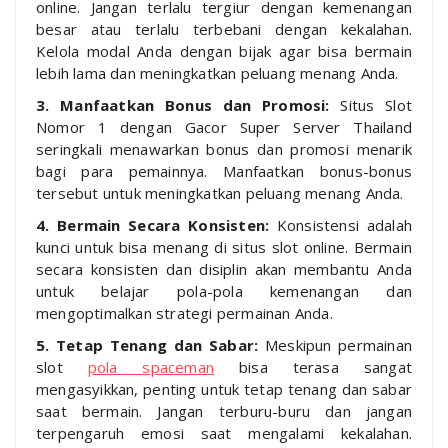
online. Jangan terlalu tergiur dengan kemenangan
besar atau terlalu terbebani dengan kekalahan.
Kelola modal Anda dengan bijak agar bisa bermain
lebih lama dan meningkatkan peluang menang Anda.
3. Manfaatkan Bonus dan Promosi:
Situs Slot
Nomor 1 dengan Gacor Super Server Thailand
seringkali menawarkan bonus dan promosi menarik
bagi para pemainnya. Manfaatkan bonus-bonus
tersebut untuk meningkatkan peluang menang Anda.
4. Bermain Secara Konsisten:
Konsistensi adalah
kunci untuk bisa menang di situs slot online. Bermain
secara konsisten dan disiplin akan membantu Anda
untuk belajar pola-pola kemenangan dan
mengoptimalkan strategi permainan Anda.
5. Tetap Tenang dan Sabar:
Meskipun permainan
slot
pola spaceman
bisa terasa sangat
mengasyikkan, penting untuk tetap tenang dan sabar
saat bermain. Jangan terburu-buru dan jangan
terpengaruh emosi saat mengalami kekalahan.