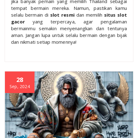
jika banyak pemain yang memilih Thailand sebagai
tempat bermain mereka. Namun, pastikan kamu
selalu bermain di
slot resmi
dan memilih
situs slot
gacor
yang terpercaya, agar pengalaman
bermainmu semakin menyenangkan dan tentunya
aman. Jangan lupa untuk selalu bermain dengan bijak
dan nikmati setiap momennya!
28
Sep, 2024