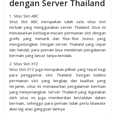
dengan Server Thailand
1. Situs Slot ABC
Situs Slot ABC merupakan salah satu situs slot
terbaik yang menggunakan server Thailand. Situs ini
menawarkan berbagai macam permainan slot dengan
grafis yang menarik dan fitur-fitur bonus yang
menguntungkan. Dengan server Thailand yang cepat
dan handal, para pemain bisa menikmati pengalaman
bermain yang lancar tanpa kendala.
2. Situs Slot XYZ
Situs Slot XYZ juga merupakan pilihan yang tepat bagi
para penggemar slot Thailand. Dengan koleksi
permainan slot yang lengkap dan kualitas yang
terjamin, situs ini menawarkan pengalaman bermain
yang menyenangkan. Server Thailand yang digunakan
oleh situs ini juga memberikan kestabilan dalam
bermain, sehingga para pemain tidak perlu khawatir
akan lag atau gangguan lainnya.