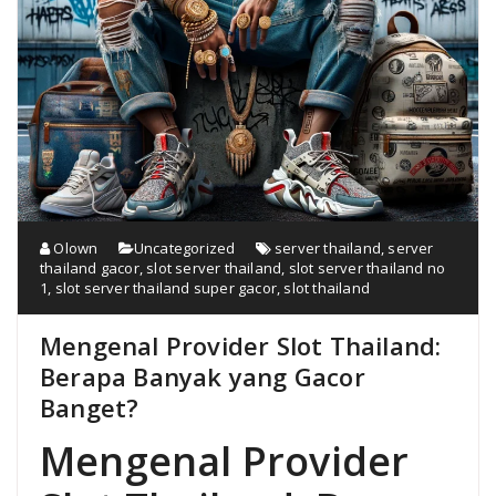
Olown
Uncategorized
server thailand
,
server
thailand gacor
,
slot server thailand
,
slot server thailand no
1
,
slot server thailand super gacor
,
slot thailand
Mengenal Provider Slot Thailand:
Berapa Banyak yang Gacor
Banget?
Mengenal Provider