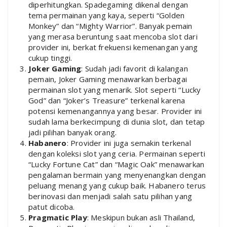
diperhitungkan. Spadegaming dikenal dengan
tema permainan yang kaya, seperti “Golden
Monkey” dan “Mighty Warrior”. Banyak pemain
yang merasa beruntung saat mencoba slot dari
provider ini, berkat frekuensi kemenangan yang
cukup tinggi.
Joker Gaming
: Sudah jadi favorit di kalangan
pemain, Joker Gaming menawarkan berbagai
permainan slot yang menarik. Slot seperti “Lucky
God” dan “Joker’s Treasure” terkenal karena
potensi kemenangannya yang besar. Provider ini
sudah lama berkecimpung di dunia slot, dan tetap
jadi pilihan banyak orang.
Habanero
: Provider ini juga semakin terkenal
dengan koleksi slot yang ceria. Permainan seperti
“Lucky Fortune Cat” dan “Magic Oak” menawarkan
pengalaman bermain yang menyenangkan dengan
peluang menang yang cukup baik. Habanero terus
berinovasi dan menjadi salah satu pilihan yang
patut dicoba.
Pragmatic Play
: Meskipun bukan asli Thailand,