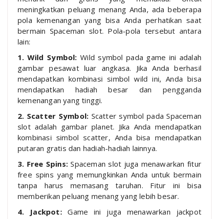
meningkatkan peluang menang Anda, ada beberapa
pola kemenangan yang bisa Anda perhatikan saat
bermain Spaceman slot. Pola-pola tersebut antara
lain:
1. Wild Symbol:
Wild symbol pada game ini adalah
gambar pesawat luar angkasa. Jika Anda berhasil
mendapatkan kombinasi simbol wild ini, Anda bisa
mendapatkan hadiah besar dan pengganda
kemenangan yang tinggi.
2. Scatter Symbol:
Scatter symbol pada Spaceman
slot adalah gambar planet. Jika Anda mendapatkan
kombinasi simbol scatter, Anda bisa mendapatkan
putaran gratis dan hadiah-hadiah lainnya.
3. Free Spins:
Spaceman slot juga menawarkan fitur
free spins yang memungkinkan Anda untuk bermain
tanpa harus memasang taruhan. Fitur ini bisa
memberikan peluang menang yang lebih besar.
4. Jackpot:
Game ini juga menawarkan jackpot