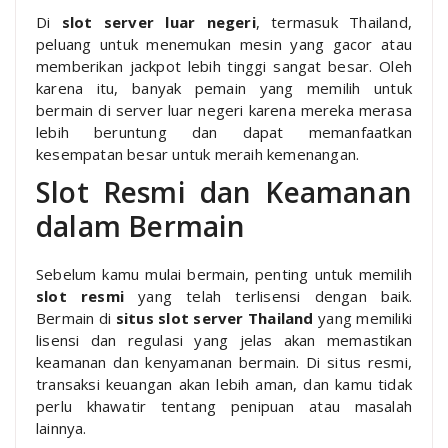
Di
slot server luar negeri
, termasuk Thailand,
peluang untuk menemukan mesin yang gacor atau
memberikan jackpot lebih tinggi sangat besar. Oleh
karena itu, banyak pemain yang memilih untuk
bermain di server luar negeri karena mereka merasa
lebih beruntung dan dapat memanfaatkan
kesempatan besar untuk meraih kemenangan.
Slot Resmi dan Keamanan
dalam Bermain
Sebelum kamu mulai bermain, penting untuk memilih
slot resmi
yang telah terlisensi dengan baik.
Bermain di
situs slot server Thailand
yang memiliki
lisensi dan regulasi yang jelas akan memastikan
keamanan dan kenyamanan bermain. Di situs resmi,
transaksi keuangan akan lebih aman, dan kamu tidak
perlu khawatir tentang penipuan atau masalah
lainnya.