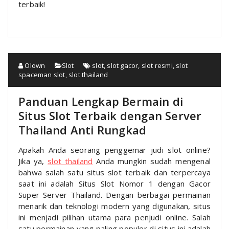
terbaik!
Olown
Slot
slot
,
slot gacor
,
slot resmi
,
slot
spaceman slot
,
slot thailand
Panduan Lengkap Bermain di
Situs Slot Terbaik dengan Server
Thailand Anti Rungkad
Apakah Anda seorang penggemar judi slot online?
Jika ya,
slot thailand
Anda mungkin sudah mengenal
bahwa salah satu situs slot terbaik dan terpercaya
saat ini adalah Situs Slot Nomor 1 dengan Gacor
Super Server Thailand. Dengan berbagai permainan
menarik dan teknologi modern yang digunakan, situs
ini menjadi pilihan utama para penjudi online. Salah
satu permainan yang paling populer di situs ini adalah