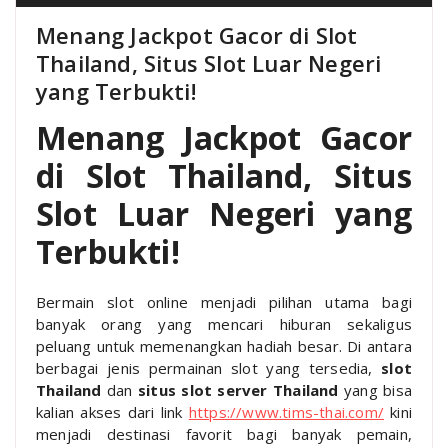
Menang Jackpot Gacor di Slot
Thailand, Situs Slot Luar Negeri
yang Terbukti!
Menang Jackpot Gacor
di Slot Thailand, Situs
Slot Luar Negeri yang
Terbukti!
Bermain slot online menjadi pilihan utama bagi
banyak orang yang mencari hiburan sekaligus
peluang untuk memenangkan hadiah besar. Di antara
berbagai jenis permainan slot yang tersedia,
slot
Thailand
dan
situs slot server Thailand
yang bisa
kalian akses dari link
https://www.tims-thai.com/
kini
menjadi destinasi favorit bagi banyak pemain,