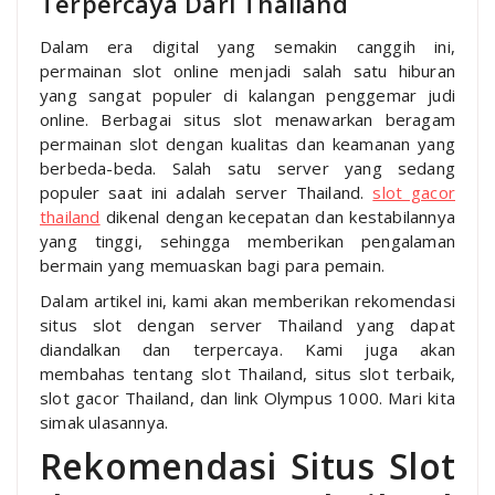
Terpercaya Dari Thailand
Dalam era digital yang semakin canggih ini,
permainan slot online menjadi salah satu hiburan
yang sangat populer di kalangan penggemar judi
online. Berbagai situs slot menawarkan beragam
permainan slot dengan kualitas dan keamanan yang
berbeda-beda. Salah satu server yang sedang
populer saat ini adalah server Thailand.
slot gacor
thailand
dikenal dengan kecepatan dan kestabilannya
yang tinggi, sehingga memberikan pengalaman
bermain yang memuaskan bagi para pemain.
Dalam artikel ini, kami akan memberikan rekomendasi
situs slot dengan server Thailand yang dapat
diandalkan dan terpercaya. Kami juga akan
membahas tentang slot Thailand, situs slot terbaik,
slot gacor Thailand, dan link Olympus 1000. Mari kita
simak ulasannya.
Rekomendasi Situs Slot