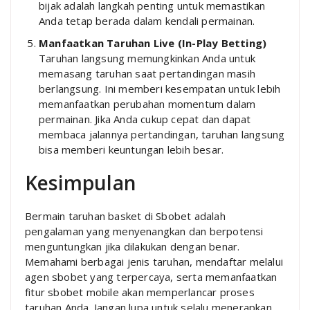
bijak adalah langkah penting untuk memastikan
Anda tetap berada dalam kendali permainan.
Manfaatkan Taruhan Live (In-Play Betting)
Taruhan langsung memungkinkan Anda untuk
memasang taruhan saat pertandingan masih
berlangsung. Ini memberi kesempatan untuk lebih
memanfaatkan perubahan momentum dalam
permainan. Jika Anda cukup cepat dan dapat
membaca jalannya pertandingan, taruhan langsung
bisa memberi keuntungan lebih besar.
Kesimpulan
Bermain taruhan basket di Sbobet adalah
pengalaman yang menyenangkan dan berpotensi
menguntungkan jika dilakukan dengan benar.
Memahami berbagai jenis taruhan, mendaftar melalui
agen sbobet yang terpercaya, serta memanfaatkan
fitur sbobet mobile akan memperlancar proses
taruhan Anda. Jangan lupa untuk selalu menerapkan