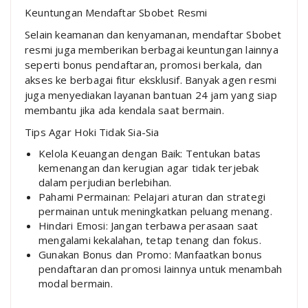
Keuntungan Mendaftar Sbobet Resmi
Selain keamanan dan kenyamanan, mendaftar Sbobet
resmi juga memberikan berbagai keuntungan lainnya
seperti bonus pendaftaran, promosi berkala, dan
akses ke berbagai fitur eksklusif. Banyak agen resmi
juga menyediakan layanan bantuan 24 jam yang siap
membantu jika ada kendala saat bermain.
Tips Agar Hoki Tidak Sia-Sia
Kelola Keuangan dengan Baik: Tentukan batas
kemenangan dan kerugian agar tidak terjebak
dalam perjudian berlebihan.
Pahami Permainan: Pelajari aturan dan strategi
permainan untuk meningkatkan peluang menang.
Hindari Emosi: Jangan terbawa perasaan saat
mengalami kekalahan, tetap tenang dan fokus.
Gunakan Bonus dan Promo: Manfaatkan bonus
pendaftaran dan promosi lainnya untuk menambah
modal bermain.