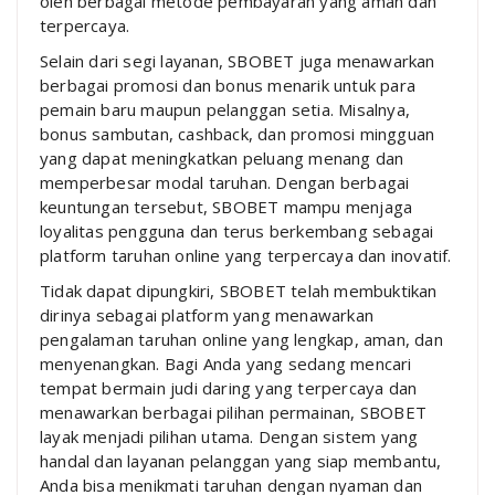
oleh berbagai metode pembayaran yang aman dan
terpercaya.
Selain dari segi layanan, SBOBET juga menawarkan
berbagai promosi dan bonus menarik untuk para
pemain baru maupun pelanggan setia. Misalnya,
bonus sambutan, cashback, dan promosi mingguan
yang dapat meningkatkan peluang menang dan
memperbesar modal taruhan. Dengan berbagai
keuntungan tersebut, SBOBET mampu menjaga
loyalitas pengguna dan terus berkembang sebagai
platform taruhan online yang terpercaya dan inovatif.
Tidak dapat dipungkiri, SBOBET telah membuktikan
dirinya sebagai platform yang menawarkan
pengalaman taruhan online yang lengkap, aman, dan
menyenangkan. Bagi Anda yang sedang mencari
tempat bermain judi daring yang terpercaya dan
menawarkan berbagai pilihan permainan, SBOBET
layak menjadi pilihan utama. Dengan sistem yang
handal dan layanan pelanggan yang siap membantu,
Anda bisa menikmati taruhan dengan nyaman dan