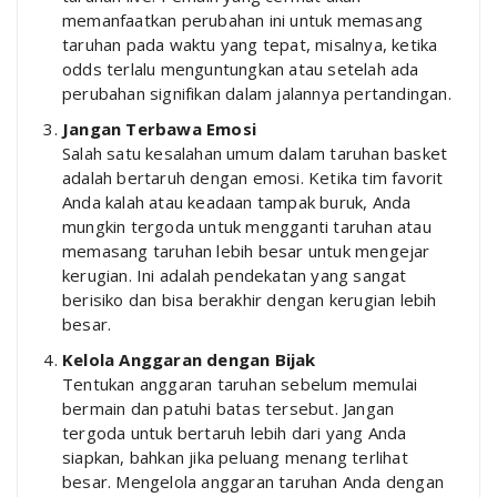
memanfaatkan perubahan ini untuk memasang
taruhan pada waktu yang tepat, misalnya, ketika
odds terlalu menguntungkan atau setelah ada
perubahan signifikan dalam jalannya pertandingan.
Jangan Terbawa Emosi
Salah satu kesalahan umum dalam taruhan basket
adalah bertaruh dengan emosi. Ketika tim favorit
Anda kalah atau keadaan tampak buruk, Anda
mungkin tergoda untuk mengganti taruhan atau
memasang taruhan lebih besar untuk mengejar
kerugian. Ini adalah pendekatan yang sangat
berisiko dan bisa berakhir dengan kerugian lebih
besar.
Kelola Anggaran dengan Bijak
Tentukan anggaran taruhan sebelum memulai
bermain dan patuhi batas tersebut. Jangan
tergoda untuk bertaruh lebih dari yang Anda
siapkan, bahkan jika peluang menang terlihat
besar. Mengelola anggaran taruhan Anda dengan