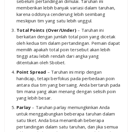
sebelum pertandingan dimulai. Taruhan ini
memberikan lebih banyak variasi dalam taruhan,
karena oddsnya cenderung lebih seimbang
meskipun tim yang satu lebih unggul.
Total Points (Over/Under)
– Taruhan ini
berkaitan dengan jumlah total poin yang dicetak
oleh kedua tim dalam pertandingan. Pemain dapat
memilih apakah total poin tersebut akan lebih
tinggi atau lebih rendah dari angka yang
ditentukan oleh Sbobet.
Point Spread
– Taruhan ini mirip dengan
handicap, tetapi berfokus pada perbedaan poin
antara dua tim yang bersaing. Anda bertaruh pada
tim mana yang akan menang dengan selisih poin
yang lebih besar.
Parlay
– Taruhan parlay memungkinkan Anda
untuk menggabungkan beberapa taruhan dalam
satu tiket. Anda bisa menambah beberapa
pertandingan dalam satu taruhan, dan jika semua