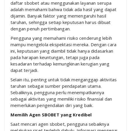
daftar sbobet atau menggunakan layanan serupa
adalah memahami bahwa tidak ada hasil yang dapat
dijamin. Banyak faktor yang memengaruhi hasil
taruhan, sehingga setiap keputusan harus dibuat
dengan penuh pertimbangan.
Pengguna yang memahami risiko cenderung lebih
mampu mengelola ekspektasi mereka. Dengan cara
ini, keputusan yang diambil tidak hanya didasarkan
pada harapan keuntungan, tetapi juga pada
kesadaran terhadap kemungkinan kerugian yang
dapat terjadi.
Selain itu, penting untuk tidak menganggap aktivitas
taruhan sebagai sumber pendapatan utama.
Sebaliknya, pengguna perlu menempatkannya
sebagai aktivitas yang memiliki risiko finansial dan
memerlukan pengendalian diri yang baik.
Memilih Agen SBOBET yang Kredibel
Saat mencari agen sbobet, pengguna sebaiknya
melakukan riset terlebih dahulu. Informasi mengenai