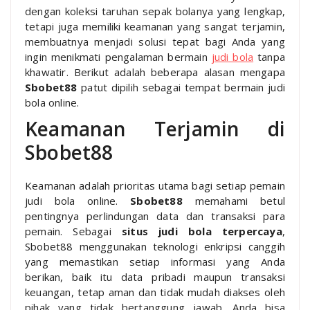
dengan koleksi taruhan sepak bolanya yang lengkap,
tetapi juga memiliki keamanan yang sangat terjamin,
membuatnya menjadi solusi tepat bagi Anda yang
ingin menikmati pengalaman bermain
judi bola
tanpa
khawatir. Berikut adalah beberapa alasan mengapa
Sbobet88
patut dipilih sebagai tempat bermain judi
bola online.
Keamanan Terjamin di
Sbobet88
Keamanan adalah prioritas utama bagi setiap pemain
judi bola online.
Sbobet88
memahami betul
pentingnya perlindungan data dan transaksi para
pemain. Sebagai
situs judi bola terpercaya
,
Sbobet88 menggunakan teknologi enkripsi canggih
yang memastikan setiap informasi yang Anda
berikan, baik itu data pribadi maupun transaksi
keuangan, tetap aman dan tidak mudah diakses oleh
pihak yang tidak bertanggung jawab. Anda bisa