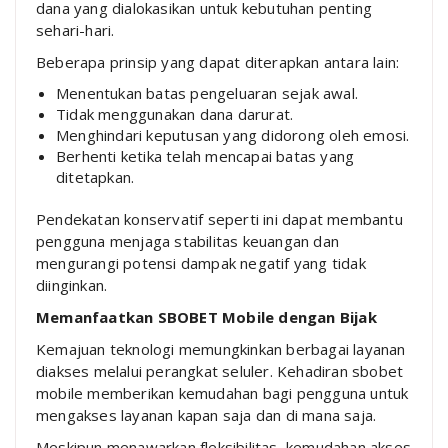
dana yang dialokasikan untuk kebutuhan penting
sehari-hari.
Beberapa prinsip yang dapat diterapkan antara lain:
Menentukan batas pengeluaran sejak awal.
Tidak menggunakan dana darurat.
Menghindari keputusan yang didorong oleh emosi.
Berhenti ketika telah mencapai batas yang
ditetapkan.
Pendekatan konservatif seperti ini dapat membantu
pengguna menjaga stabilitas keuangan dan
mengurangi potensi dampak negatif yang tidak
diinginkan.
Memanfaatkan SBOBET Mobile dengan Bijak
Kemajuan teknologi memungkinkan berbagai layanan
diakses melalui perangkat seluler. Kehadiran sbobet
mobile memberikan kemudahan bagi pengguna untuk
mengakses layanan kapan saja dan di mana saja.
Meskipun menawarkan fleksibilitas, kemudahan akses