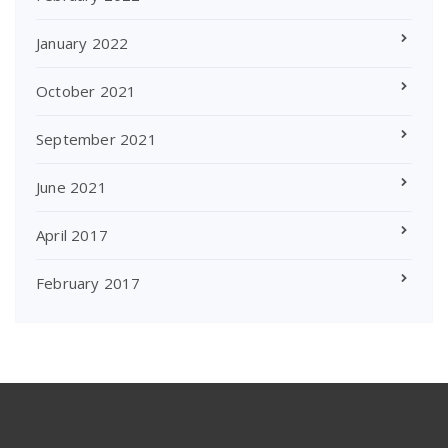
January 2022
October 2021
September 2021
June 2021
April 2017
February 2017