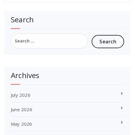
Search
Search
for:
Archives
July 2026
June 2026
May 2026