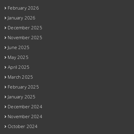
February 2026
January 2026
December 2025
November 2025
June 2025
May 2025
April 2025
March 2025
February 2025
January 2025
December 2024
November 2024
October 2024