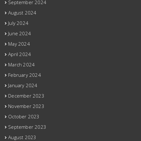
September 2024
August 2024
July 2024
June 2024
May 2024
April 2024
March 2024
February 2024
January 2024
December 2023
November 2023
October 2023
September 2023
August 2023