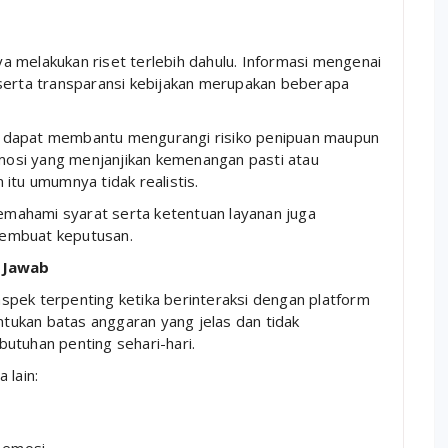
 melakukan riset terlebih dahulu. Informasi mengenai
 serta transparansi kebijakan merupakan beberapa
l dapat membantu mengurangi risiko penipuan maupun
osi yang menjanjikan kemenangan pasti atau
itu umumnya tidak realistis.
mahami syarat serta ketentuan layanan juga
membuat keputusan.
 Jawab
spek terpenting ketika berinteraksi dengan platform
ukan batas anggaran yang jelas dan tidak
utuhan penting sehari-hari.
 lain: