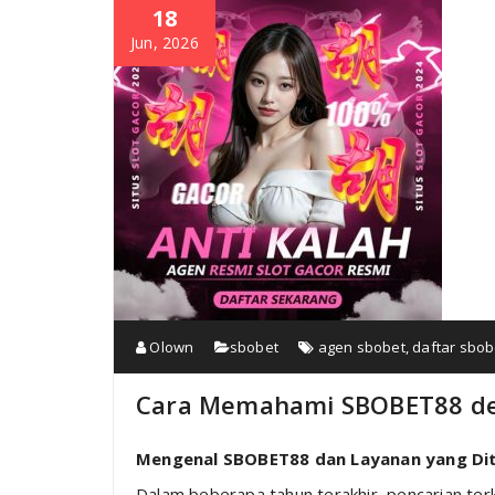
18
Jun, 2026
Olown
sbobet
agen sbobet
,
daftar sbob
Cara Memahami SBOBET88 de
Mengenal SBOBET88 dan Layanan yang Di
Dalam beberapa tahun terakhir, pencarian ter