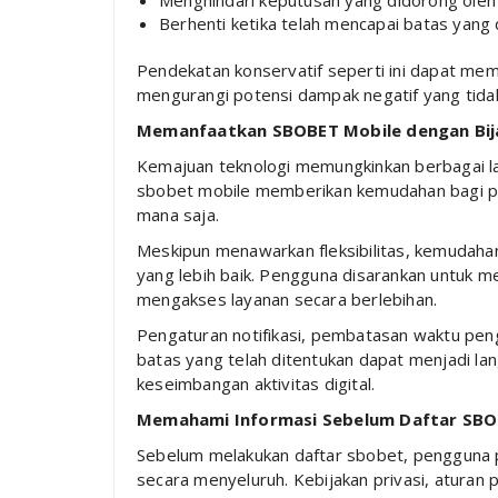
Menghindari keputusan yang didorong oleh
Berhenti ketika telah mencapai batas yang 
Pendekatan konservatif seperti ini dapat me
mengurangi potensi dampak negatif yang tidak
Memanfaatkan SBOBET Mobile dengan Bij
Kemajuan teknologi memungkinkan berbagai lay
sbobet mobile memberikan kemudahan bagi pe
mana saja.
Meskipun menawarkan fleksibilitas, kemudaha
yang lebih baik. Pengguna disarankan untuk 
mengakses layanan secara berlebihan.
Pengaturan notifikasi, pembatasan waktu peng
batas yang telah ditentukan dapat menjadi la
keseimbangan aktivitas digital.
Memahami Informasi Sebelum Daftar SB
Sebelum melakukan daftar sbobet, pengguna p
secara menyeluruh. Kebijakan privasi, aturan