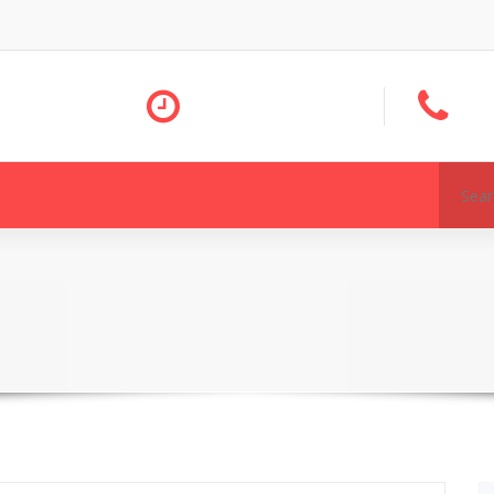
Search
for: