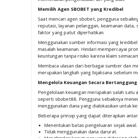
Memilih Agen SBOBET yang Kredibel
Saat mencari agen sbobet, pengguna sebaiknya
reputasi, layanan pelanggan, keamanan data,
faktor yang patut diperhatikan.
Menggunakan sumber informasi yang kredibe
masalah keamanan. Hindari mempercayai prom
keuntungan tanpa risiko karena klaim semacam 
Membaca ulasan dari berbagai sumber dan me
merupakan langkah yang bijaksana sebelum 
Mengelola Keuangan Secara Bertanggung
Pengelolaan keuangan merupakan salah satu a
seperti sbobet88. Pengguna sebaiknya menent
menggunakan dana yang dialokasikan untuk keb
Beberapa prinsip yang dapat diterapkan antara
Menentukan batas pengeluaran sejak awal.
Tidak menggunakan dana darurat.