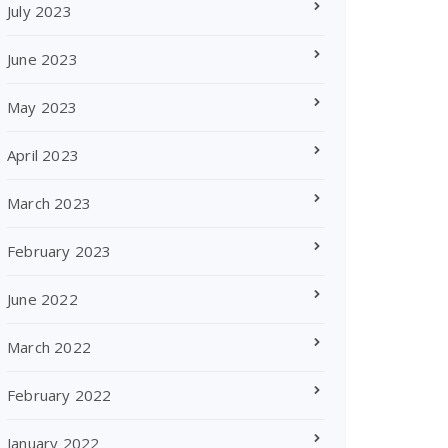
July 2023
June 2023
May 2023
April 2023
March 2023
February 2023
June 2022
March 2022
February 2022
January 2022