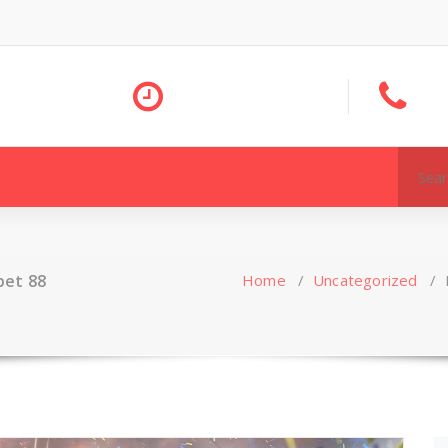
Search
for:
bet 88
Home
/
Uncategorized
/