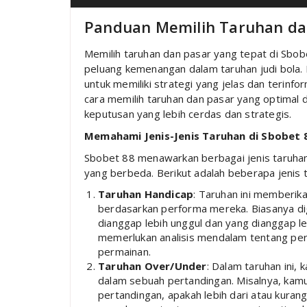
Panduan Memilih Taruhan dan
Memilih taruhan dan pasar yang tepat di Sbob
peluang kemenangan dalam taruhan judi bola. 
untuk memiliki strategi yang jelas dan terin
cara memilih taruhan dan pasar yang optimal 
keputusan yang lebih cerdas dan strategis.
Memahami Jenis-Jenis Taruhan di Sbobet 
Sbobet 88 menawarkan berbagai jenis taruhan
yang berbeda. Berikut adalah beberapa jenis t
Taruhan Handicap
: Taruhan ini memberik
berdasarkan performa mereka. Biasanya d
dianggap lebih unggul dan yang dianggap le
memerlukan analisis mendalam tentang per
permainan.
Taruhan Over/Under
: Dalam taruhan ini, 
dalam sebuah pertandingan. Misalnya, kamu
pertandingan, apakah lebih dari atau kurang