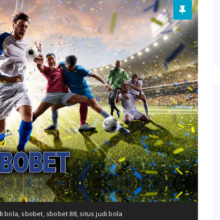
di bola
,
sbobet
,
sbobet 88
,
situs judi bola