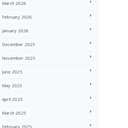
March 2026
February 2026
January 2026
December 2025
November 2025
June 2025
May 2025
April 2025
March 2025
February 2025