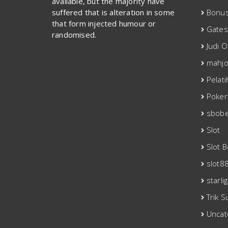
available, but the majority have
suffered that is alteration in some
Bonu
that form injected humour or
Gates
randomised.
Judi O
mahjo
Pelati
Poker
sbobe
Slot
Slot 
slot8
starli
Trik S
Uncat