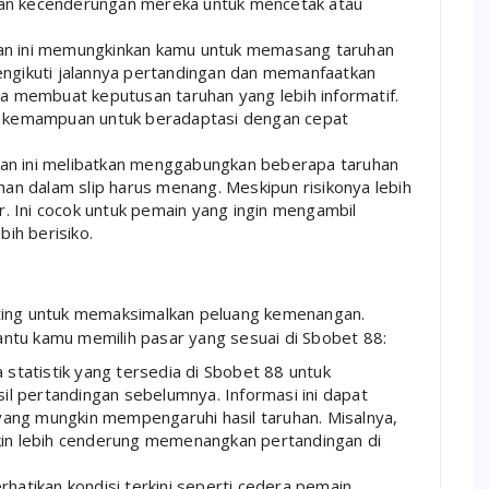
an kecenderungan mereka untuk mencetak atau
han ini memungkinkan kamu untuk memasang taruhan
ngikuti jalannya pertandingan dan memanfaatkan
a membuat keputusan taruhan yang lebih informatif.
n kemampuan untuk beradaptasi dengan cepat
han ini melibatkan menggabungkan beberapa taruhan
an dalam slip harus menang. Meskipun risikonya lebih
r. Ini cocok untuk pemain yang ingin mengambil
ih berisiko.
nting untuk memaksimalkan peluang kemenangan.
ntu kamu memilih pasar yang sesuai di Sbobet 88:
 statistik yang tersedia di Sbobet 88 untuk
il pertandingan sebelumnya. Informasi ini dapat
ng mungkin mempengaruhi hasil taruhan. Misalnya,
in lebih cenderung memenangkan pertandingan di
erhatikan kondisi terkini seperti cedera pemain,