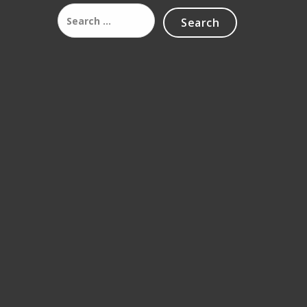
Search
for: