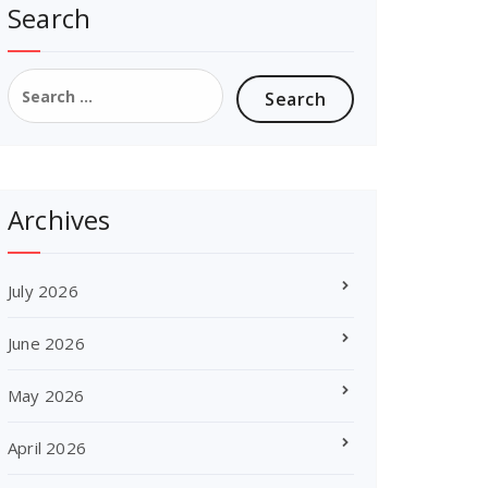
Search
Search
for:
Archives
July 2026
June 2026
May 2026
April 2026