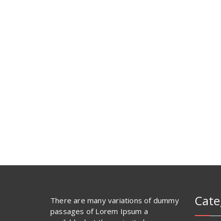
Cate
There are many variations of dummy
passages of Lorem Ipsum a