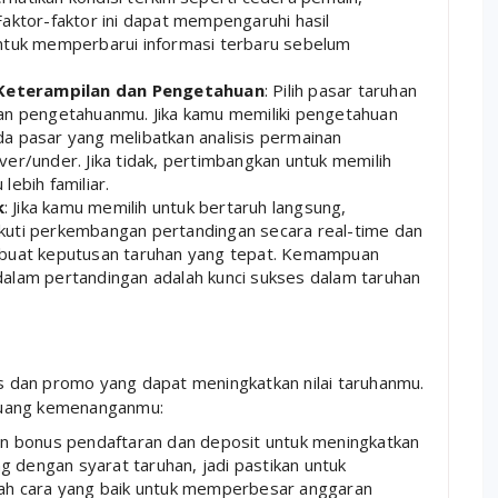
aktor-faktor ini dapat mempengaruhi hasil
untuk memperbarui informasi terbaru sebelum
 Keterampilan dan Pengetahuan
: Pilih pasar taruhan
dan pengetahuanmu. Jika kamu memiliki pengetahuan
a pasar yang melibatkan analisis permainan
er/under. Jika tidak, pertimbangkan untuk memilih
ebih familiar.
k
: Jika kamu memilih untuk bertaruh langsung,
. Ikuti perkembangan pertandingan secara real-time dan
mbuat keputusan taruhan yang tepat. Kemampuan
alam pertandingan adalah kunci sukses dalam taruhan
 dan promo yang dapat meningkatkan nilai taruhanmu.
luang kemenanganmu:
an bonus pendaftaran dan deposit untuk meningkatkan
ng dengan syarat taruhan, jadi pastikan untuk
lah cara yang baik untuk memperbesar anggaran