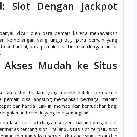
d: Slot Dengan Jackpot
g banyak dicari oleh para pemain karena menawarkan
rikan kemenangan yang tinggi bagi para pemain yang
t dan handal, para pemain bisa bermain dengan lancar
.
: Akses Mudah ke Situs
 situs slot Thailand yang memiliki koleksi permainan
para pemain bisa langsung memainkan berbagai macam
cepat dan handal. Link ini memberikan kemudahan bagi
 pengalaman bermain yang menyenangkan.
omendasi situs slot dengan server Thailand yang dapat
mbahas tentang slot Thailand, situs slot terbaik, slot
Dengan mengandalkan server Thailand yang cepat dan