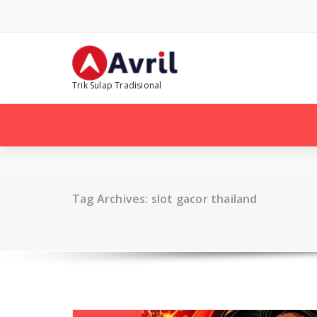
Skip
to
content
Trik Sulap Tradisional
Tag Archives: slot gacor thailand