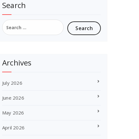
Search
Search
for:
Archives
July 2026
June 2026
May 2026
April 2026