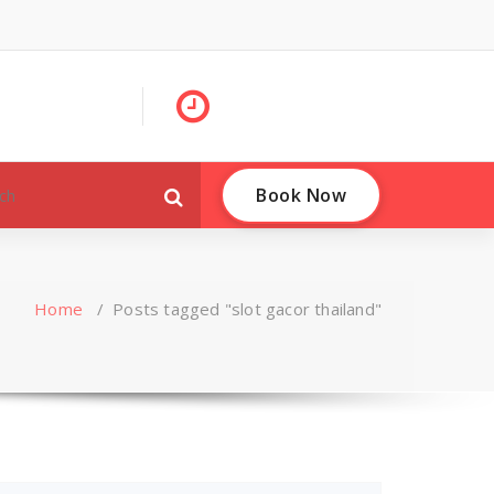
Book Now
Home
/
Posts tagged "slot gacor thailand"