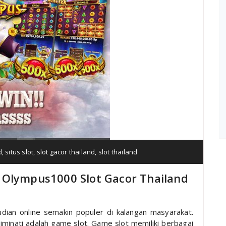
d
,
situs slot
,
slot gacor thailand
,
slot thailand
 Olympus1000 Slot Gacor Thailand
udian online semakin populer di kalangan masyarakat.
diminati adalah game slot. Game slot memiliki berbagai