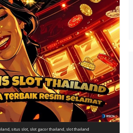
ailand
,
situs slot
,
slot gacor thailand
,
slot thailand