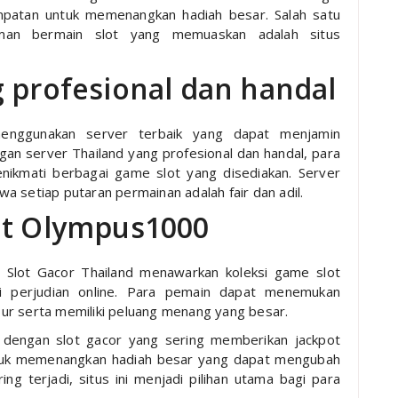
mpatan untuk memenangkan hadiah besar. Salah satu
man bermain slot yang memuaskan adalah situs
g profesional dan handal
nggunakan server terbaik yang dapat menjamin
n server Thailand yang profesional dan handal, para
kmati berbagai game slot yang disediakan. Server
a setiap putaran permainan adalah fair dan adil.
ot Olympus1000
0 Slot Gacor Thailand menawarkan koleksi game slot
tri perjudian online. Para pemain dapat menemukan
ur serta memiliki peluang menang yang besar.
nal dengan slot gacor yang sering memberikan jackpot
ntuk memenangkan hadiah besar yang dapat mengubah
 terjadi, situs ini menjadi pilihan utama bagi para