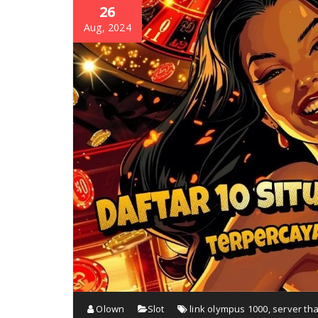
26
Aug, 2024
Olown
Slot
link olympus 1000
,
server th