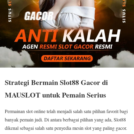
Strategi Bermain Slot88 Gacor di
MAUSLOT untuk Pemain Serius
Permainan slot online telah menjadi salah satu pilihan favorit bagi
banyak pemain judi. Di antara berbagai pilihan yang ada, Slot88
dikenal sebagai salah satu penyedia mesin slot yang paling gacor.