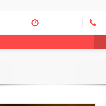
Search
for: