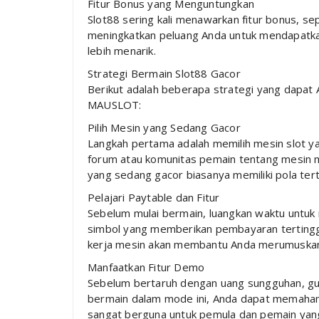
Fitur Bonus yang Menguntungkan
Slot88 sering kali menawarkan fitur bonus, seper
meningkatkan peluang Anda untuk mendapatk
lebih menarik.
Strategi Bermain Slot88 Gacor
Berikut adalah beberapa strategi yang dapat 
MAUSLOT:
Pilih Mesin yang Sedang Gacor
Langkah pertama adalah memilih mesin slot ya
forum atau komunitas pemain tentang mesin
yang sedang gacor biasanya memiliki pola ter
Pelajari Paytable dan Fitur
Sebelum mulai bermain, luangkan waktu untuk 
simbol yang memberikan pembayaran tertinggi
kerja mesin akan membantu Anda merumuskan s
Manfaatkan Fitur Demo
Sebelum bertaruh dengan uang sungguhan, gu
bermain dalam mode ini, Anda dapat memahami 
sangat berguna untuk pemula dan pemain yang