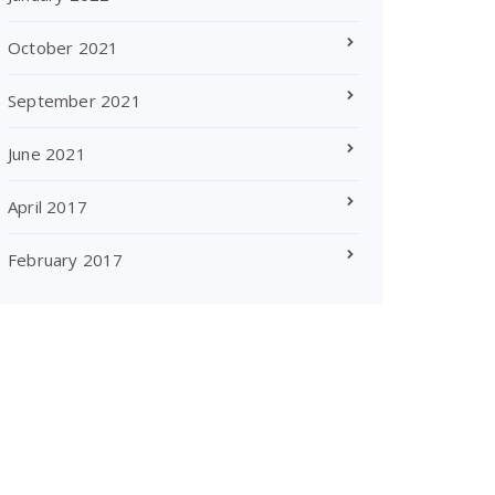
October 2021
September 2021
June 2021
April 2017
February 2017