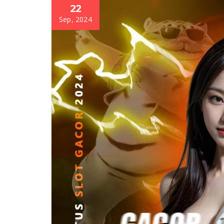
22
Sep, 2024