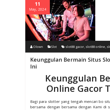
11
May, 2024
Olown
Slot
slot88 gacor
,
slot88 online
,
sl
Keunggulan Bermain Situs Slo
Ini
Keunggulan Be
Online Gacor T
Bagi para slotter yang tengah mencari bo sit
bersama dengan bersama dengan Kami di sit