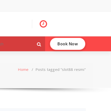
Book Now
Home
/
Posts tagged "slot88 resmi"