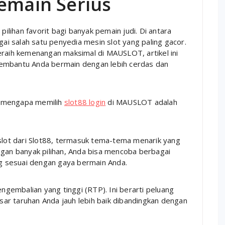
main Serius
pilihan favorit bagi banyak pemain judi. Di antara
gai salah satu penyedia mesin slot yang paling gacor.
eraih kemenangan maksimal di MAUSLOT, artikel ini
membantu Anda bermain dengan lebih cerdas dan
at mengapa memilih
slot88 login
di MAUSLOT adalah
ot dari Slot88, termasuk tema-tema menarik yang
n banyak pilihan, Anda bisa mencoba berbagai
 sesuai dengan gaya bermain Anda.
engembalian yang tinggi (RTP). Ini berarti peluang
ar taruhan Anda jauh lebih baik dibandingkan dengan