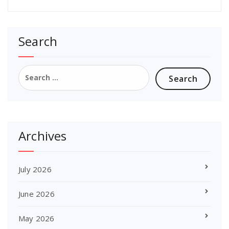
Search
Search
for:
Archives
July 2026
June 2026
May 2026