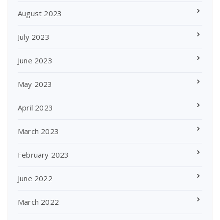
August 2023
July 2023
June 2023
May 2023
April 2023
March 2023
February 2023
June 2022
March 2022