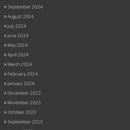
September 2024
August 2024
July 2024
June 2024
May 2024
April 2024
March 2024
February 2024
January 2024
December 2023
November 2023
October 2023
September 2023