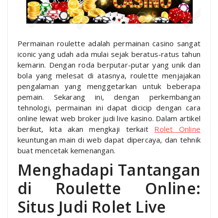
Permainan roulette adalah permainan casino sangat
iconic yang udah ada mulai sejak beratus-ratus tahun
kemarin. Dengan roda berputar-putar yang unik dan
bola yang melesat di atasnya, roulette menjajakan
pengalaman yang menggetarkan untuk beberapa
pemain. Sekarang ini, dengan perkembangan
tehnologi, permainan ini dapat dicicip dengan cara
online lewat web broker judi live kasino. Dalam artikel
berikut, kita akan mengkaji terkait
Rolet Online
keuntungan main di web dapat dipercaya, dan tehnik
buat mencetak kemenangan.
Menghadapi Tantangan
di Roulette Online:
Situs Judi Rolet Live