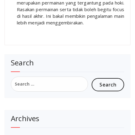
merupakan permainan yang tergantung pada hoki.
Rasakan permainan serta tidak boleh begitu focus
di hasil akhir. Ini bakal membikin pengalaman main
lebih menjadi menggembirakan.
Search
Search
for:
Archives