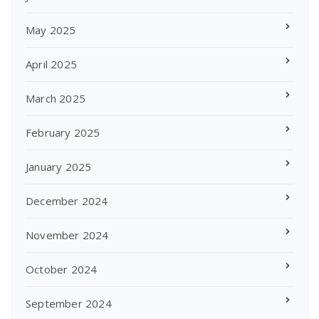
May 2025
April 2025
March 2025
February 2025
January 2025
December 2024
November 2024
October 2024
September 2024