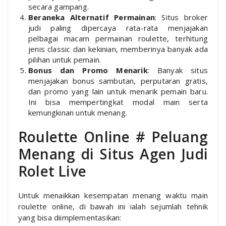
secara gampang.
Beraneka Alternatif Permainan
: Situs broker
judi paling dipercaya rata-rata menjajakan
pelbagai macam permainan roulette, terhitung
jenis classic dan kekinian, memberinya banyak ada
pilihan untuk pemain.
Bonus dan Promo Menarik
: Banyak situs
menjajakan bonus sambutan, perputaran gratis,
dan promo yang lain untuk menarik pemain baru.
Ini bisa mempertingkat modal main serta
kemungkinan untuk menang.
Roulette Online # Peluang
Menang di Situs Agen Judi
Rolet Live
Untuk menaikkan kesempatan menang waktu main
roulette online, di bawah ini ialah sejumlah tehnik
yang bisa diimplementasikan: