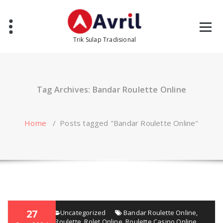
Skip
to
content
Trik Sulap Tradisional
Tag Archives: Bandar Roulette Online
Home
/
Posts tagged "Bandar Roulette Online"
27
Olown
Uncategorized
Bandar Roulette Online
,
Live Casino Roulette
,
Rolet Online
,
Roulette Casino Online
,