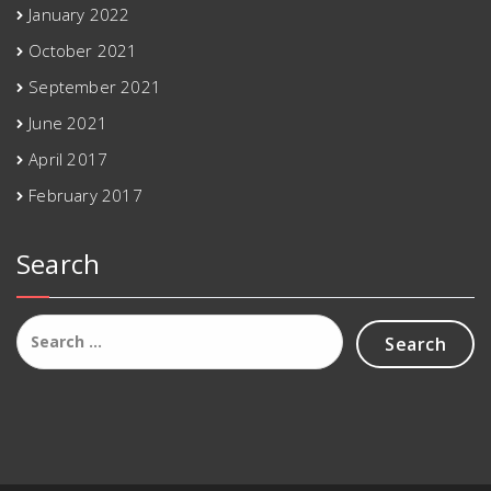
January 2022
October 2021
September 2021
June 2021
April 2017
February 2017
Search
Search
for: