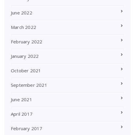
June 2022
March 2022
February 2022
January 2022
October 2021
September 2021
June 2021
April 2017
February 2017