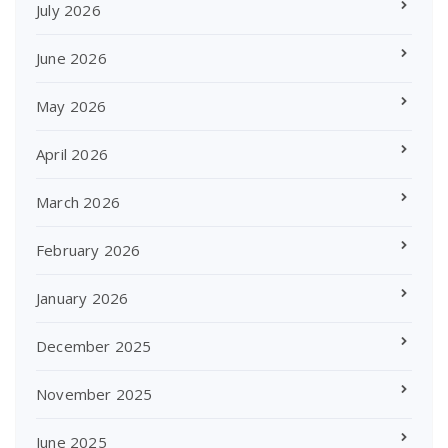
July 2026
June 2026
May 2026
April 2026
March 2026
February 2026
January 2026
December 2025
November 2025
June 2025