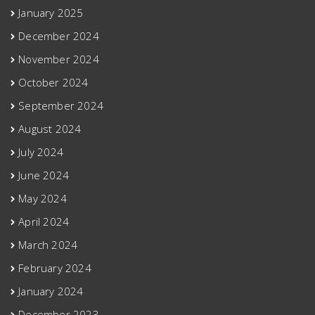
January 2025
December 2024
November 2024
October 2024
September 2024
August 2024
July 2024
June 2024
May 2024
April 2024
March 2024
February 2024
January 2024
December 2023