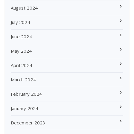
August 2024
July 2024
June 2024
May 2024
April 2024
March 2024
February 2024
January 2024
December 2023