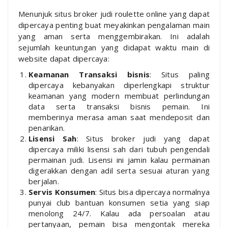
Menunjuk situs broker judi roulette online yang dapat
dipercaya penting buat meyakinkan pengalaman main
yang aman serta menggembirakan. Ini adalah
sejumlah keuntungan yang didapat waktu main di
website dapat dipercaya:
Keamanan Transaksi bisnis
: Situs paling
dipercaya kebanyakan diperlengkapi struktur
keamanan yang modern membuat perlindungan
data serta transaksi bisnis pemain. Ini
memberinya merasa aman saat mendeposit dan
penarikan.
Lisensi Sah
: Situs broker judi yang dapat
dipercaya miliki lisensi sah dari tubuh pengendali
permainan judi. Lisensi ini jamin kalau permainan
digerakkan dengan adil serta sesuai aturan yang
berjalan.
Servis Konsumen
: Situs bisa dipercaya normalnya
punyai club bantuan konsumen setia yang siap
menolong 24/7. Kalau ada persoalan atau
pertanyaan, pemain bisa mengontak mereka