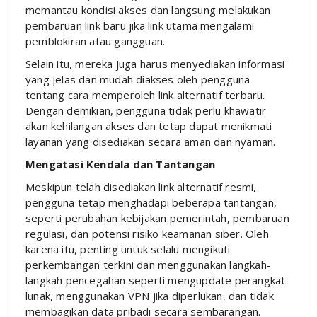
memantau kondisi akses dan langsung melakukan
pembaruan link baru jika link utama mengalami
pemblokiran atau gangguan.
Selain itu, mereka juga harus menyediakan informasi
yang jelas dan mudah diakses oleh pengguna
tentang cara memperoleh link alternatif terbaru.
Dengan demikian, pengguna tidak perlu khawatir
akan kehilangan akses dan tetap dapat menikmati
layanan yang disediakan secara aman dan nyaman.
Mengatasi Kendala dan Tantangan
Meskipun telah disediakan link alternatif resmi,
pengguna tetap menghadapi beberapa tantangan,
seperti perubahan kebijakan pemerintah, pembaruan
regulasi, dan potensi risiko keamanan siber. Oleh
karena itu, penting untuk selalu mengikuti
perkembangan terkini dan menggunakan langkah-
langkah pencegahan seperti mengupdate perangkat
lunak, menggunakan VPN jika diperlukan, dan tidak
membagikan data pribadi secara sembarangan.