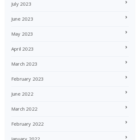
July 2023
June 2023
May 2023
April 2023
March 2023
February 2023
June 2022
March 2022
February 2022
January 2022