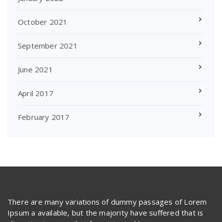
October 2021
September 2021
June 2021
April 2017
February 2017
There are many variations of dummy passages of Lorem
Ipsum a available, but the majority have suffered that is