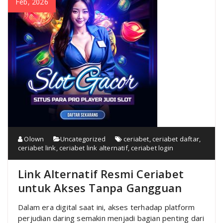
Feb, 2026
Olown
Uncategorized
ceriabet
,
ceriabet daftar
,
ceriabet link
,
ceriabet link alternatif
,
ceriabet login
Link Alternatif Resmi Ceriabet
untuk Akses Tanpa Gangguan
Dalam era digital saat ini, akses terhadap platform
perjudian daring semakin menjadi bagian penting dari