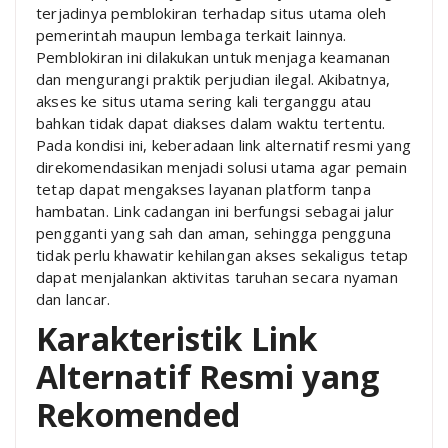
terjadinya pemblokiran terhadap situs utama oleh
pemerintah maupun lembaga terkait lainnya.
Pemblokiran ini dilakukan untuk menjaga keamanan
dan mengurangi praktik perjudian ilegal. Akibatnya,
akses ke situs utama sering kali terganggu atau
bahkan tidak dapat diakses dalam waktu tertentu.
Pada kondisi ini, keberadaan link alternatif resmi yang
direkomendasikan menjadi solusi utama agar pemain
tetap dapat mengakses layanan platform tanpa
hambatan. Link cadangan ini berfungsi sebagai jalur
pengganti yang sah dan aman, sehingga pengguna
tidak perlu khawatir kehilangan akses sekaligus tetap
dapat menjalankan aktivitas taruhan secara nyaman
dan lancar.
Karakteristik Link
Alternatif Resmi yang
Rekomended