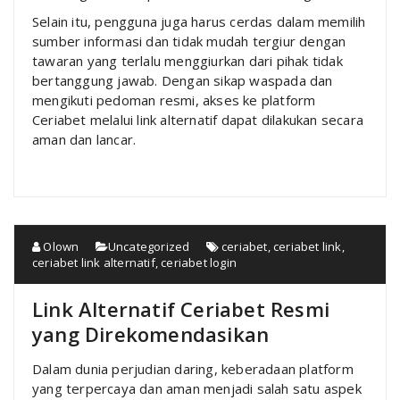
Selain itu, pengguna juga harus cerdas dalam memilih
sumber informasi dan tidak mudah tergiur dengan
tawaran yang terlalu menggiurkan dari pihak tidak
bertanggung jawab. Dengan sikap waspada dan
mengikuti pedoman resmi, akses ke platform
Ceriabet melalui link alternatif dapat dilakukan secara
aman dan lancar.
Olown
Uncategorized
ceriabet
,
ceriabet link
,
ceriabet link alternatif
,
ceriabet login
Link Alternatif Ceriabet Resmi
yang Direkomendasikan
Dalam dunia perjudian daring, keberadaan platform
yang terpercaya dan aman menjadi salah satu aspek