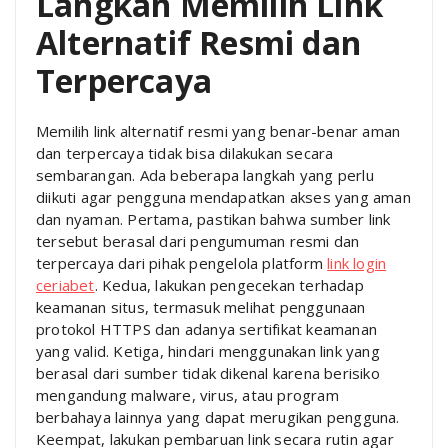
Langkah Memilih Link
Alternatif Resmi dan
Terpercaya
Memilih link alternatif resmi yang benar-benar aman
dan terpercaya tidak bisa dilakukan secara
sembarangan. Ada beberapa langkah yang perlu
diikuti agar pengguna mendapatkan akses yang aman
dan nyaman. Pertama, pastikan bahwa sumber link
tersebut berasal dari pengumuman resmi dan
terpercaya dari pihak pengelola platform
link login
ceriabet
. Kedua, lakukan pengecekan terhadap
keamanan situs, termasuk melihat penggunaan
protokol HTTPS dan adanya sertifikat keamanan
yang valid. Ketiga, hindari menggunakan link yang
berasal dari sumber tidak dikenal karena berisiko
mengandung malware, virus, atau program
berbahaya lainnya yang dapat merugikan pengguna.
Keempat, lakukan pembaruan link secara rutin agar