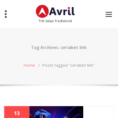
Skip
to
content
Trik Sulap Tradisional
Tag Archives: ceriabet link
Home
/
Posts tagged "ceriabet link"
13