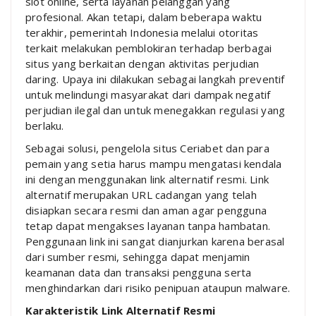
slot online, serta layanan pelanggan yang
profesional. Akan tetapi, dalam beberapa waktu
terakhir, pemerintah Indonesia melalui otoritas
terkait melakukan pemblokiran terhadap berbagai
situs yang berkaitan dengan aktivitas perjudian
daring. Upaya ini dilakukan sebagai langkah preventif
untuk melindungi masyarakat dari dampak negatif
perjudian ilegal dan untuk menegakkan regulasi yang
berlaku.
Sebagai solusi, pengelola situs Ceriabet dan para
pemain yang setia harus mampu mengatasi kendala
ini dengan menggunakan link alternatif resmi. Link
alternatif merupakan URL cadangan yang telah
disiapkan secara resmi dan aman agar pengguna
tetap dapat mengakses layanan tanpa hambatan.
Penggunaan link ini sangat dianjurkan karena berasal
dari sumber resmi, sehingga dapat menjamin
keamanan data dan transaksi pengguna serta
menghindarkan dari risiko penipuan ataupun malware.
Karakteristik Link Alternatif Resmi