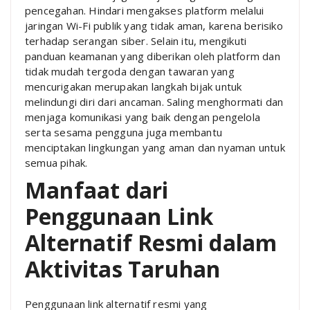
pencegahan. Hindari mengakses platform melalui
jaringan Wi-Fi publik yang tidak aman, karena berisiko
terhadap serangan siber. Selain itu, mengikuti
panduan keamanan yang diberikan oleh platform dan
tidak mudah tergoda dengan tawaran yang
mencurigakan merupakan langkah bijak untuk
melindungi diri dari ancaman. Saling menghormati dan
menjaga komunikasi yang baik dengan pengelola
serta sesama pengguna juga membantu
menciptakan lingkungan yang aman dan nyaman untuk
semua pihak.
Manfaat dari
Penggunaan Link
Alternatif Resmi dalam
Aktivitas Taruhan
Penggunaan link alternatif resmi yang