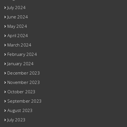
July 2024
June 2024
May 2024
April 2024
March 2024
February 2024
January 2024
December 2023
November 2023
October 2023
September 2023
August 2023
July 2023