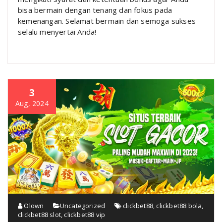
bisa bermain dengan tenang dan fokus pada
kemenangan. Selamat bermain dan semoga sukses
selalu menyertai Anda!
3
Aug, 2024
Olown
Uncategorized
clickbet88
,
clickbet88 bola
,
clickbet88 slot
,
clickbet88 vip