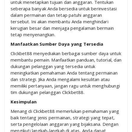
untuk menetapkan tujuan dan anggaran. Tentukan
seberapa banyak Anda bersedia untuk berinvestasi
dalam permainan dan tetap patuhi anggaran
tersebut. Ini akan membantu Anda menghindari
kerugian besar dan menjaga pengalaman bermain
tetap menyenangkan.
Manfaatkan Sumber Daya yang Tersedia
Clickbet88 menyediakan berbagai sumber daya untuk
membantu pemain. Manfaatkan panduan, tutorial, dan
dukungan pelanggan yang tersedia untuk
meningkatkan pemahaman Anda tentang permainan
dan strategi. Jika Anda mengalami kesulitan atau
memiliki pertanyaan, jangan ragu untuk menghubungi
tim dukungan pelanggan Clickbet88.
Kesimpulan
Menang di Clickbet88 memerlukan pemahaman yang
baik tentang jenis permainan, strategi yang tepat,
serta pengelolaan anggaran yang bijaksana. Dengan
mengikuti langkah-langkah di atas, Anda dapat