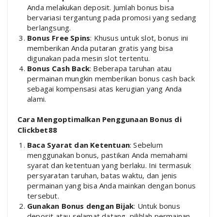
Anda melakukan deposit. Jumlah bonus bisa
bervariasi tergantung pada promosi yang sedang
berlangsung.
Bonus Free Spins
: Khusus untuk slot, bonus ini
memberikan Anda putaran gratis yang bisa
digunakan pada mesin slot tertentu.
Bonus Cash Back
: Beberapa taruhan atau
permainan mungkin memberikan bonus cash back
sebagai kompensasi atas kerugian yang Anda
alami.
Cara Mengoptimalkan Penggunaan Bonus di
Clickbet88
Baca Syarat dan Ketentuan
: Sebelum
menggunakan bonus, pastikan Anda memahami
syarat dan ketentuan yang berlaku. Ini termasuk
persyaratan taruhan, batas waktu, dan jenis
permainan yang bisa Anda mainkan dengan bonus
tersebut.
Gunakan Bonus dengan Bijak
: Untuk bonus
deposit atau selamat datang, pilihlah permainan