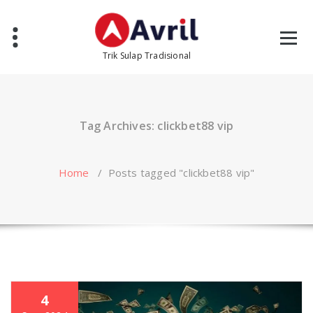
Skip
to
content
Trik Sulap Tradisional
Tag Archives: clickbet88 vip
Home
/
Posts tagged "clickbet88 vip"
4