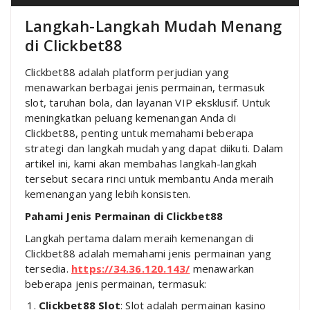
Langkah-Langkah Mudah Menang
di Clickbet88
Clickbet88 adalah platform perjudian yang
menawarkan berbagai jenis permainan, termasuk
slot, taruhan bola, dan layanan VIP eksklusif. Untuk
meningkatkan peluang kemenangan Anda di
Clickbet88, penting untuk memahami beberapa
strategi dan langkah mudah yang dapat diikuti. Dalam
artikel ini, kami akan membahas langkah-langkah
tersebut secara rinci untuk membantu Anda meraih
kemenangan yang lebih konsisten.
Pahami Jenis Permainan di Clickbet88
Langkah pertama dalam meraih kemenangan di
Clickbet88 adalah memahami jenis permainan yang
tersedia.
https://34.36.120.143/
menawarkan
beberapa jenis permainan, termasuk:
Clickbet88 Slot
: Slot adalah permainan kasino