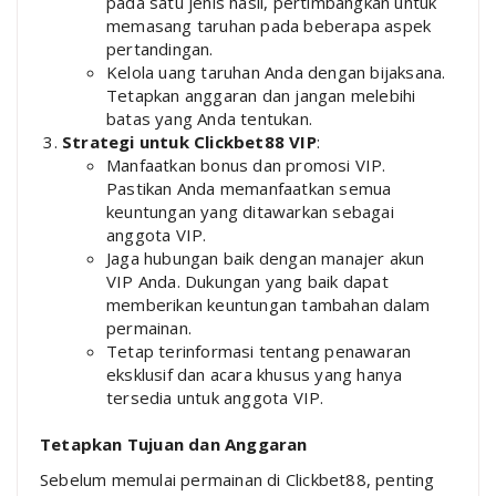
pada satu jenis hasil, pertimbangkan untuk
memasang taruhan pada beberapa aspek
pertandingan.
Kelola uang taruhan Anda dengan bijaksana.
Tetapkan anggaran dan jangan melebihi
batas yang Anda tentukan.
Strategi untuk Clickbet88 VIP
:
Manfaatkan bonus dan promosi VIP.
Pastikan Anda memanfaatkan semua
keuntungan yang ditawarkan sebagai
anggota VIP.
Jaga hubungan baik dengan manajer akun
VIP Anda. Dukungan yang baik dapat
memberikan keuntungan tambahan dalam
permainan.
Tetap terinformasi tentang penawaran
eksklusif dan acara khusus yang hanya
tersedia untuk anggota VIP.
Tetapkan Tujuan dan Anggaran
Sebelum memulai permainan di Clickbet88, penting