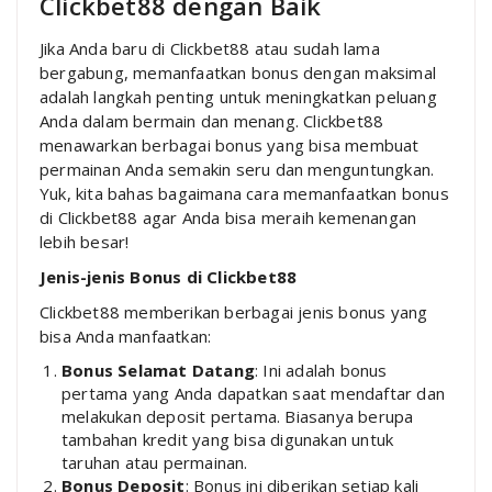
Clickbet88 dengan Baik
Jika Anda baru di Clickbet88 atau sudah lama
bergabung, memanfaatkan bonus dengan maksimal
adalah langkah penting untuk meningkatkan peluang
Anda dalam bermain dan menang. Clickbet88
menawarkan berbagai bonus yang bisa membuat
permainan Anda semakin seru dan menguntungkan.
Yuk, kita bahas bagaimana cara memanfaatkan bonus
di Clickbet88 agar Anda bisa meraih kemenangan
lebih besar!
Jenis-jenis Bonus di Clickbet88
Clickbet88 memberikan berbagai jenis bonus yang
bisa Anda manfaatkan:
Bonus Selamat Datang
: Ini adalah bonus
pertama yang Anda dapatkan saat mendaftar dan
melakukan deposit pertama. Biasanya berupa
tambahan kredit yang bisa digunakan untuk
taruhan atau permainan.
Bonus Deposit
: Bonus ini diberikan setiap kali