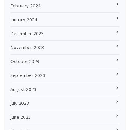
February 2024
January 2024
December 2023
November 2023
October 2023
September 2023
August 2023
July 2023
June 2023