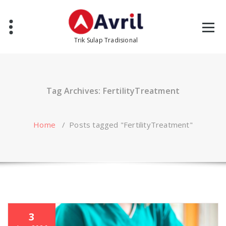
Skip
to
content
Trik Sulap Tradisional
Tag Archives: FertilityTreatment
Home
/
Posts tagged "FertilityTreatment"
3