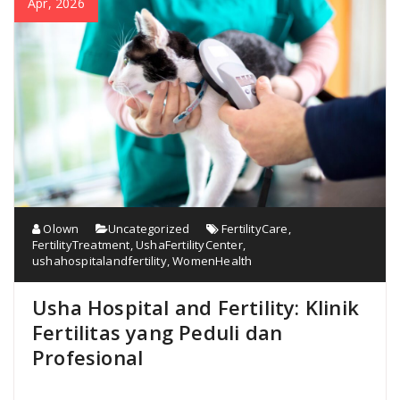
Apr, 2026
Olown
Uncategorized
FertilityCare
,
FertilityTreatment
,
UshaFertilityCenter
,
ushahospitalandfertility
,
WomenHealth
Usha Hospital and Fertility: Klinik
Fertilitas yang Peduli dan
Profesional