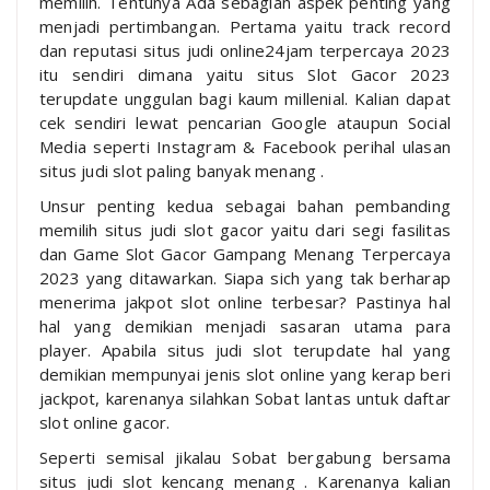
memilih. Tentunya Ada sebagian aspek penting yang
menjadi pertimbangan. Pertama yaitu track record
dan reputasi situs judi online24jam terpercaya 2023
itu sendiri dimana yaitu situs Slot Gacor 2023
terupdate unggulan bagi kaum millenial. Kalian dapat
cek sendiri lewat pencarian Google ataupun Social
Media seperti Instagram & Facebook perihal ulasan
situs judi slot paling banyak menang .
Unsur penting kedua sebagai bahan pembanding
memilih situs judi slot gacor yaitu dari segi fasilitas
dan Game Slot Gacor Gampang Menang Terpercaya
2023 yang ditawarkan. Siapa sich yang tak berharap
menerima jakpot slot online terbesar? Pastinya hal
hal yang demikian menjadi sasaran utama para
player. Apabila situs judi slot terupdate hal yang
demikian mempunyai jenis slot online yang kerap beri
jackpot, karenanya silahkan Sobat lantas untuk daftar
slot online gacor.
Seperti semisal jikalau Sobat bergabung bersama
situs judi slot kencang menang . Karenanya kalian