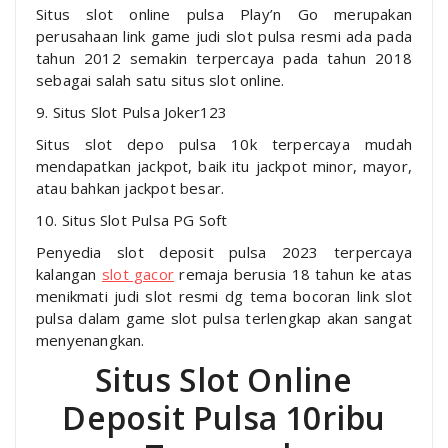
Situs slot online pulsa Play’n Go merupakan
perusahaan link game judi slot pulsa resmi ada pada
tahun 2012 semakin terpercaya pada tahun 2018
sebagai salah satu situs slot online.
9. Situs Slot Pulsa Joker123
Situs slot depo pulsa 10k terpercaya mudah
mendapatkan jackpot, baik itu jackpot minor, mayor,
atau bahkan jackpot besar.
10. Situs Slot Pulsa PG Soft
Penyedia slot deposit pulsa 2023 terpercaya
kalangan
slot gacor
remaja berusia 18 tahun ke atas
menikmati judi slot resmi dg tema bocoran link slot
pulsa dalam game slot pulsa terlengkap akan sangat
menyenangkan.
Situs Slot Online
Deposit Pulsa 10ribu