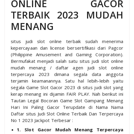
ONLINE GACOR
TERBAIK 2023 MUDAH
MENANG
situs judi slot online terbaik sudah menerima
kepercayaan dan license bersertifikasi dari Pagcor
(Philippine Amusement and Gaming Corporation).
Bermufakat menjadi salah satu situs judi slot online
mudah menang / daftar agen judi slot online
terpercaya 2023 dimana segala data anggota
terjamin keamanannya. Satu hal lebih-lebih yaitu
segala Game Slot Gacor 2023 di situs judi slot yang
kerap menang ini dijamin FAIR PLAY. Nah berikut ini
Tautan Legal Bocoran Game Slot Gampang Menang
Hari Ini Paling Gacor Terupdate di Nama Nama
Daftar situs Judi Slot Online Terbaik Dan Terpercaya
No 1 2023 Jackpot Terbesar :
1. Slot Gacor Mudah Menang Terpercaya