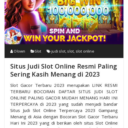
Olown
Slot
judi slot
,
slot
,
slot online
Situs Judi Slot Online Resmi Paling
Sering Kasih Menang di 2023
Slot Gacor Terbaru 2023 merupakan LINK RESMI
TERBARU BOCORAN DAFTAR SITUS JUDI SLOT
ONLINE PALING GACOR MUDAH MENANG HARI INI
TERPERCAYA di 2023 yang sudah menjadi bandar
Situs Judi Slot Online Terpercaya 2023 Gampang
Menang di Asia dengan Bocoran Slot Gacor Terbaru
Hari Ini 2023 yang di berikan oleh situs Slot Online