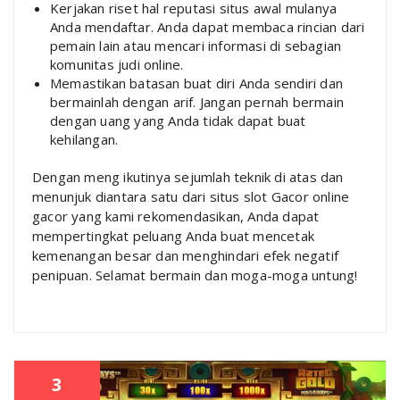
Kerjakan riset hal reputasi situs awal mulanya
Anda mendaftar. Anda dapat membaca rincian dari
pemain lain atau mencari informasi di sebagian
komunitas judi online.
Memastikan batasan buat diri Anda sendiri dan
bermainlah dengan arif. Jangan pernah bermain
dengan uang yang Anda tidak dapat buat
kehilangan.
Dengan meng ikutinya sejumlah teknik di atas dan
menunjuk diantara satu dari situs slot Gacor online
gacor yang kami rekomendasikan, Anda dapat
mempertingkat peluang Anda buat mencetak
kemenangan besar dan menghindari efek negatif
penipuan. Selamat bermain dan moga-moga untung!
3