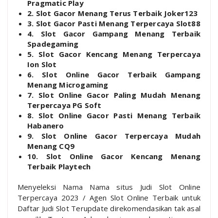
Pragmatic Play
2. Slot Gacor Menang Terus Terbaik Joker123
3. Slot Gacor Pasti Menang Terpercaya Slot88
4. Slot Gacor Gampang Menang Terbaik
Spadegaming
5. Slot Gacor Kencang Menang Terpercaya
Ion Slot
6. Slot Online Gacor Terbaik Gampang
Menang Microgaming
7. Slot Online Gacor Paling Mudah Menang
Terpercaya PG Soft
8. Slot Online Gacor Pasti Menang Terbaik
Habanero
9. Slot Online Gacor Terpercaya Mudah
Menang CQ9
10. Slot Online Gacor Kencang Menang
Terbaik Playtech
Menyeleksi Nama Nama situs Judi Slot Online
Terpercaya 2023 / Agen Slot Online Terbaik untuk
Daftar Judi Slot Terupdate direkomendasikan tak asal