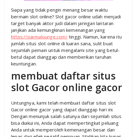
Siapa yang tidak pengin menang besar waktu
bermain slot online? Slot gacor online udah menjadi
target banyak aktor judi dalam jaringan lantaran
janjikan ada kemungkinan kemenangan yang
https://parmalounge.com/
tinggi. Namun, karena itu
jumlah situs slot online di luaran sana, sulit buat
sejumlah pemain untuk mengalami site yang betul-
betul dapat dianggap dan memberikan taruhan
keuntungan.
membuat daftar situs
slot Gacor online gacor
Untungnya, kami telah membuat daftar situs slot
Gacor online gacor yang dapat dianggap hari ini.
Dengan menunjuk salah satunya dari sejumlah situs
bisa diakui ini, Anda dapat mempertingkat peluang
Anda untuk memperoleh kemenangan besar dan
lepas dari efek negatif penipuan. Silahkan kita kupas