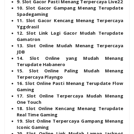
9. Slot Gacor Pasti Menang Terpercaya Live22
10. Slot Gacor Gampang Menang Terupdate
Spadegaming
11. Slot Gacor Kencang Menang Terpercaya
Yggdrasil
12. Slot Link Lagi Gacor Mudah Terupdate
Gamatron
13. Slot Online Mudah Menang Terpercaya
JDB
14. Slot Online yang Mudah Menang
Terupdate Habanero
15. Slot Online Paling Mudah Menang
Terpercaya Playngo
16. Slot Online Pasti Menang Terupdate Flow
Gaming
17. Slot Online Terpercaya Mudah Menang
One Touch
18. Slot Online Kencang Menang Terupdate
Real Time Gaming
19. Slot Online Terpercaya Gampang Menang
Iconic Gaming
20. Slot Online Link Mudah Laman Jackpot