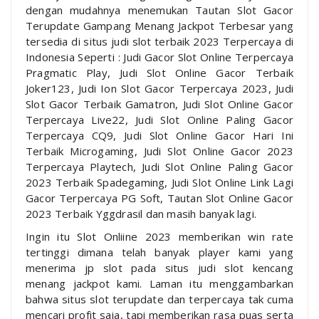
dengan mudahnya menemukan Tautan Slot Gacor
Terupdate Gampang Menang Jackpot Terbesar yang
tersedia di situs judi slot terbaik 2023 Terpercaya di
Indonesia Seperti : Judi Gacor Slot Online Terpercaya
Pragmatic Play, Judi Slot Online Gacor Terbaik
Joker123, Judi Ion Slot Gacor Terpercaya 2023, Judi
Slot Gacor Terbaik Gamatron, Judi Slot Online Gacor
Terpercaya Live22, Judi Slot Online Paling Gacor
Terpercaya CQ9, Judi Slot Online Gacor Hari Ini
Terbaik Microgaming, Judi Slot Online Gacor 2023
Terpercaya Playtech, Judi Slot Online Paling Gacor
2023 Terbaik Spadegaming, Judi Slot Online Link Lagi
Gacor Terpercaya PG Soft, Tautan Slot Online Gacor
2023 Terbaik Yggdrasil dan masih banyak lagi.
Ingin itu Slot Onliine 2023 memberikan win rate
tertinggi dimana telah banyak player kami yang
menerima jp slot pada situs judi slot kencang
menang jackpot kami. Laman itu menggambarkan
bahwa situs slot terupdate dan terpercaya tak cuma
mencari profit saja, tapi memberikan rasa puas serta