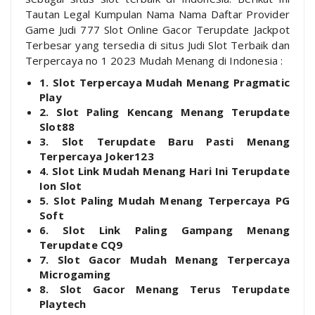
Tautan Legal Kumpulan Nama Nama Daftar Provider
Game Judi 777 Slot Online Gacor Terupdate Jackpot
Terbesar yang tersedia di situs Judi Slot Terbaik dan
Terpercaya no 1 2023 Mudah Menang di Indonesia :
1. Slot Terpercaya Mudah Menang Pragmatic
Play
2. Slot Paling Kencang Menang Terupdate
Slot88
3. Slot Terupdate Baru Pasti Menang
Terpercaya Joker123
4. Slot Link Mudah Menang Hari Ini Terupdate
Ion Slot
5. Slot Paling Mudah Menang Terpercaya PG
Soft
6. Slot Link Paling Gampang Menang
Terupdate CQ9
7. Slot Gacor Mudah Menang Terpercaya
Microgaming
8. Slot Gacor Menang Terus Terupdate
Playtech