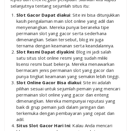
selanjutnya tentang sejumlah situs itu:
Slot Gacor Dapat diakui
: Site ini bisa ditunjukkan
kasih pengalaman main slot online yang adil dan
menyenangkan. Mereka punyai beraneka tipe
permainan slot yang gacor serta sederhana
dimenangkan. Selain tersebut, blog ini juga
ternama dengan keamanan serta keandalannya.
Slot Resmi Dapat diyakini
: Blog ini jadi salah
satu situs slot online resmi yang sudah miliki
lisensi resmi buat bekerja. Mereka menawarkan
bermacam jenis permainan slot yang gacor dan
punya tingkat keamanan yang semakin lebih tinggi.
Slot Online Gacor Bisa diakui
: Site ini adalah
pilihan sesuai untuk sejumlah pemain yang mencari
permainan slot online yang gacor dan enteng
dimenangkan. Mereka mempunyai reputasi yang
baik di grup pemain judi dalam jaringan dan
terkemuka dengan pembayaran yang cepat dan
adil.
Situs Slot Gacor Hari Ini
: Kalau Anda mencari