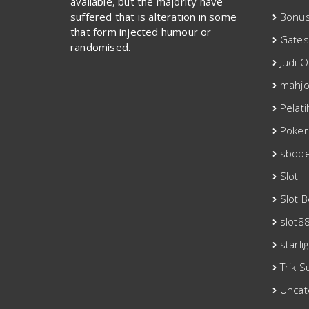
available, but the majority have
suffered that is alteration in some
Bonu
that form injected humour or
Gates
randomised.
Judi O
mahjo
Pelati
Poker
sbobe
Slot
Slot 
slot8
starli
Trik S
Uncat