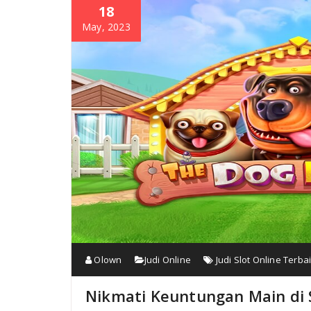
18
May, 2023
Olown
Judi Online
Judi Slot Online Terba
Nikmati Keuntungan Main di S