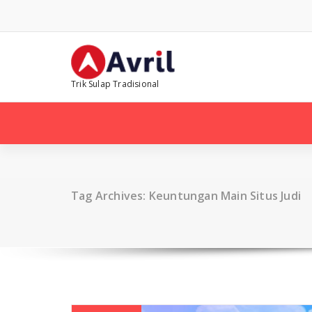
Skip
to
content
Trik Sulap Tradisional
Tag Archives: Keuntungan Main Situs Judi