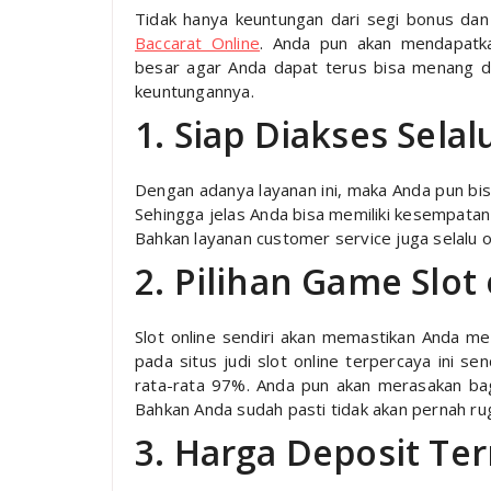
Tidak hanya keuntungan dari segi bonus dan
Baccarat Online
. Anda pun akan mendapatka
besar agar Anda dapat terus bisa menang da
keuntungannya.
1. Siap Diakses Sela
Dengan adanya layanan ini, maka Anda pun bis
Sehingga jelas Anda bisa memiliki kesempatan
Bahkan layanan customer service juga selalu on
2. Pilihan Game Slot
Slot online sendiri akan memastikan Anda me
pada situs judi slot online terpercaya ini s
rata-rata 97%. Anda pun akan merasakan bag
Bahkan Anda sudah pasti tidak akan pernah rug
3. Harga Deposit Te