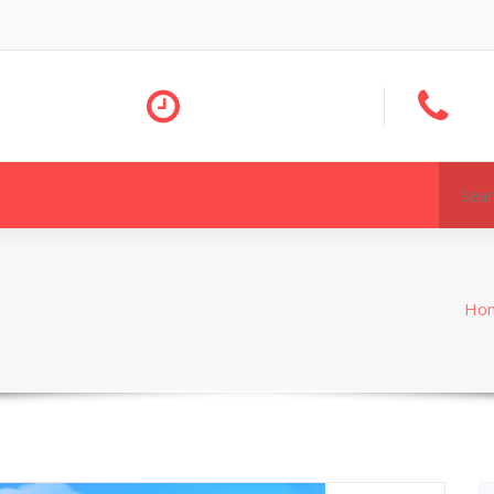
Search
for:
Ho