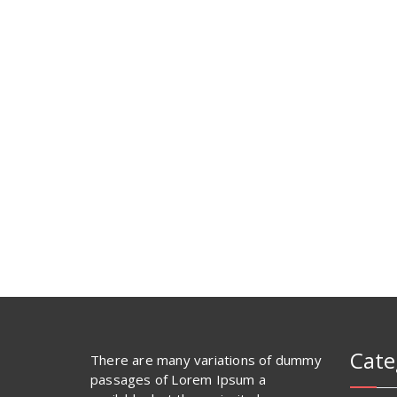
Cate
There are many variations of dummy
passages of Lorem Ipsum a