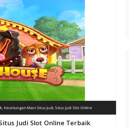
ik
,
Keuntungan Main Situs Judi
,
Situs Judi Slot Online
itus Judi Slot Online Terbaik