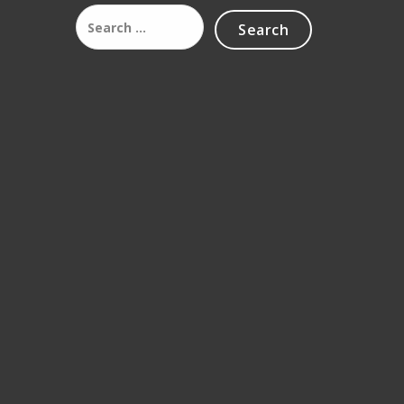
Search
for: