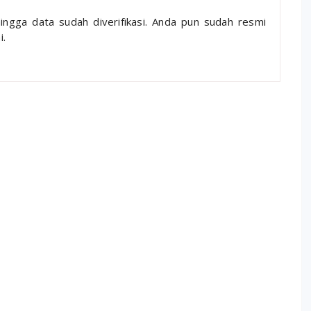
ingga data sudah diverifikasi. Anda pun sudah resmi
i.