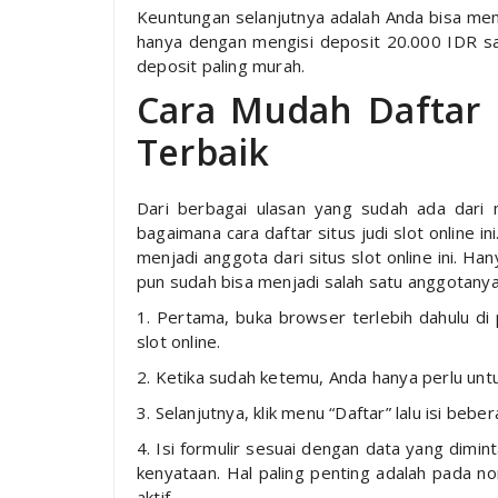
Keuntungan selanjutnya adalah Anda bisa men
hanya dengan mengisi deposit 20.000 IDR saj
deposit paling murah.
Cara Mudah Daftar d
Terbaik
Dari berbagai ulasan yang sudah ada dari
bagaimana cara daftar situs judi slot online 
menjadi anggota dari situs slot online ini. 
pun sudah bisa menjadi salah satu anggotanya. 
1. Pertama, buka browser terlebih dahulu di 
slot online.
2. Ketika sudah ketemu, Anda hanya perlu untu
3. Selanjutnya, klik menu “Daftar” lalu isi bebe
4. Isi formulir sesuai dengan data yang dim
kenyataan. Hal paling penting adalah pada n
aktif.