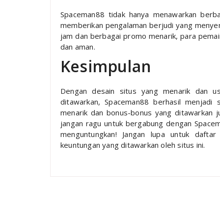
Spaceman88 tidak hanya menawarkan berbaga
memberikan pengalaman berjudi yang menyen
jam dan berbagai promo menarik, para pemai
dan aman.
Kesimpulan
Dengan desain situs yang menarik dan use
ditawarkan, Spaceman88 berhasil menjadi s
menarik dan bonus-bonus yang ditawarkan ju
jangan ragu untuk bergabung dengan Spacem
menguntungkan! Jangan lupa untuk daftar
keuntungan yang ditawarkan oleh situs ini.