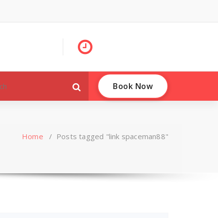
Book Now
Home
/
Posts tagged "link spaceman88"