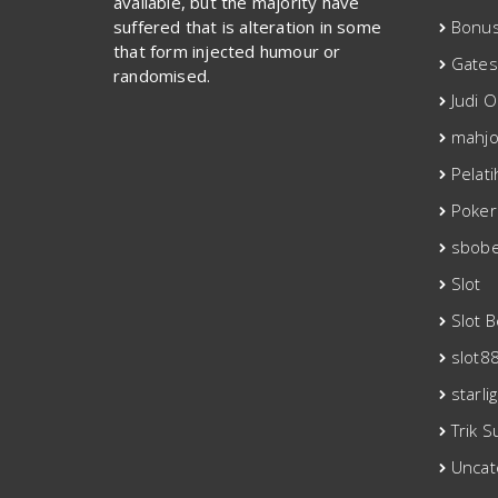
available, but the majority have
suffered that is alteration in some
Bonu
that form injected humour or
Gates
randomised.
Judi O
mahjo
Pelati
Poker
sbobe
Slot
Slot 
slot8
starli
Trik S
Uncat