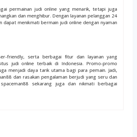
i permainan judi online yang menarik, tetapi juga
angkan dan menghibur. Dengan layanan pelanggan 24
n dapat menikmati bermain judi online dengan nyaman
r-friendly, serta berbagai fitur dan layanan yang
itus judi online terbaik di Indonesia. Promo-promo
ga menjadi daya tarik utama bagi para pemain. Jadi,
an88 dan rasakan pengalaman berjudi yang seru dan
 spaceman88 sekarang juga dan nikmati berbagai