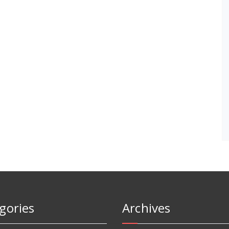
gories
Archives