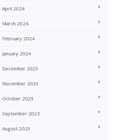
April 2024
March 2024
February 2024
January 2024
December 2023
November 2023
October 2023
September 2023
August 2023