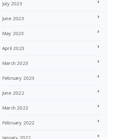
July 2023
June 2023
May 2023
April 2023
March 2023
February 2023
June 2022
March 2022
February 2022
January 2022