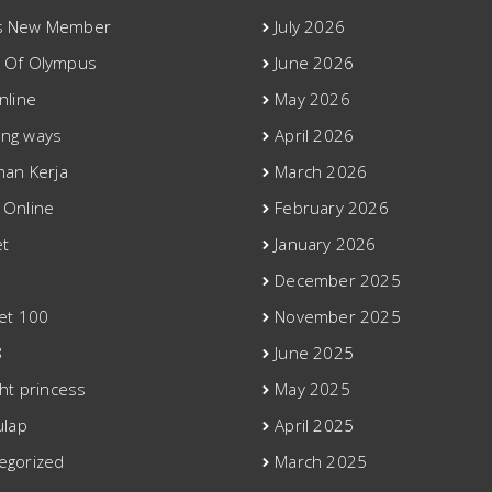
s New Member
July 2026
 Of Olympus
June 2026
nline
May 2026
ng ways
April 2026
han Kerja
March 2026
 Online
February 2026
t
January 2026
December 2025
Bet 100
November 2025
8
June 2025
ght princess
May 2025
ulap
April 2025
egorized
March 2025