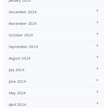
January 2025
December 2024
November 2024
October 2024
September 2024
August 2024
July 2024
June 2024
May 2024
April 2024