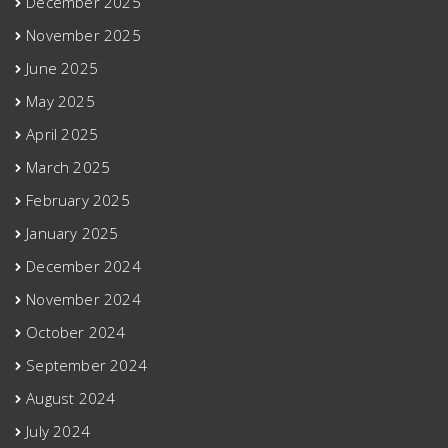
December 2025
November 2025
June 2025
May 2025
April 2025
March 2025
February 2025
January 2025
December 2024
November 2024
October 2024
September 2024
August 2024
July 2024