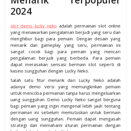
2024
slot demo lucky neko
adalah permainan slot online
yang menawarkan pengalaman berjudi yang seru dan
menghibur bagi para pemain. Dengan desain yang
menarik dan gameplay yang seru, permainan ini
sangat cocok bagi para pemain yang mencari
pengalaman berjudi yang berbeda. Para pemain
dapat merasakan sensasi bermain slot seperti di
kasino sungguhan dengan Lucky Neko.
Salah satu fitur menarik dari Lucky Neko adalah
adanya demo versi yang memungkinkan pemain
untuk mencoba permainan tanpa harus mengeluarkan
uang sungguhan. Demo Lucky Neko sangat berguna
bagi pemain yang ingin mengenal lebih jauh tentang
permainan ini sebelum memutuskan untuk bermain
dengan uang sungguhan. Pemain dapat mengasah
strategi dan memahami aturan permainan dengan