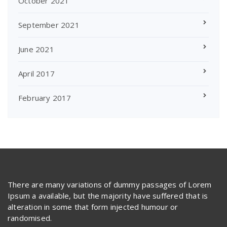
October 2021
September 2021
June 2021
April 2017
February 2017
There are many variations of dummy passages of Lorem
Ipsum a available, but the majority have suffered that is
alteration in some that form injected humour or
randomised.