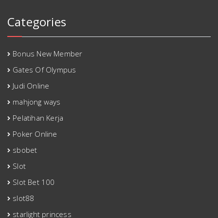
Categories
Bonus New Member
Gates Of Olympus
Judi Online
mahjong ways
Pelatihan Kerja
Poker Online
sbobet
Slot
Slot Bet 100
slot88
starlight princess