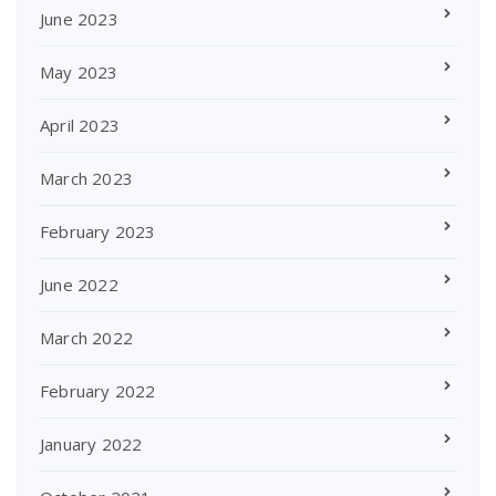
June 2023
May 2023
April 2023
March 2023
February 2023
June 2022
March 2022
February 2022
January 2022