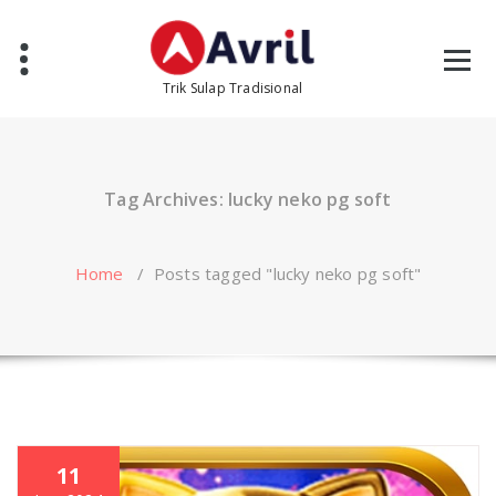
Skip
to
content
Trik Sulap Tradisional
Tag Archives: lucky neko pg soft
Home
/
Posts tagged "lucky neko pg soft"
11