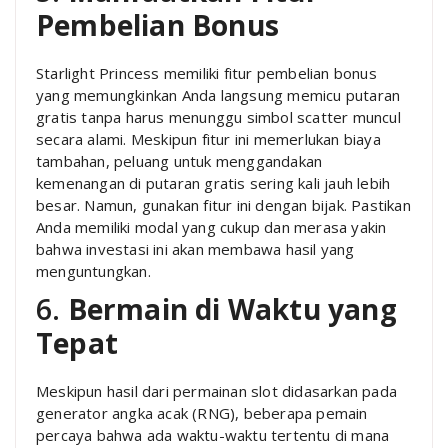
Pembelian Bonus
Starlight Princess memiliki fitur pembelian bonus
yang memungkinkan Anda langsung memicu putaran
gratis tanpa harus menunggu simbol scatter muncul
secara alami. Meskipun fitur ini memerlukan biaya
tambahan, peluang untuk menggandakan
kemenangan di putaran gratis sering kali jauh lebih
besar. Namun, gunakan fitur ini dengan bijak. Pastikan
Anda memiliki modal yang cukup dan merasa yakin
bahwa investasi ini akan membawa hasil yang
menguntungkan.
6.
Bermain di Waktu yang
Tepat
Meskipun hasil dari permainan slot didasarkan pada
generator angka acak (RNG), beberapa pemain
percaya bahwa ada waktu-waktu tertentu di mana