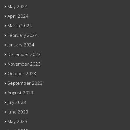
May 2024
April 2024
March 2024
February 2024
January 2024
December 2023
November 2023
October 2023
September 2023
August 2023
July 2023
June 2023
May 2023