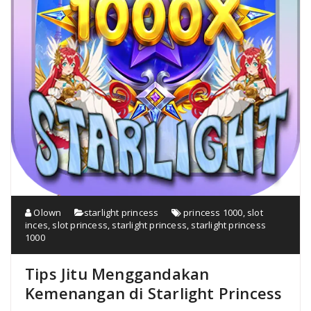
Olown
starlight princess
princess 1000
,
slot
inces
,
slot princess
,
starlight princess
,
starlight princess
1000
Tips Jitu Menggandakan
Kemenangan di Starlight Princess