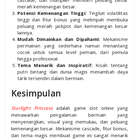
meraih kemenangan besar.
Potensi Kemenangan Tinggi:
Tingkat volatilitas
tinggi dan fitur bonus yang melimpah membuka
peluang meraih jackpot dan kemenangan besar
lainnya.
Mudah Dimainkan dan Dipahami:
Mekanisme
permainan yang sederhana namun menantang
cocok untuk semua level pemain, dari pemula
hingga profesional.
Tema Menarik dan Inspiratif:
Kisah tentang
putri bintang dan dunia magis menambah daya
tarik tersendiri dalam bermain.
Kesimpulan
Starlight Princess
adalah game slot online yang
menawarkan pengalaman bermain yang
menyenangkan, visual yang memukau, dan peluang
kemenangan besar. Mekanisme cascade, fitur bonus,
dan tema magis membuat game ini sangat menarik