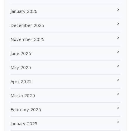
January 2026
December 2025
November 2025
June 2025
May 2025
April 2025
March 2025
February 2025
January 2025