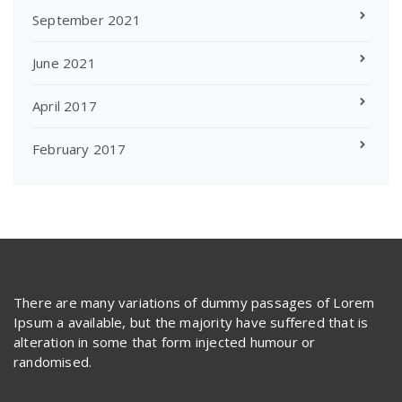
September 2021
June 2021
April 2017
February 2017
There are many variations of dummy passages of Lorem
Ipsum a available, but the majority have suffered that is
alteration in some that form injected humour or
randomised.