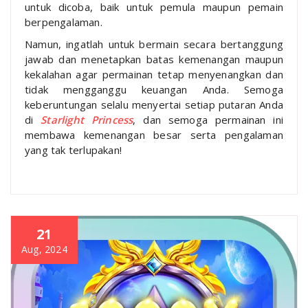
untuk dicoba, baik untuk pemula maupun pemain
berpengalaman.
Namun, ingatlah untuk bermain secara bertanggung
jawab dan menetapkan batas kemenangan maupun
kekalahan agar permainan tetap menyenangkan dan
tidak mengganggu keuangan Anda. Semoga
keberuntungan selalu menyertai setiap putaran Anda
di
Starlight Princess
, dan semoga permainan ini
membawa kemenangan besar serta pengalaman
yang tak terlupakan!
21
Aug, 2024