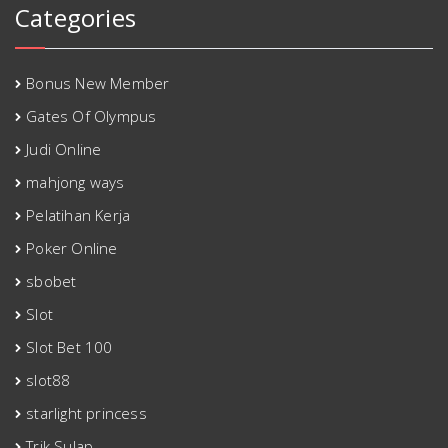
Categories
Bonus New Member
Gates Of Olympus
Judi Online
mahjong ways
Pelatihan Kerja
Poker Online
sbobet
Slot
Slot Bet 100
slot88
starlight princess
Trik Sulap