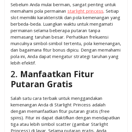
Sebelum Anda mulai bermain, sangat penting untuk
memahami pola permainan
starlight princess
. Setiap
slot memiliki karakteristik dan pola kemenangan yang
berbeda-beda. Luangkan waktu untuk mengamati
permainan selama beberapa putaran tanpa
memasang taruhan besar. Perhatikan frekuensi
munculnya simbol-simbol tertentu, pola kemenangan,
dan bagaimana fitur bonus dipicu. Dengan memahami
pola ini, Anda dapat mengatur strategi taruhan yang
lebih efektif.
2.
Manfaatkan Fitur
Putaran Gratis
Salah satu cara terbaik untuk menggandakan
kemenangan Anda di Starlight Princess adalah
dengan memanfaatkan fitur putaran gratis (free
spins). Fitur ini dapat diaktifkan dengan mendapatkan
tiga atau lebih simbol scatter (gambar Starlight
Princess) di layar. Selama putaran gratis, Anda