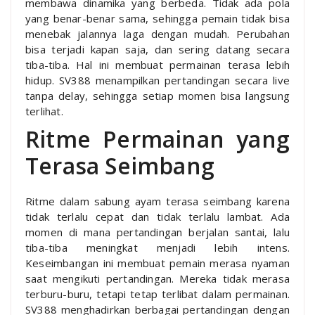
membawa dinamika yang berbeda. Tidak ada pola
yang benar-benar sama, sehingga pemain tidak bisa
menebak jalannya laga dengan mudah. Perubahan
bisa terjadi kapan saja, dan sering datang secara
tiba-tiba. Hal ini membuat permainan terasa lebih
hidup. SV388 menampilkan pertandingan secara live
tanpa delay, sehingga setiap momen bisa langsung
terlihat.
Ritme Permainan yang
Terasa Seimbang
Ritme dalam sabung ayam terasa seimbang karena
tidak terlalu cepat dan tidak terlalu lambat. Ada
momen di mana pertandingan berjalan santai, lalu
tiba-tiba meningkat menjadi lebih intens.
Keseimbangan ini membuat pemain merasa nyaman
saat mengikuti pertandingan. Mereka tidak merasa
terburu-buru, tetapi tetap terlibat dalam permainan.
SV388 menghadirkan berbagai pertandingan dengan