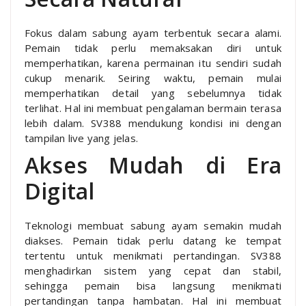
Fokus dalam sabung ayam terbentuk secara alami.
Pemain tidak perlu memaksakan diri untuk
memperhatikan, karena permainan itu sendiri sudah
cukup menarik. Seiring waktu, pemain mulai
memperhatikan detail yang sebelumnya tidak
terlihat. Hal ini membuat pengalaman bermain terasa
lebih dalam. SV388 mendukung kondisi ini dengan
tampilan live yang jelas.
Akses Mudah di Era
Digital
Teknologi membuat sabung ayam semakin mudah
diakses. Pemain tidak perlu datang ke tempat
tertentu untuk menikmati pertandingan. SV388
menghadirkan sistem yang cepat dan stabil,
sehingga pemain bisa langsung menikmati
pertandingan tanpa hambatan. Hal ini membuat