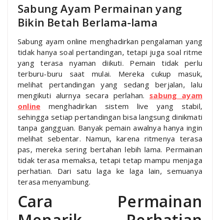
Sabung Ayam Permainan yang
Bikin Betah Berlama-lama
Sabung ayam online menghadirkan pengalaman yang
tidak hanya soal pertandingan, tetapi juga soal ritme
yang terasa nyaman diikuti. Pemain tidak perlu
terburu-buru saat mulai. Mereka cukup masuk,
melihat pertandingan yang sedang berjalan, lalu
mengikuti alurnya secara perlahan.
sabung ayam
online
menghadirkan sistem live yang stabil,
sehingga setiap pertandingan bisa langsung dinikmati
tanpa gangguan. Banyak pemain awalnya hanya ingin
melihat sebentar. Namun, karena ritmenya terasa
pas, mereka sering bertahan lebih lama. Permainan
tidak terasa memaksa, tetapi tetap mampu menjaga
perhatian. Dari satu laga ke laga lain, semuanya
terasa menyambung.
Cara Permainan
Menarik Perhatian