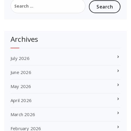
Search
for:
Archives
July 2026
June 2026
May 2026
April 2026
March 2026
February 2026