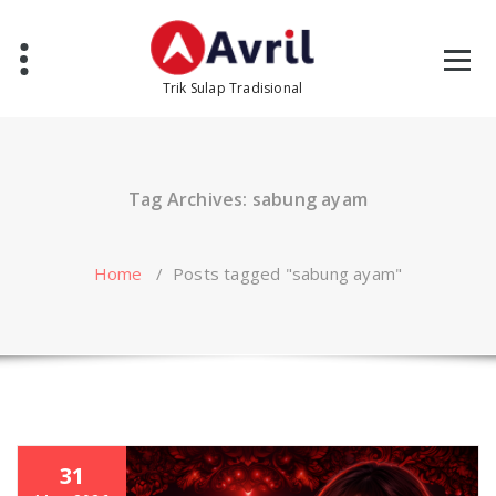
Skip
to
content
Trik Sulap Tradisional
Tag Archives: sabung ayam
Home
/
Posts tagged "sabung ayam"
31