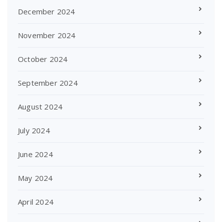
December 2024
November 2024
October 2024
September 2024
August 2024
July 2024
June 2024
May 2024
April 2024