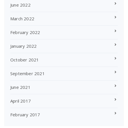
June 2022
March 2022
February 2022
January 2022
October 2021
September 2021
June 2021
April 2017
February 2017