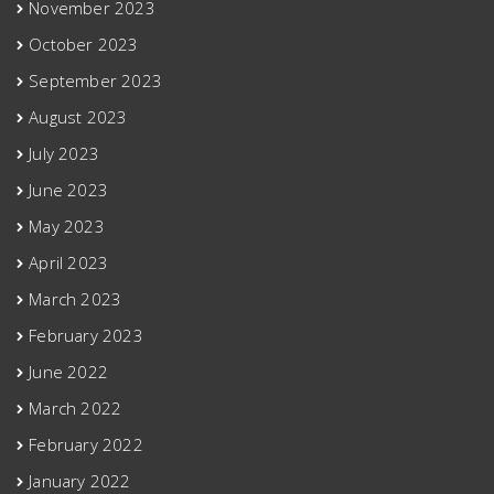
November 2023
October 2023
September 2023
August 2023
July 2023
June 2023
May 2023
April 2023
March 2023
February 2023
June 2022
March 2022
February 2022
January 2022