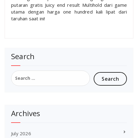
putaran gratis Juicy end result Multihold dari game
utama dengan harga one hundred kali lipat dari
taruhan saat ini!
Search
Search
for:
Archives
July 2026