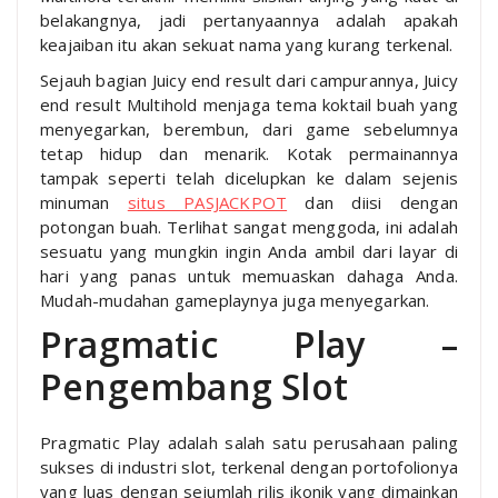
belakangnya, jadi pertanyaannya adalah apakah
keajaiban itu akan sekuat nama yang kurang terkenal.
Sejauh bagian Juicy end result dari campurannya, Juicy
end result Multihold menjaga tema koktail buah yang
menyegarkan, berembun, dari game sebelumnya
tetap hidup dan menarik. Kotak permainannya
tampak seperti telah dicelupkan ke dalam sejenis
minuman
situs PASJACKPOT
dan diisi dengan
potongan buah. Terlihat sangat menggoda, ini adalah
sesuatu yang mungkin ingin Anda ambil dari layar di
hari yang panas untuk memuaskan dahaga Anda.
Mudah-mudahan gameplaynya juga menyegarkan.
Pragmatic Play –
Pengembang Slot
Pragmatic Play adalah salah satu perusahaan paling
sukses di industri slot, terkenal dengan portofolionya
yang luas dengan sejumlah rilis ikonik yang dimainkan