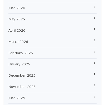
June 2026
May 2026
April 2026
March 2026
February 2026
January 2026
December 2025
November 2025
June 2025