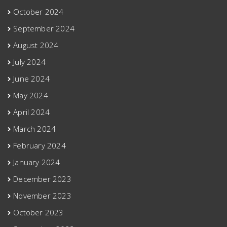
October 2024
September 2024
August 2024
July 2024
June 2024
May 2024
April 2024
March 2024
February 2024
January 2024
December 2023
November 2023
October 2023