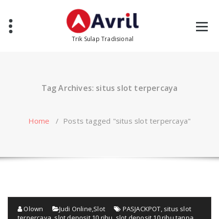
Skip
to
content
Trik Sulap Tradisional
Tag Archives: situs slot terpercaya
Home
/
Posts tagged "situs slot terpercaya"
Olown
Judi Online
,
Slot
PASJACKPOT
,
situs slot
terpercaya
,
slot deposit 10 ribu
,
slot deposit 10 ribu tanpa