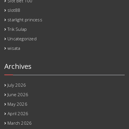
Slot Bet 100
slot88
starlight princess
Trik Sulap
Uncategorized
wisata
Archives
July 2026
June 2026
May 2026
April 2026
March 2026