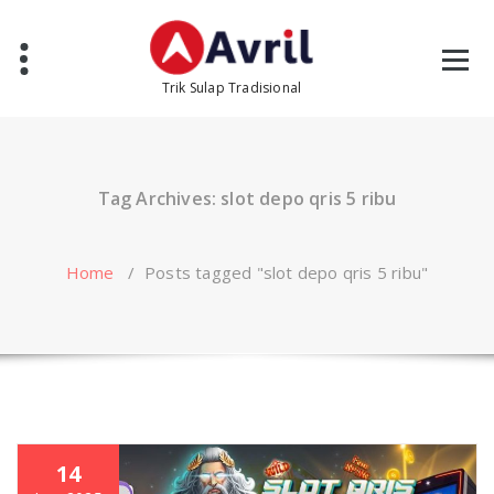
Skip
to
content
Trik Sulap Tradisional
Tag Archives: slot depo qris 5 ribu
Home
/
Posts tagged "slot depo qris 5 ribu"
14