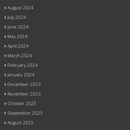
August 2024
July 2024
June 2024
May 2024
April 2024
March 2024
February 2024
January 2024
December 2023
November 2023
October 2023
September 2023
August 2023