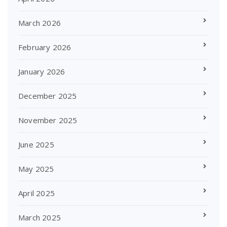
March 2026
February 2026
January 2026
December 2025
November 2025
June 2025
May 2025
April 2025
March 2025