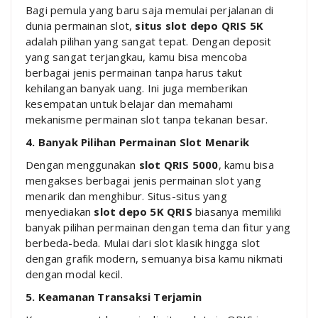
Bagi pemula yang baru saja memulai perjalanan di
dunia permainan slot,
situs slot depo QRIS 5K
adalah pilihan yang sangat tepat. Dengan deposit
yang sangat terjangkau, kamu bisa mencoba
berbagai jenis permainan tanpa harus takut
kehilangan banyak uang. Ini juga memberikan
kesempatan untuk belajar dan memahami
mekanisme permainan slot tanpa tekanan besar.
4. Banyak Pilihan Permainan Slot Menarik
Dengan menggunakan
slot QRIS 5000
, kamu bisa
mengakses berbagai jenis permainan slot yang
menarik dan menghibur. Situs-situs yang
menyediakan
slot depo 5K QRIS
biasanya memiliki
banyak pilihan permainan dengan tema dan fitur yang
berbeda-beda. Mulai dari slot klasik hingga slot
dengan grafik modern, semuanya bisa kamu nikmati
dengan modal kecil.
5. Keamanan Transaksi Terjamin