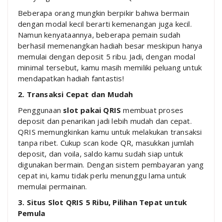
Beberapa orang mungkin berpikir bahwa bermain
dengan modal kecil berarti kemenangan juga kecil.
Namun kenyataannya, beberapa pemain sudah
berhasil memenangkan hadiah besar meskipun hanya
memulai dengan deposit 5 ribu. Jadi, dengan modal
minimal tersebut, kamu masih memiliki peluang untuk
mendapatkan hadiah fantastis!
2. Transaksi Cepat dan Mudah
Penggunaan
slot pakai QRIS
membuat proses
deposit dan penarikan jadi lebih mudah dan cepat.
QRIS memungkinkan kamu untuk melakukan transaksi
tanpa ribet. Cukup scan kode QR, masukkan jumlah
deposit, dan voila, saldo kamu sudah siap untuk
digunakan bermain. Dengan sistem pembayaran yang
cepat ini, kamu tidak perlu menunggu lama untuk
memulai permainan.
3. Situs Slot QRIS 5 Ribu, Pilihan Tepat untuk
Pemula