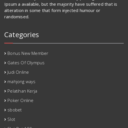
Ipsum a available, but the majority have suffered that is
alteration in some that form injected humour or
randomised.
Categories
Bonus New Member
Gates Of Olympus
Judi Online
mahjong ways
Pelatihan Kerja
Poker Online
sbobet
Slot