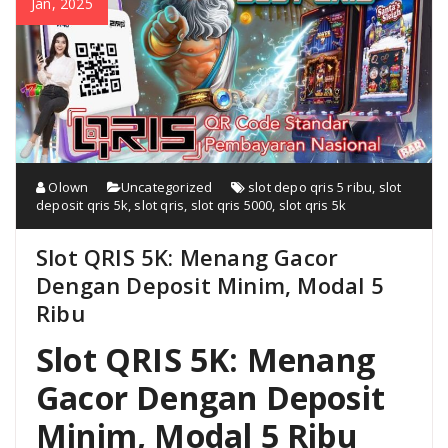
Jan, 2025
Olown
Uncategorized
slot depo qris 5 ribu
,
slot
deposit qris 5k
,
slot qris
,
slot qris 5000
,
slot qris 5k
Slot QRIS 5K: Menang Gacor
Dengan Deposit Minim, Modal 5
Ribu
Slot QRIS 5K: Menang
Gacor Dengan Deposit
Minim, Modal 5 Ribu