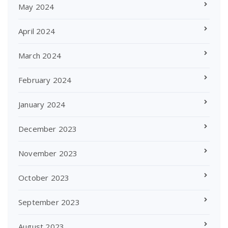
May 2024
April 2024
March 2024
February 2024
January 2024
December 2023
November 2023
October 2023
September 2023
August 2023