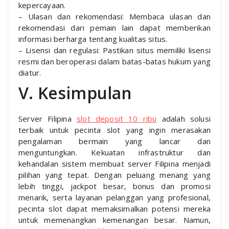
kepercayaan.
– Ulasan dan rekomendasi: Membaca ulasan dan
rekomendasi dari pemain lain dapat memberikan
informasi berharga tentang kualitas situs.
– Lisensi dan regulasi: Pastikan situs memiliki lisensi
resmi dan beroperasi dalam batas-batas hukum yang
diatur.
V. Kesimpulan
Server Filipina
slot deposit 10 ribu
adalah solusi
terbaik untuk pecinta slot yang ingin merasakan
pengalaman bermain yang lancar dan
menguntungkan. Kekuatan infrastruktur dan
kehandalan sistem membuat server Filipina menjadi
pilihan yang tepat. Dengan peluang menang yang
lebih tinggi, jackpot besar, bonus dan promosi
menarik, serta layanan pelanggan yang profesional,
pecinta slot dapat memaksimalkan potensi mereka
untuk memenangkan kemenangan besar. Namun,