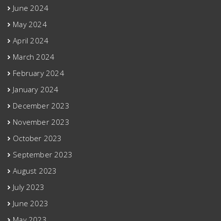
June 2024
May 2024
April 2024
March 2024
February 2024
January 2024
December 2023
November 2023
October 2023
September 2023
August 2023
July 2023
June 2023
May 2023