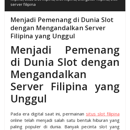
server filipina
Menjadi Pemenang di Dunia Slot
dengan Mengandalkan Server
Filipina yang Unggul
Menjadi Pemenang
di Dunia Slot dengan
Mengandalkan
Server Filipina yang
Unggul
Pada era digital saat ini, permainan
situs slot filipina
online telah menjadi salah satu bentuk hiburan yang
paling populer di dunia. Banyak pecinta slot yang