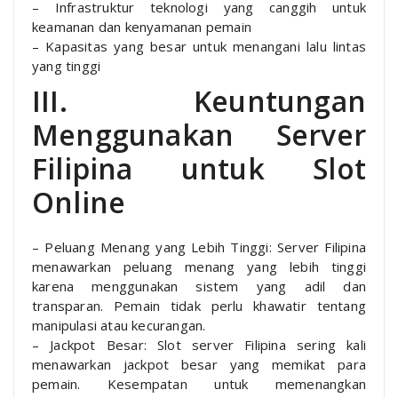
– Infrastruktur teknologi yang canggih untuk
keamanan dan kenyamanan pemain
– Kapasitas yang besar untuk menangani lalu lintas
yang tinggi
III. Keuntungan
Menggunakan Server
Filipina untuk Slot
Online
– Peluang Menang yang Lebih Tinggi: Server Filipina
menawarkan peluang menang yang lebih tinggi
karena menggunakan sistem yang adil dan
transparan. Pemain tidak perlu khawatir tentang
manipulasi atau kecurangan.
– Jackpot Besar: Slot server Filipina sering kali
menawarkan jackpot besar yang memikat para
pemain. Kesempatan untuk memenangkan