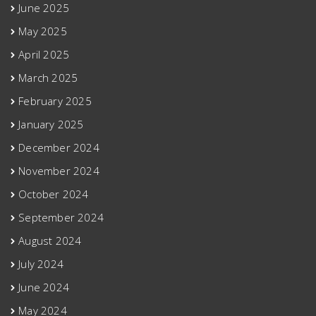
June 2025
May 2025
April 2025
March 2025
February 2025
January 2025
December 2024
November 2024
October 2024
September 2024
August 2024
July 2024
June 2024
May 2024