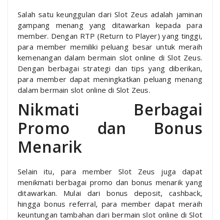
Salah satu keunggulan dari Slot Zeus adalah jaminan
gampang menang yang ditawarkan kepada para
member. Dengan RTP (Return to Player) yang tinggi,
para member memiliki peluang besar untuk meraih
kemenangan dalam bermain slot online di Slot Zeus.
Dengan berbagai strategi dan tips yang diberikan,
para member dapat meningkatkan peluang menang
dalam bermain slot online di Slot Zeus.
Nikmati Berbagai
Promo dan Bonus
Menarik
Selain itu, para member Slot Zeus juga dapat
menikmati berbagai promo dan bonus menarik yang
ditawarkan. Mulai dari bonus deposit, cashback,
hingga bonus referral, para member dapat meraih
keuntungan tambahan dari bermain slot online di Slot