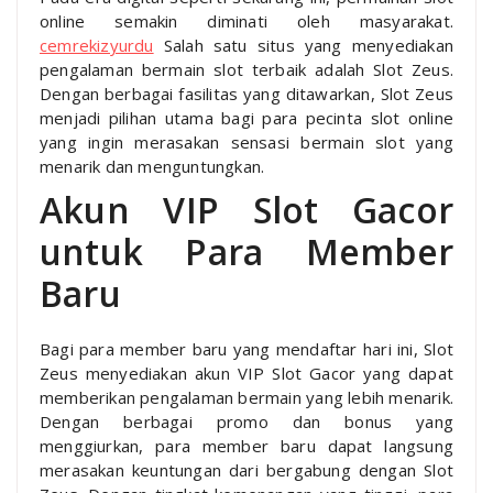
online semakin diminati oleh masyarakat.
cemrekizyurdu
Salah satu situs yang menyediakan
pengalaman bermain slot terbaik adalah Slot Zeus.
Dengan berbagai fasilitas yang ditawarkan, Slot Zeus
menjadi pilihan utama bagi para pecinta slot online
yang ingin merasakan sensasi bermain slot yang
menarik dan menguntungkan.
Akun VIP Slot Gacor
untuk Para Member
Baru
Bagi para member baru yang mendaftar hari ini, Slot
Zeus menyediakan akun VIP Slot Gacor yang dapat
memberikan pengalaman bermain yang lebih menarik.
Dengan berbagai promo dan bonus yang
menggiurkan, para member baru dapat langsung
merasakan keuntungan dari bergabung dengan Slot