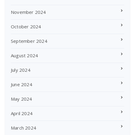
November 2024
October 2024
September 2024
August 2024
July 2024
June 2024
May 2024
April 2024
March 2024