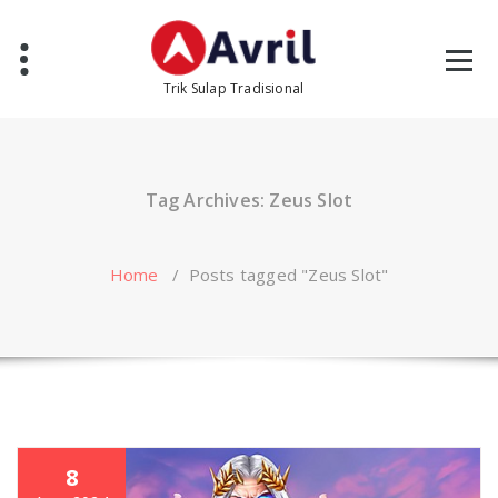
Skip
to
content
Trik Sulap Tradisional
Tag Archives: Zeus Slot
Home
/
Posts tagged "Zeus Slot"
8