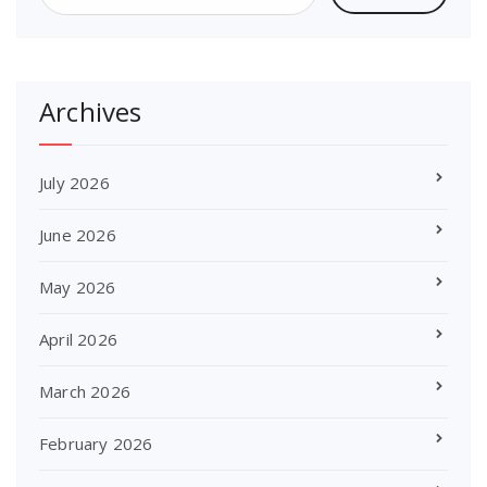
Archives
July 2026
June 2026
May 2026
April 2026
March 2026
February 2026